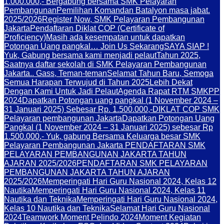
1.000.000,- Bergabung bersama SMK Pelayaran
Pembangunan
Pemilihan Komandan Batalyon masa jabat.
2025/2026
Register Now, SMK Pelayaran Pembangunan
Jakarta
Pendaftaran Diklat COP (Certificate of
Proficiency)
Masih ada kesempatan untuk dapatkan
Potongan Uang pangkal… Join Us Sekarang
SAYA SIAP !
Yuk, Gabung bersama kami menjadi pelaut
Tahun 2025,
Saatnya daftar sekolah di SMK Pelayaran Pembangunan
Jakarta.. Gass, Teman-teman
Selamat Tahun Baru, Semoga
Semua Harapan Terwujud di Tahun 2025
Lebih Dekat
Dengan Kami Untuk Jadi Pelaut
Agenda Rapat RTM SMKPP
2024
Dapatkan Potongan uang pangkal (1 November 2024 –
31 Januari 2025) Sebesar Rp. 1.500.000,-
DIKLAT COP SMK
Pelayaran pembangunan Jakarta
Dapatkan Potongan Uang
Pangkal (1 November 2024 – 31 Januari 2025) sebesar Rp
1.500.000,- Yuk, gabung Bersama Keluarga besar SMK
Pelayaran Pembangunan Jakarta PENDAFTARAN SMK
PELAYARAN PEMBANGUNAN JAKARTA TAHUN
AJARAN 2025/2026
PENDAFTARAN SMK PELAYARAN
PEMBANGUNAN JAKARTA TAHUN AJARAN
2025/2026
Memperingati Hari Guru Nasional 2024, Kelas 12
Nautika
Memperingati Hari Guru Nasional 2024, Kelas 11
Nautika dan Teknika
Memperingati Hari Guru Nasional 2024,
Kelas 10 Nautika dan Teknika
Selamat Hari Guru Nasional
2024
Teamwork Moment Pelindo 2024
Moment Kegiatan