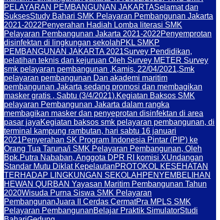
PELAYARAN PEMBANGUNAN JAKARTA
Selamat dan
Sukses
Study Bahari SMK Pelayaran Pembangunan Jakarta
2021-2022
Penyerahan Hadiah Lomba literasi SMK
Pelayaran Pembangunan Jakarta 2021-2022
Penyemprotan
disinfektan di lingkungan sekolah
PKL SMKP
PEMBANGUNAN JAKARTA 2021
Survey Pendidikan,
pelatihan teknis dan kejuruan Oleh Survey METER Survey
smk pelayaran pembangunan ,Kamis, 22/04/2021,
Smk
pelayaran pembangunan Dan akademi maritim
pembangunan Jakarta sedang promosi dan membagikan
masker gratis , Sabtu (3/4/2021).
Kegiatan Baksos SMK
pelayaran Pembangunan Jakarta dalam rangka
membagikan masker dan penyeprotan disinfektan di area
pasar jaya
Kegiatan baksos smk pelayaran pembangunan, di
terminal kampung rambutan, hari sabtu 16 januari
2021
Penyerahan SK Program Indonesia Pintar (PIP) ke
Orang Tua Taruna/i SMK Pelayaran Pembangunan, Oleh
Bpk.Putra Nababan, Anggota DPR RI komisi X
Undangan
Standar Mutu Diklat Kepelautan
PROTOKOL KESEHATAN
TERHADAP LINGKUNGAN SEKOLAH
PENYEMBELIHAN
HEWAN QURBAN Yayasan Maritim Pembangunan Tahun
2020
Wisuda Purna Siswa SMK Pelayaran
Pembangunan
Juara II Cerdas Cermat
Pra MPLS SMK
Pelayaran Pembangunan
Belajar Praktik Simulator
Studi
Bahari
Gedung