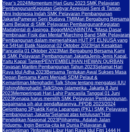
Year’s 2024!
Momentum Hari Guru 2023 SMK Pelayaran
Pembangunan
Kegiatan Gebyar Apresiasi Seni di Taman
Mini Indonesia Indah SMK Pelayaran Pembangunan
Jakarta
Pameran Seni Budaya TMII
Mari Bergabung Bersama
Kami Belajar di SMK Pelayaran Pembangunan
Kegiatan
Madabintal di Jasinga, Bogor
MADABINTAL “Masa Dasar
Pembinaan Fisik dan Mental”
Marching Band SMK Pelayaran
Pembangunan dalam memeriahkan HUT PT ELNUSA yang
Ke 54
Hari Batik Nasional 02 Oktober 2023
Hari Kesaktian
Pancasila 01 Oktober 2023
Mari Bergabung Bersama Kami
di SMK Pelayaran Pembangunan Jakarta
Jenis-Jenis Kapal,
Yaitu Kapal Tanker
PENYEMBELIHAN HEWAN QURBAN
Yayasan Maritim Pembangunan Tahun 2023
Selamat Hari
Raya Idul Adha 2023
Bersama Tentukan Awal Sukses Masa
Depan Bersama Kami Menjadi SDM Pelaut &
Kemaritiman.
Menghadiri Talk Show tentang mengatasi IUU
Fishing
Menghadiri TalkShow (atamerika, Jakarta 8 Juni
2023
Memperingati Hari Lahir Pancasila Tanggal 01 Juni
2023
Kenapa harus memilih SMK Pelayaran Pembangunan,
bagaimana sih alur pendaftarannya..
PPDB 2023/2024
Gelombang 3
Praktik Kerja Lapangan (PKL) SMK Pelayaran
Pembangunan Jakarta
“Selamat atas kelulusan”
Hari
Pendidikan Nasional 2023
Pilihanmu.. Adalah Jalan
Hidupmu, Ingin Bercita-cita ke Dunia Pelayaran &
Kemaritiman ?
Informasi Libur Hari Raya Idul Fitri 1444 H