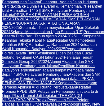
Pembangunan Jakarta
Pilihanmu.. Adalah Jalan Hidupmu
Bercita-cita ke Dunia Pelayaran & Kemaritiman. ?
Pesantren
kilat Ramadhan 1445 || SMK Pelayaran Pembangunan
Jakarta
PPDB SMK PELAYARAN PEMBANGUNAN
JAKARTA 2024/2025
PENDAFTARAN SMK PELAYARAN
PEMBANGUNAN JAKARTA TAHUN AJARAN
2024/2025
Selamat… Telah menyelesaikan Ujian Sekolah
2024
Selamat Melaksanakan Ujian Sekolah (US)
Penerimaan
Peserta Didik Baru Tahun Ajaran 2024/2025
Uji Kompetensi
Keahlian Teknika Kapal Niaga
Kegiatan Uji Kompetensi
Keahlian (UKK)
Marhaban ya Ramadhan 2024
Ketua dan
Wakil Komandan Batalyon 2024/2025
Pengarahan dari
Polres Jakarta Timur
Sosialisasi Ditjen Bea dan Cukai
tentang rekrutmen CASN tahun 2024
Penilaian Tengah
Semester Genap 2023/2024
Alumni Akademi dan SMK
Pelayaran Pembangunan Jakarta
Pemilihan Komandan
Batalyon
“Perpustakaan adalah tempat membaca masa
depan.” SMK Pelayaran Pembangunan.
Akademi dan SMK
Pelayaran Pembangunan Berpartisipasi dalam PEKAN
PENDIDIKAN TINGGI JAKARTA
Kegiatan Pembelajaran
Berbasis Aplikasi AI di Ruang Perpustakaan
Kegiatan
Promosi PPDB SMK Pelayaran Pembangunan Jakarta di
Lippo Plaza Kramat Jati kegiatan “THE CANDU
NUSANTARA PBB”
Projek Penguatan Profil Pelajar
Pancasila Tema P5 “Berekayasa Berteknologi”
Happy New