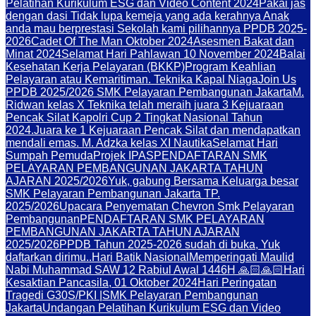
Pelatihan Kurikulum ESG dan Video Content 2024
Pakai jas
dengan dasi Tidak lupa kemeja yang ada kerahnya Anak
anda mau berprestasi Sekolah kami pilihannya PPDB 2025-
2026
Cadet Of The Man Oktober 2024
Asesmen Bakat dan
Minat 2024
Selamat Hari Pahlawan 10 November 2024
Balai
Kesehatan Kerja Pelayaran (BKKP)
Program Keahlian
Pelayaran atau Kemaritiman. Teknika Kapal Niaga
Join Us
PPDB 2025/2026 SMK Pelayaran Pembangunan Jakarta
M.
Ridwan kelas X Teknika telah meraih juara 3 Kejuaraan
Pencak Silat Kapolri Cup 2 Tingkat Nasional Tahun
2024.
Juara ke 1 Kejuaraan Pencak Silat dan mendapatkan
mendali emas. M. Adzka kelas XI Nautika
Selamat Hari
Sumpah Pemuda
Projek IPAS
PENDAFTARAN SMK
PELAYARAN PEMBANGUNAN JAKARTA TAHUN
AJARAN 2025/2026
Yuk, gabung Bersama Keluarga besar
SMK Pelayaran Pembangunan Jakarta TP.
2025/2026
Upacara Penyematan Chevron Smk Pelayaran
Pembangunan
PENDAFTARAN SMK PELAYARAN
PEMBANGUNAN JAKARTA TAHUN AJARAN
2025/2026
PPDB Tahun 2025-2026 sudah di buka, Yuk
daftarkan dirimu..
Hari Batik Nasional
Memperingati Maulid
Nabi Muhammad SAW 12 Rabiul Awal 1446H 🙏🏻🙏🏻
Hari
Kesaktian Pancasila, 01 Oktober 2024
Hari Peringatan
Tragedi G30S/PKI |SMK Pelayaran Pembangunan
Jakarta
Undangan Pelatihan Kurikulum ESG dan Video