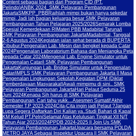
Content sebagai bagian dari Program CID (PT.
Pelindo)
ANBK 2024_SMK Pelayaran Pembangunan
Jakarta
SMKPP_PBB
Raihlah mimpi bukan hanya sekedar
mimpi, Jadi lah bagian keluarga besar SMK Pelayaran
Pembangunan Tahun Pelajaran 2025/2026
Semarak Lomba
Spesial Kemerdekaan RI
Materi PBB Madabital Taruna/i
SMK Pelayaran Pembangunan Jakarta
Madabintal, Tanggal
2-6 Agustus 2024
Kegiatan jalan sehat berada di BUPERTA
Cibubur.
Pengenalan Lab. Mesin dan bengkel kepada Catar
2024
Pengenalan Laboratorium Bahasa dan Menjangka Peta
kepada Catar 2024
Mengenal Lab. Engine Simulator untuk
Pengenalan Catar/i SMK Pelayaran Pembangunan
Jakarta
Kunjungan Lab. Bridge Simulator untuk Pengenalan
Catar/i
MPLS SMK Pelayaran Pembangunan Jakarta || Masa
Pengenalan Lingkungan Sekolah.
Kegiatan DPM (Diklat
Pemberdayaan Masyarakat)
Awali mimpimu di sini.. SMK
Pelayaran Pembangunan Jakarta
Hari Pelaut Sedunia 25
Juni 2024
Kenapa Sih harus di SMK Pelayaran
Pembangunan, Cari tahu yukk…
Asesmen Sumatif Akhir
Semester T.P 2023-2024
Cita-Cita ingin jadi Pelaut ?
Jangan
Lupa Segera Daftarkan Diri Kalian ya..
Studi Bahari di Kapal
KM Kelud PT.Pelni
Selamat Atas Kelulusan Tingkat XII N/T
Tahun Ajar 2023/2024
PPDB 2024-2025 || Join Us SMK
Pelayaran Pembangunan Jakarta
Upacara bersama POLDA
METRO JAYA Sebagai Inspektur Upacara || SMK Pelayaran