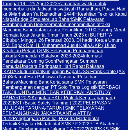
Tanggal 19 – 25 April 2023
Ramadhan waktu untuk
memperbaiki diri
Jadwal Imsyakiyah Ramadhan, Puasa Hari
ke 9
Marhaban Ya Ramadhan 1444H
Keahlian Teknika Kapal
Niaga
Bridge Simulator
Lab Bahari
SMK Pelayaran
Pembangunan Berkesempatan menampilkan atraksi
Marching Band dalam acara Pelantikan 10.00 Palang Merah
Remaja Kota Jakarta Timur Tahun 2023 di BUPERTA
Cibubur. Minggu, 26 Februari 2023. Di hadiri Ketua Umum
PMI Bapak Drs. H. Muhammad Jusuf Kalla.
UKP ( Ujian
Keahlian Pelaut ) SMK Pelayaran Pembangunan
Jakarta
Komandan Batalyon 2023-2024
Informasi
Pendaftaran
Coming Soon
Peringatan Sumpah
Pemuda
Upacara Peringatan Hari Rapat Raksasa
IKADA
Studi Bahari
Kunjungan Kapal USS Frank Cable (AS
40)
Selamat Hari Pahlawan Nasional
Pelatihan
Bahasa
Marching Band
Kerja sama SMK Pelayaran
Pembangunan dengan PT Solo Trans Logistik
“BERBAGI
TAKJIL UNTUK MENEBAR KEBERKAHAN”
STUDY
BAHARI 2022
Kegiatan PKL ( Praktik Kerja Lapangan )
2022
BST (Basic Safety Training ) 2022
PELEPASAN
LULUSAN TARUNA-TARUNI SMK PELAYARAN
PEMBANGUNAN JAKARTA ANT & ATT IV
2022
Penghargaan Panitia, Peserta Madabintal
Terbaik
Kegiatan Madabintal SMKPP 2022
PTB Akademi
Maritim Pembangunan Jakarta T.A 2022/2023
PKKS SMK