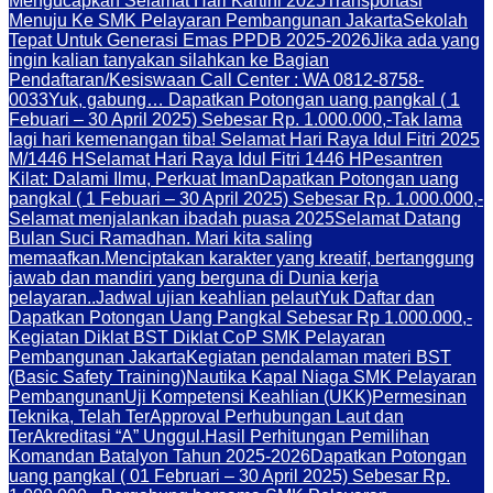
Mengucapkan Selamat Hari Kartini 2025
Transportasi
Menuju Ke SMK Pelayaran Pembangunan Jakarta
Sekolah
Tepat Untuk Generasi Emas PPDB 2025-2026
Jika ada yang
ingin kalian tanyakan silahkan ke Bagian
Pendaftaran/Kesiswaan Call Center : WA 0812-8758-
0033
Yuk, gabung… Dapatkan Potongan uang pangkal ( 1
Febuari – 30 April 2025) Sebesar Rp. 1.000.000,-
Tak lama
lagi hari kemenangan tiba! Selamat Hari Raya Idul Fitri 2025
M/1446 H
Selamat Hari Raya Idul Fitri 1446 H
Pesantren
Kilat: Dalami Ilmu, Perkuat Iman
Dapatkan Potongan uang
pangkal ( 1 Febuari – 30 April 2025) Sebesar Rp. 1.000.000,-
Selamat menjalankan ibadah puasa 2025
Selamat Datang
Bulan Suci Ramadhan. Mari kita saling
memaafkan.
Menciptakan karakter yang kreatif, bertanggung
jawab dan mandiri yang berguna di Dunia kerja
pelayaran..
Jadwal ujian keahlian pelaut
Yuk Daftar dan
Dapatkan Potongan Uang Pangkal Sebesar Rp 1.000.000,-
Kegiatan Diklat BST Diklat CoP SMK Pelayaran
Pembangunan Jakarta
Kegiatan pendalaman materi BST
(Basic Safety Training)
Nautika Kapal Niaga SMK Pelayaran
Pembangunan
Uji Kompetensi Keahlian (UKK)
Permesinan
Teknika, Telah TerApproval Perhubungan Laut dan
TerAkreditasi “A” Unggul.
Hasil Perhitungan Pemilihan
Komandan Batalyon Tahun 2025-2026
Dapatkan Potongan
uang pangkal ( 01 Februari – 30 April 2025) Sebesar Rp.