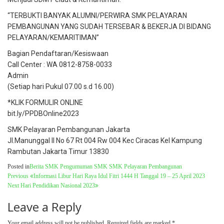
“TERBUKTI BANYAK ALUMNI/PERWIRA SMK PELAYARAN
PEMBANGUNAN YANG SUDAH TERSEBAR & BEKERJA DI BIDANG
PELAYARAN/KEMARITIMAN”
Bagian Pendaftaran/Kesiswaan
Call Center : WA 0812-8758-0033
Admin
(Setiap hari Pukul 07.00 s.d 16.00)
*KLIK FORMULIR ONLINE
bit.ly/PPDBOnline2023
SMK Pelayaran Pembangunan Jakarta
Jl.Manunggal II No 67 Rt 004 Rw 004 Kec Ciracas Kel Kampung
Rambutan Jakarta Timur 13830
Posted in
Berita SMK
Pengumuman SMK
SMK Pelayaran Pembangunan
Previous
Informasi Libur Hari Raya Idul Fitri 1444 H Tanggal 19 – 25 April 2023
Next
Hari Pendidikan Nasional 2023
Leave a Reply
Your email address will not be published.
Required fields are marked
*