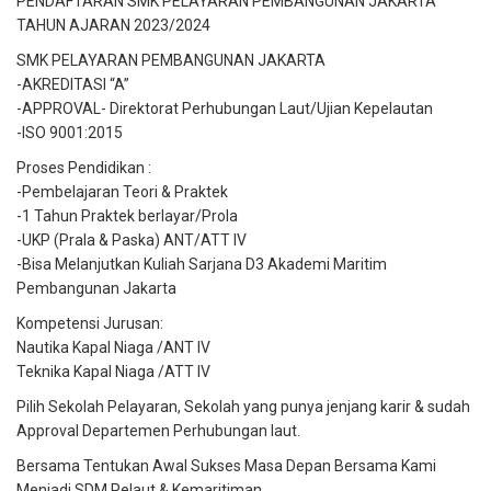
PENDAFTARAN SMK PELAYARAN PEMBANGUNAN JAKARTA
TAHUN AJARAN 2023/2024
SMK PELAYARAN PEMBANGUNAN JAKARTA
-AKREDITASI “A”
-APPROVAL- Direktorat Perhubungan Laut/Ujian Kepelautan
-ISO 9001:2015
Proses Pendidikan :
-Pembelajaran Teori & Praktek
-1 Tahun Praktek berlayar/Prola
-UKP (Prala & Paska) ANT/ATT IV
-Bisa Melanjutkan Kuliah Sarjana D3 Akademi Maritim
Pembangunan Jakarta
Kompetensi Jurusan:
Nautika Kapal Niaga /ANT IV
Teknika Kapal Niaga /ATT IV
Pilih Sekolah Pelayaran, Sekolah yang punya jenjang karir & sudah
Approval Departemen Perhubungan laut.
Bersama Tentukan Awal Sukses Masa Depan Bersama Kami
Menjadi SDM Pelaut & Kemaritiman.