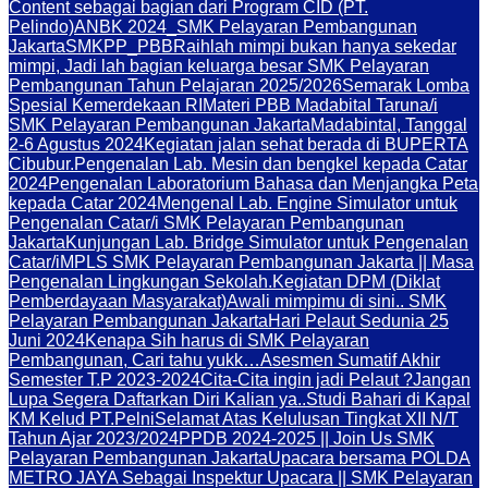
Content sebagai bagian dari Program CID (PT.
Pelindo)
ANBK 2024_SMK Pelayaran Pembangunan
Jakarta
SMKPP_PBB
Raihlah mimpi bukan hanya sekedar
mimpi, Jadi lah bagian keluarga besar SMK Pelayaran
Pembangunan Tahun Pelajaran 2025/2026
Semarak Lomba
Spesial Kemerdekaan RI
Materi PBB Madabital Taruna/i
SMK Pelayaran Pembangunan Jakarta
Madabintal, Tanggal
2-6 Agustus 2024
Kegiatan jalan sehat berada di BUPERTA
Cibubur.
Pengenalan Lab. Mesin dan bengkel kepada Catar
2024
Pengenalan Laboratorium Bahasa dan Menjangka Peta
kepada Catar 2024
Mengenal Lab. Engine Simulator untuk
Pengenalan Catar/i SMK Pelayaran Pembangunan
Jakarta
Kunjungan Lab. Bridge Simulator untuk Pengenalan
Catar/i
MPLS SMK Pelayaran Pembangunan Jakarta || Masa
Pengenalan Lingkungan Sekolah.
Kegiatan DPM (Diklat
Pemberdayaan Masyarakat)
Awali mimpimu di sini.. SMK
Pelayaran Pembangunan Jakarta
Hari Pelaut Sedunia 25
Juni 2024
Kenapa Sih harus di SMK Pelayaran
Pembangunan, Cari tahu yukk…
Asesmen Sumatif Akhir
Semester T.P 2023-2024
Cita-Cita ingin jadi Pelaut ?
Jangan
Lupa Segera Daftarkan Diri Kalian ya..
Studi Bahari di Kapal
KM Kelud PT.Pelni
Selamat Atas Kelulusan Tingkat XII N/T
Tahun Ajar 2023/2024
PPDB 2024-2025 || Join Us SMK
Pelayaran Pembangunan Jakarta
Upacara bersama POLDA
METRO JAYA Sebagai Inspektur Upacara || SMK Pelayaran