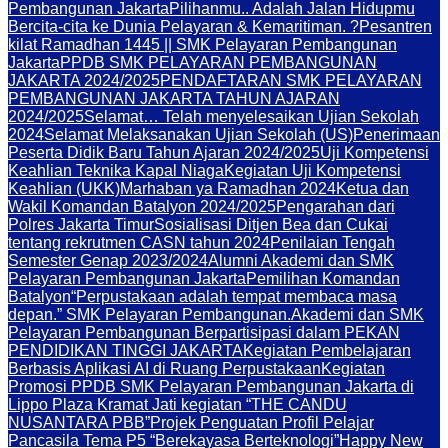
Pembangunan Jakarta
Pilihanmu.. Adalah Jalan Hidupmu
Bercita-cita ke Dunia Pelayaran & Kemaritiman. ?
Pesantren
kilat Ramadhan 1445 || SMK Pelayaran Pembangunan
Jakarta
PPDB SMK PELAYARAN PEMBANGUNAN
JAKARTA 2024/2025
PENDAFTARAN SMK PELAYARAN
PEMBANGUNAN JAKARTA TAHUN AJARAN
2024/2025
Selamat… Telah menyelesaikan Ujian Sekolah
2024
Selamat Melaksanakan Ujian Sekolah (US)
Penerimaan
Peserta Didik Baru Tahun Ajaran 2024/2025
Uji Kompetensi
Keahlian Teknika Kapal Niaga
Kegiatan Uji Kompetensi
Keahlian (UKK)
Marhaban ya Ramadhan 2024
Ketua dan
Wakil Komandan Batalyon 2024/2025
Pengarahan dari
Polres Jakarta Timur
Sosialisasi Ditjen Bea dan Cukai
tentang rekrutmen CASN tahun 2024
Penilaian Tengah
Semester Genap 2023/2024
Alumni Akademi dan SMK
Pelayaran Pembangunan Jakarta
Pemilihan Komandan
Batalyon
“Perpustakaan adalah tempat membaca masa
depan.” SMK Pelayaran Pembangunan.
Akademi dan SMK
Pelayaran Pembangunan Berpartisipasi dalam PEKAN
PENDIDIKAN TINGGI JAKARTA
Kegiatan Pembelajaran
Berbasis Aplikasi AI di Ruang Perpustakaan
Kegiatan
Promosi PPDB SMK Pelayaran Pembangunan Jakarta di
Lippo Plaza Kramat Jati kegiatan “THE CANDU
NUSANTARA PBB”
Projek Penguatan Profil Pelajar
Pancasila Tema P5 “Berekayasa Berteknologi”
Happy New