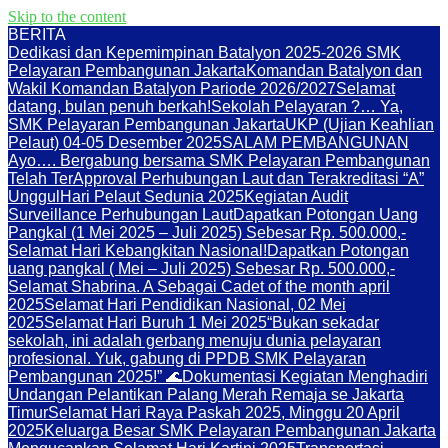
Skip to the content
BERITA
Dedikasi dan Kepemimpinan Batalyon 2025-2026 SMK
Pelayaran Pembangunan Jakarta
Komandan Batalyon dan
Wakil Komandan Batalyon Pariode 2026/2027
Selamat
datang, bulan penuh berkah!
Sekolah Pelayaran ?… Ya,
SMK Pelayaran Pembangunan Jakarta
UKP (Ujian Keahlian
Pelaut) 04-05 Desember 2025
SALAM PEMBANGUNAN
Ayo…. Bergabung bersama SMK Pelayaran Pembangunan
Telah TerApproval Perhubungan Laut dan Terakreditasi “A”
Unggul
Hari Pelaut Sedunia 2025
Kegiatan Audit
Surveillance Perhubungan Laut
Dapatkan Potongan Uang
Pangkal (1 Mei 2025 – Juli 2025) Sebesar Rp. 500.000,-
Selamat Hari Kebangkitan Nasional!
Dapatkan Potongan
uang pangkal ( Mei – Juli 2025) Sebesar Rp. 500.000,-
Selamat Shabrina. A Sebagai Cadet of the month april
2025
Selamat Hari Pendidikan Nasional, 02 Mei
2025
Selamat Hari Buruh 1 Mei 2025
“Bukan sekadar
sekolah, ini adalah gerbang menuju dunia pelayaran
profesional. Yuk, gabung di PPDB SMK Pelayaran
Pembangunan 2025!” 🌊
Dokumentasi Kegiatan Menghadiri
Undangan Pelantikan Palang Merah Remaja se Jakarta
Timur
Selamat Hari Raya Paskah 2025, Minggu 20 April
2025
Keluarga Besar SMK Pelayaran Pembangunan Jakarta