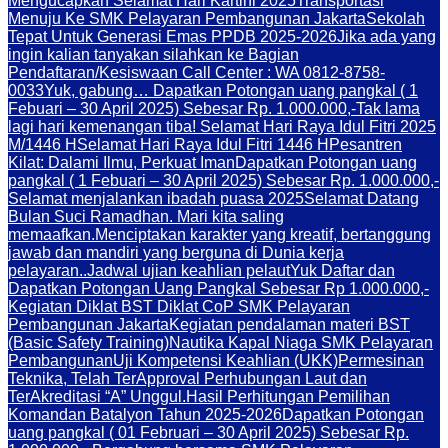
Mengucapkan Selamat Hari Kartini 2025
Transportasi
Menuju Ke SMK Pelayaran Pembangunan Jakarta
Sekolah
Tepat Untuk Generasi Emas PPDB 2025-2026
Jika ada yang
ingin kalian tanyakan silahkan ke Bagian
Pendaftaran/Kesiswaan Call Center : WA 0812-8758-
0033
Yuk, gabung… Dapatkan Potongan uang pangkal ( 1
Febuari – 30 April 2025) Sebesar Rp. 1.000.000,-
Tak lama
lagi hari kemenangan tiba! Selamat Hari Raya Idul Fitri 2025
M/1446 H
Selamat Hari Raya Idul Fitri 1446 H
Pesantren
Kilat: Dalami Ilmu, Perkuat Iman
Dapatkan Potongan uang
pangkal ( 1 Febuari – 30 April 2025) Sebesar Rp. 1.000.000,-
Selamat menjalankan ibadah puasa 2025
Selamat Datang
Bulan Suci Ramadhan. Mari kita saling
memaafkan.
Menciptakan karakter yang kreatif, bertanggung
jawab dan mandiri yang berguna di Dunia kerja
pelayaran..
Jadwal ujian keahlian pelaut
Yuk Daftar dan
Dapatkan Potongan Uang Pangkal Sebesar Rp 1.000.000,-
Kegiatan Diklat BST Diklat CoP SMK Pelayaran
Pembangunan Jakarta
Kegiatan pendalaman materi BST
(Basic Safety Training)
Nautika Kapal Niaga SMK Pelayaran
Pembangunan
Uji Kompetensi Keahlian (UKK)
Permesinan
Teknika, Telah TerApproval Perhubungan Laut dan
TerAkreditasi “A” Unggul.
Hasil Perhitungan Pemilihan
Komandan Batalyon Tahun 2025-2026
Dapatkan Potongan
uang pangkal ( 01 Februari – 30 April 2025) Sebesar Rp.