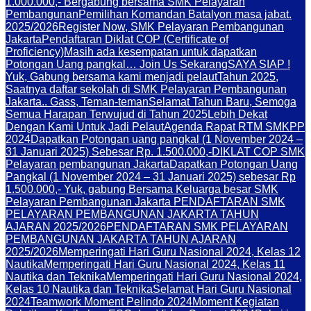
1.000.000,- Bergabung bersama SMK Pelayaran
Pembangunan
Pemilihan Komandan Batalyon masa jabat.
2025/2026
Register Now, SMK Pelayaran Pembangunan
Jakarta
Pendaftaran Diklat COP (Certificate of
Proficiency)
Masih ada kesempatan untuk dapatkan
Potongan Uang pangkal… Join Us Sekarang
SAYA SIAP !
Yuk, Gabung bersama kami menjadi pelaut
Tahun 2025,
Saatnya daftar sekolah di SMK Pelayaran Pembangunan
Jakarta.. Gass, Teman-teman
Selamat Tahun Baru, Semoga
Semua Harapan Terwujud di Tahun 2025
Lebih Dekat
Dengan Kami Untuk Jadi Pelaut
Agenda Rapat RTM SMKPP
2024
Dapatkan Potongan uang pangkal (1 November 2024 –
31 Januari 2025) Sebesar Rp. 1.500.000,-
DIKLAT COP SMK
Pelayaran pembangunan Jakarta
Dapatkan Potongan Uang
Pangkal (1 November 2024 – 31 Januari 2025) sebesar Rp
1.500.000,- Yuk, gabung Bersama Keluarga besar SMK
Pelayaran Pembangunan Jakarta PENDAFTARAN SMK
PELAYARAN PEMBANGUNAN JAKARTA TAHUN
AJARAN 2025/2026
PENDAFTARAN SMK PELAYARAN
PEMBANGUNAN JAKARTA TAHUN AJARAN
2025/2026
Memperingati Hari Guru Nasional 2024, Kelas 12
Nautika
Memperingati Hari Guru Nasional 2024, Kelas 11
Nautika dan Teknika
Memperingati Hari Guru Nasional 2024,
Kelas 10 Nautika dan Teknika
Selamat Hari Guru Nasional
2024
Teamwork Moment Pelindo 2024
Moment Kegiatan