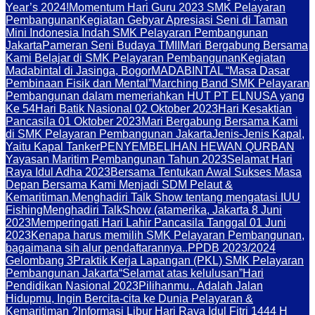
Year’s 2024!
Momentum Hari Guru 2023 SMK Pelayaran
Pembangunan
Kegiatan Gebyar Apresiasi Seni di Taman
Mini Indonesia Indah SMK Pelayaran Pembangunan
Jakarta
Pameran Seni Budaya TMII
Mari Bergabung Bersama
Kami Belajar di SMK Pelayaran Pembangunan
Kegiatan
Madabintal di Jasinga, Bogor
MADABINTAL “Masa Dasar
Pembinaan Fisik dan Mental”
Marching Band SMK Pelayaran
Pembangunan dalam memeriahkan HUT PT ELNUSA yang
Ke 54
Hari Batik Nasional 02 Oktober 2023
Hari Kesaktian
Pancasila 01 Oktober 2023
Mari Bergabung Bersama Kami
di SMK Pelayaran Pembangunan Jakarta
Jenis-Jenis Kapal,
Yaitu Kapal Tanker
PENYEMBELIHAN HEWAN QURBAN
Yayasan Maritim Pembangunan Tahun 2023
Selamat Hari
Raya Idul Adha 2023
Bersama Tentukan Awal Sukses Masa
Depan Bersama Kami Menjadi SDM Pelaut &
Kemaritiman.
Menghadiri Talk Show tentang mengatasi IUU
Fishing
Menghadiri TalkShow (atamerika, Jakarta 8 Juni
2023
Memperingati Hari Lahir Pancasila Tanggal 01 Juni
2023
Kenapa harus memilih SMK Pelayaran Pembangunan,
bagaimana sih alur pendaftarannya..
PPDB 2023/2024
Gelombang 3
Praktik Kerja Lapangan (PKL) SMK Pelayaran
Pembangunan Jakarta
“Selamat atas kelulusan”
Hari
Pendidikan Nasional 2023
Pilihanmu.. Adalah Jalan
Hidupmu, Ingin Bercita-cita ke Dunia Pelayaran &
Kemaritiman ?
Informasi Libur Hari Raya Idul Fitri 1444 H