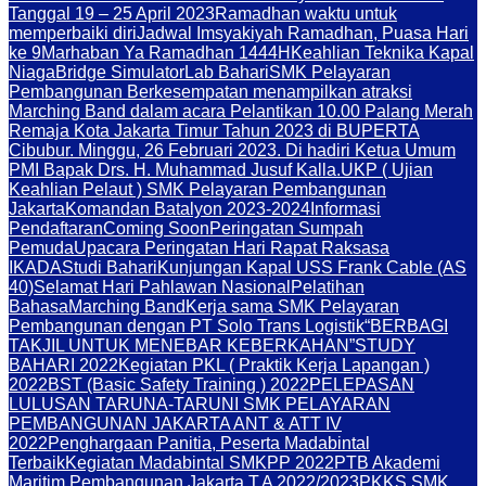
Tanggal 19 – 25 April 2023
Ramadhan waktu untuk
memperbaiki diri
Jadwal Imsyakiyah Ramadhan, Puasa Hari
ke 9
Marhaban Ya Ramadhan 1444H
Keahlian Teknika Kapal
Niaga
Bridge Simulator
Lab Bahari
SMK Pelayaran
Pembangunan Berkesempatan menampilkan atraksi
Marching Band dalam acara Pelantikan 10.00 Palang Merah
Remaja Kota Jakarta Timur Tahun 2023 di BUPERTA
Cibubur. Minggu, 26 Februari 2023. Di hadiri Ketua Umum
PMI Bapak Drs. H. Muhammad Jusuf Kalla.
UKP ( Ujian
Keahlian Pelaut ) SMK Pelayaran Pembangunan
Jakarta
Komandan Batalyon 2023-2024
Informasi
Pendaftaran
Coming Soon
Peringatan Sumpah
Pemuda
Upacara Peringatan Hari Rapat Raksasa
IKADA
Studi Bahari
Kunjungan Kapal USS Frank Cable (AS
40)
Selamat Hari Pahlawan Nasional
Pelatihan
Bahasa
Marching Band
Kerja sama SMK Pelayaran
Pembangunan dengan PT Solo Trans Logistik
“BERBAGI
TAKJIL UNTUK MENEBAR KEBERKAHAN”
STUDY
BAHARI 2022
Kegiatan PKL ( Praktik Kerja Lapangan )
2022
BST (Basic Safety Training ) 2022
PELEPASAN
LULUSAN TARUNA-TARUNI SMK PELAYARAN
PEMBANGUNAN JAKARTA ANT & ATT IV
2022
Penghargaan Panitia, Peserta Madabintal
Terbaik
Kegiatan Madabintal SMKPP 2022
PTB Akademi
Maritim Pembangunan Jakarta T.A 2022/2023
PKKS SMK