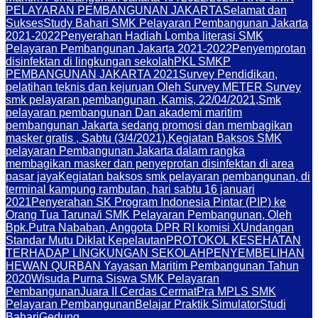
PELAYARAN PEMBANGUNAN JAKARTA
Selamat dan
Sukses
Study Bahari SMK Pelayaran Pembangunan Jakarta
2021-2022
Penyerahan Hadiah Lomba literasi SMK
Pelayaran Pembangunan Jakarta 2021-2022
Penyemprotan
disinfektan di lingkungan sekolah
PKL SMKP
PEMBANGUNAN JAKARTA 2021
Survey Pendidikan,
pelatihan teknis dan kejuruan Oleh Survey METER Survey
smk pelayaran pembangunan ,Kamis, 22/04/2021,
Smk
pelayaran pembangunan Dan akademi maritim
pembangunan Jakarta sedang promosi dan membagikan
masker gratis , Sabtu (3/4/2021).
Kegiatan Baksos SMK
pelayaran Pembangunan Jakarta dalam rangka
membagikan masker dan penyeprotan disinfektan di area
pasar jaya
Kegiatan baksos smk pelayaran pembangunan, di
terminal kampung rambutan, hari sabtu 16 januari
2021
Penyerahan SK Program Indonesia Pintar (PIP) ke
Orang Tua Taruna/i SMK Pelayaran Pembangunan, Oleh
Bpk.Putra Nababan, Anggota DPR RI komisi X
Undangan
Standar Mutu Diklat Kepelautan
PROTOKOL KESEHATAN
TERHADAP LINGKUNGAN SEKOLAH
PENYEMBELIHAN
HEWAN QURBAN Yayasan Maritim Pembangunan Tahun
2020
Wisuda Purna Siswa SMK Pelayaran
Pembangunan
Juara II Cerdas Cermat
Pra MPLS SMK
Pelayaran Pembangunan
Belajar Praktik Simulator
Studi
Bahari
Gedung