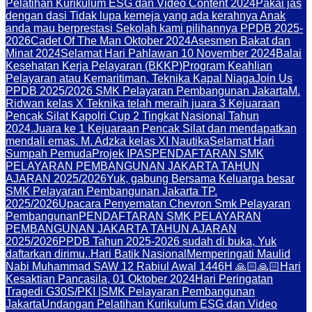
Pelatihan Kurikulum ESG dan Video Content 2024
Pakai jas
dengan dasi Tidak lupa kemeja yang ada kerahnya Anak
anda mau berprestasi Sekolah kami pilihannya PPDB 2025-
2026
Cadet Of The Man Oktober 2024
Asesmen Bakat dan
Minat 2024
Selamat Hari Pahlawan 10 November 2024
Balai
Kesehatan Kerja Pelayaran (BKKP)
Program Keahlian
Pelayaran atau Kemaritiman. Teknika Kapal Niaga
Join Us
PPDB 2025/2026 SMK Pelayaran Pembangunan Jakarta
M.
Ridwan kelas X Teknika telah meraih juara 3 Kejuaraan
Pencak Silat Kapolri Cup 2 Tingkat Nasional Tahun
2024.
Juara ke 1 Kejuaraan Pencak Silat dan mendapatkan
mendali emas. M. Adzka kelas XI Nautika
Selamat Hari
Sumpah Pemuda
Projek IPAS
PENDAFTARAN SMK
PELAYARAN PEMBANGUNAN JAKARTA TAHUN
AJARAN 2025/2026
Yuk, gabung Bersama Keluarga besar
SMK Pelayaran Pembangunan Jakarta TP.
2025/2026
Upacara Penyematan Chevron Smk Pelayaran
Pembangunan
PENDAFTARAN SMK PELAYARAN
PEMBANGUNAN JAKARTA TAHUN AJARAN
2025/2026
PPDB Tahun 2025-2026 sudah di buka, Yuk
daftarkan dirimu..
Hari Batik Nasional
Memperingati Maulid
Nabi Muhammad SAW 12 Rabiul Awal 1446H 🙏🏻🙏🏻
Hari
Kesaktian Pancasila, 01 Oktober 2024
Hari Peringatan
Tragedi G30S/PKI |SMK Pelayaran Pembangunan
Jakarta
Undangan Pelatihan Kurikulum ESG dan Video