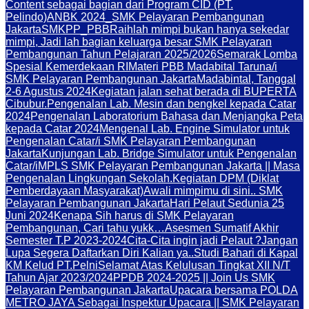
Content sebagai bagian dari Program CID (PT.
Pelindo)
ANBK 2024_SMK Pelayaran Pembangunan
Jakarta
SMKPP_PBB
Raihlah mimpi bukan hanya sekedar
mimpi, Jadi lah bagian keluarga besar SMK Pelayaran
Pembangunan Tahun Pelajaran 2025/2026
Semarak Lomba
Spesial Kemerdekaan RI
Materi PBB Madabital Taruna/i
SMK Pelayaran Pembangunan Jakarta
Madabintal, Tanggal
2-6 Agustus 2024
Kegiatan jalan sehat berada di BUPERTA
Cibubur.
Pengenalan Lab. Mesin dan bengkel kepada Catar
2024
Pengenalan Laboratorium Bahasa dan Menjangka Peta
kepada Catar 2024
Mengenal Lab. Engine Simulator untuk
Pengenalan Catar/i SMK Pelayaran Pembangunan
Jakarta
Kunjungan Lab. Bridge Simulator untuk Pengenalan
Catar/i
MPLS SMK Pelayaran Pembangunan Jakarta || Masa
Pengenalan Lingkungan Sekolah.
Kegiatan DPM (Diklat
Pemberdayaan Masyarakat)
Awali mimpimu di sini.. SMK
Pelayaran Pembangunan Jakarta
Hari Pelaut Sedunia 25
Juni 2024
Kenapa Sih harus di SMK Pelayaran
Pembangunan, Cari tahu yukk…
Asesmen Sumatif Akhir
Semester T.P 2023-2024
Cita-Cita ingin jadi Pelaut ?
Jangan
Lupa Segera Daftarkan Diri Kalian ya..
Studi Bahari di Kapal
KM Kelud PT.Pelni
Selamat Atas Kelulusan Tingkat XII N/T
Tahun Ajar 2023/2024
PPDB 2024-2025 || Join Us SMK
Pelayaran Pembangunan Jakarta
Upacara bersama POLDA
METRO JAYA Sebagai Inspektur Upacara || SMK Pelayaran