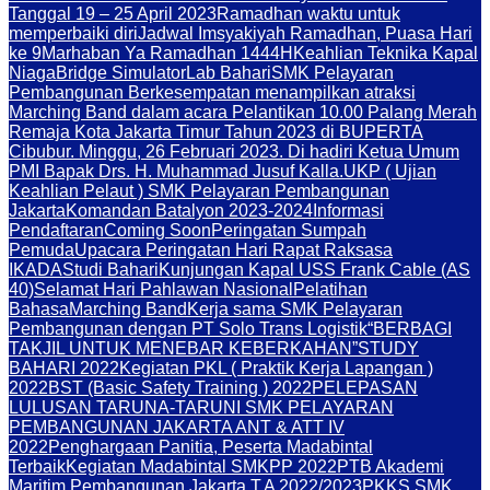
Tanggal 19 – 25 April 2023
Ramadhan waktu untuk
memperbaiki diri
Jadwal Imsyakiyah Ramadhan, Puasa Hari
ke 9
Marhaban Ya Ramadhan 1444H
Keahlian Teknika Kapal
Niaga
Bridge Simulator
Lab Bahari
SMK Pelayaran
Pembangunan Berkesempatan menampilkan atraksi
Marching Band dalam acara Pelantikan 10.00 Palang Merah
Remaja Kota Jakarta Timur Tahun 2023 di BUPERTA
Cibubur. Minggu, 26 Februari 2023. Di hadiri Ketua Umum
PMI Bapak Drs. H. Muhammad Jusuf Kalla.
UKP ( Ujian
Keahlian Pelaut ) SMK Pelayaran Pembangunan
Jakarta
Komandan Batalyon 2023-2024
Informasi
Pendaftaran
Coming Soon
Peringatan Sumpah
Pemuda
Upacara Peringatan Hari Rapat Raksasa
IKADA
Studi Bahari
Kunjungan Kapal USS Frank Cable (AS
40)
Selamat Hari Pahlawan Nasional
Pelatihan
Bahasa
Marching Band
Kerja sama SMK Pelayaran
Pembangunan dengan PT Solo Trans Logistik
“BERBAGI
TAKJIL UNTUK MENEBAR KEBERKAHAN”
STUDY
BAHARI 2022
Kegiatan PKL ( Praktik Kerja Lapangan )
2022
BST (Basic Safety Training ) 2022
PELEPASAN
LULUSAN TARUNA-TARUNI SMK PELAYARAN
PEMBANGUNAN JAKARTA ANT & ATT IV
2022
Penghargaan Panitia, Peserta Madabintal
Terbaik
Kegiatan Madabintal SMKPP 2022
PTB Akademi
Maritim Pembangunan Jakarta T.A 2022/2023
PKKS SMK