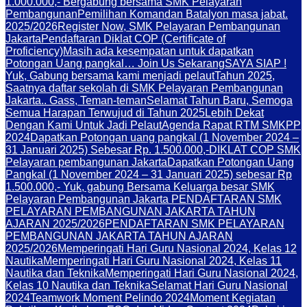
1.000.000,- Bergabung bersama SMK Pelayaran
Pembangunan
Pemilihan Komandan Batalyon masa jabat.
2025/2026
Register Now, SMK Pelayaran Pembangunan
Jakarta
Pendaftaran Diklat COP (Certificate of
Proficiency)
Masih ada kesempatan untuk dapatkan
Potongan Uang pangkal… Join Us Sekarang
SAYA SIAP !
Yuk, Gabung bersama kami menjadi pelaut
Tahun 2025,
Saatnya daftar sekolah di SMK Pelayaran Pembangunan
Jakarta.. Gass, Teman-teman
Selamat Tahun Baru, Semoga
Semua Harapan Terwujud di Tahun 2025
Lebih Dekat
Dengan Kami Untuk Jadi Pelaut
Agenda Rapat RTM SMKPP
2024
Dapatkan Potongan uang pangkal (1 November 2024 –
31 Januari 2025) Sebesar Rp. 1.500.000,-
DIKLAT COP SMK
Pelayaran pembangunan Jakarta
Dapatkan Potongan Uang
Pangkal (1 November 2024 – 31 Januari 2025) sebesar Rp
1.500.000,- Yuk, gabung Bersama Keluarga besar SMK
Pelayaran Pembangunan Jakarta PENDAFTARAN SMK
PELAYARAN PEMBANGUNAN JAKARTA TAHUN
AJARAN 2025/2026
PENDAFTARAN SMK PELAYARAN
PEMBANGUNAN JAKARTA TAHUN AJARAN
2025/2026
Memperingati Hari Guru Nasional 2024, Kelas 12
Nautika
Memperingati Hari Guru Nasional 2024, Kelas 11
Nautika dan Teknika
Memperingati Hari Guru Nasional 2024,
Kelas 10 Nautika dan Teknika
Selamat Hari Guru Nasional
2024
Teamwork Moment Pelindo 2024
Moment Kegiatan