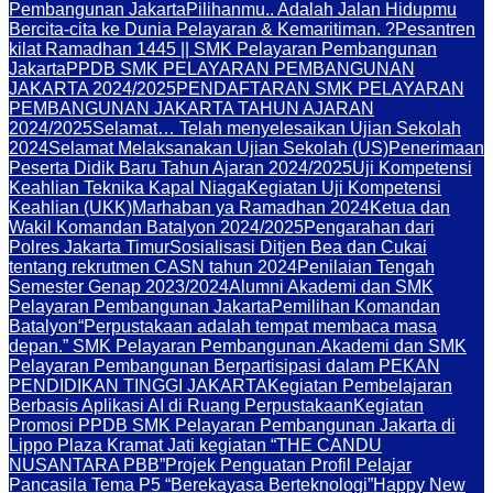
Pembangunan Jakarta
Pilihanmu.. Adalah Jalan Hidupmu
Bercita-cita ke Dunia Pelayaran & Kemaritiman. ?
Pesantren
kilat Ramadhan 1445 || SMK Pelayaran Pembangunan
Jakarta
PPDB SMK PELAYARAN PEMBANGUNAN
JAKARTA 2024/2025
PENDAFTARAN SMK PELAYARAN
PEMBANGUNAN JAKARTA TAHUN AJARAN
2024/2025
Selamat… Telah menyelesaikan Ujian Sekolah
2024
Selamat Melaksanakan Ujian Sekolah (US)
Penerimaan
Peserta Didik Baru Tahun Ajaran 2024/2025
Uji Kompetensi
Keahlian Teknika Kapal Niaga
Kegiatan Uji Kompetensi
Keahlian (UKK)
Marhaban ya Ramadhan 2024
Ketua dan
Wakil Komandan Batalyon 2024/2025
Pengarahan dari
Polres Jakarta Timur
Sosialisasi Ditjen Bea dan Cukai
tentang rekrutmen CASN tahun 2024
Penilaian Tengah
Semester Genap 2023/2024
Alumni Akademi dan SMK
Pelayaran Pembangunan Jakarta
Pemilihan Komandan
Batalyon
“Perpustakaan adalah tempat membaca masa
depan.” SMK Pelayaran Pembangunan.
Akademi dan SMK
Pelayaran Pembangunan Berpartisipasi dalam PEKAN
PENDIDIKAN TINGGI JAKARTA
Kegiatan Pembelajaran
Berbasis Aplikasi AI di Ruang Perpustakaan
Kegiatan
Promosi PPDB SMK Pelayaran Pembangunan Jakarta di
Lippo Plaza Kramat Jati kegiatan “THE CANDU
NUSANTARA PBB”
Projek Penguatan Profil Pelajar
Pancasila Tema P5 “Berekayasa Berteknologi”
Happy New