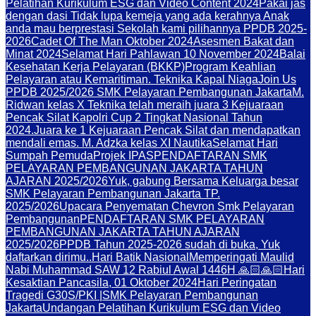
Pelatihan Kurikulum ESG dan Video Content 2024
Pakai jas
dengan dasi Tidak lupa kemeja yang ada kerahnya Anak
anda mau berprestasi Sekolah kami pilihannya PPDB 2025-
2026
Cadet Of The Man Oktober 2024
Asesmen Bakat dan
Minat 2024
Selamat Hari Pahlawan 10 November 2024
Balai
Kesehatan Kerja Pelayaran (BKKP)
Program Keahlian
Pelayaran atau Kemaritiman. Teknika Kapal Niaga
Join Us
PPDB 2025/2026 SMK Pelayaran Pembangunan Jakarta
M.
Ridwan kelas X Teknika telah meraih juara 3 Kejuaraan
Pencak Silat Kapolri Cup 2 Tingkat Nasional Tahun
2024.
Juara ke 1 Kejuaraan Pencak Silat dan mendapatkan
mendali emas. M. Adzka kelas XI Nautika
Selamat Hari
Sumpah Pemuda
Projek IPAS
PENDAFTARAN SMK
PELAYARAN PEMBANGUNAN JAKARTA TAHUN
AJARAN 2025/2026
Yuk, gabung Bersama Keluarga besar
SMK Pelayaran Pembangunan Jakarta TP.
2025/2026
Upacara Penyematan Chevron Smk Pelayaran
Pembangunan
PENDAFTARAN SMK PELAYARAN
PEMBANGUNAN JAKARTA TAHUN AJARAN
2025/2026
PPDB Tahun 2025-2026 sudah di buka, Yuk
daftarkan dirimu..
Hari Batik Nasional
Memperingati Maulid
Nabi Muhammad SAW 12 Rabiul Awal 1446H 🙏🏻🙏🏻
Hari
Kesaktian Pancasila, 01 Oktober 2024
Hari Peringatan
Tragedi G30S/PKI |SMK Pelayaran Pembangunan
Jakarta
Undangan Pelatihan Kurikulum ESG dan Video