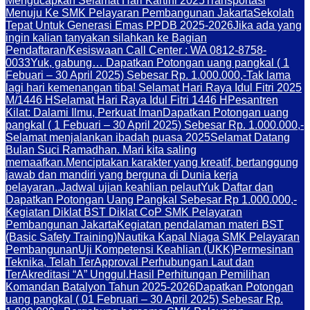
Mengucapkan Selamat Hari Kartini 2025
Transportasi
Menuju Ke SMK Pelayaran Pembangunan Jakarta
Sekolah
Tepat Untuk Generasi Emas PPDB 2025-2026
Jika ada yang
ingin kalian tanyakan silahkan ke Bagian
Pendaftaran/Kesiswaan Call Center : WA 0812-8758-
0033
Yuk, gabung… Dapatkan Potongan uang pangkal ( 1
Febuari – 30 April 2025) Sebesar Rp. 1.000.000,-
Tak lama
lagi hari kemenangan tiba! Selamat Hari Raya Idul Fitri 2025
M/1446 H
Selamat Hari Raya Idul Fitri 1446 H
Pesantren
Kilat: Dalami Ilmu, Perkuat Iman
Dapatkan Potongan uang
pangkal ( 1 Febuari – 30 April 2025) Sebesar Rp. 1.000.000,-
Selamat menjalankan ibadah puasa 2025
Selamat Datang
Bulan Suci Ramadhan. Mari kita saling
memaafkan.
Menciptakan karakter yang kreatif, bertanggung
jawab dan mandiri yang berguna di Dunia kerja
pelayaran..
Jadwal ujian keahlian pelaut
Yuk Daftar dan
Dapatkan Potongan Uang Pangkal Sebesar Rp 1.000.000,-
Kegiatan Diklat BST Diklat CoP SMK Pelayaran
Pembangunan Jakarta
Kegiatan pendalaman materi BST
(Basic Safety Training)
Nautika Kapal Niaga SMK Pelayaran
Pembangunan
Uji Kompetensi Keahlian (UKK)
Permesinan
Teknika, Telah TerApproval Perhubungan Laut dan
TerAkreditasi “A” Unggul.
Hasil Perhitungan Pemilihan
Komandan Batalyon Tahun 2025-2026
Dapatkan Potongan
uang pangkal ( 01 Februari – 30 April 2025) Sebesar Rp.