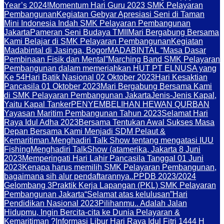
Year’s 2024!
Momentum Hari Guru 2023 SMK Pelayaran
Pembangunan
Kegiatan Gebyar Apresiasi Seni di Taman
Mini Indonesia Indah SMK Pelayaran Pembangunan
Jakarta
Pameran Seni Budaya TMII
Mari Bergabung Bersama
Kami Belajar di SMK Pelayaran Pembangunan
Kegiatan
Madabintal di Jasinga, Bogor
MADABINTAL “Masa Dasar
Pembinaan Fisik dan Mental”
Marching Band SMK Pelayaran
Pembangunan dalam memeriahkan HUT PT ELNUSA yang
Ke 54
Hari Batik Nasional 02 Oktober 2023
Hari Kesaktian
Pancasila 01 Oktober 2023
Mari Bergabung Bersama Kami
di SMK Pelayaran Pembangunan Jakarta
Jenis-Jenis Kapal,
Yaitu Kapal Tanker
PENYEMBELIHAN HEWAN QURBAN
Yayasan Maritim Pembangunan Tahun 2023
Selamat Hari
Raya Idul Adha 2023
Bersama Tentukan Awal Sukses Masa
Depan Bersama Kami Menjadi SDM Pelaut &
Kemaritiman.
Menghadiri Talk Show tentang mengatasi IUU
Fishing
Menghadiri TalkShow (atamerika, Jakarta 8 Juni
2023
Memperingati Hari Lahir Pancasila Tanggal 01 Juni
2023
Kenapa harus memilih SMK Pelayaran Pembangunan,
bagaimana sih alur pendaftarannya..
PPDB 2023/2024
Gelombang 3
Praktik Kerja Lapangan (PKL) SMK Pelayaran
Pembangunan Jakarta
“Selamat atas kelulusan”
Hari
Pendidikan Nasional 2023
Pilihanmu.. Adalah Jalan
Hidupmu, Ingin Bercita-cita ke Dunia Pelayaran &
Kemaritiman ?
Informasi Libur Hari Raya Idul Fitri 1444 H