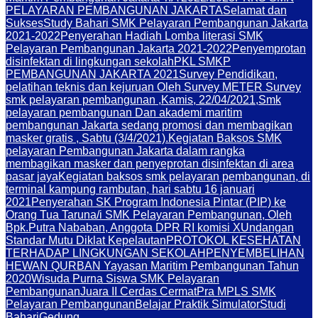
PELAYARAN PEMBANGUNAN JAKARTA
Selamat dan
Sukses
Study Bahari SMK Pelayaran Pembangunan Jakarta
2021-2022
Penyerahan Hadiah Lomba literasi SMK
Pelayaran Pembangunan Jakarta 2021-2022
Penyemprotan
disinfektan di lingkungan sekolah
PKL SMKP
PEMBANGUNAN JAKARTA 2021
Survey Pendidikan,
pelatihan teknis dan kejuruan Oleh Survey METER Survey
smk pelayaran pembangunan ,Kamis, 22/04/2021,
Smk
pelayaran pembangunan Dan akademi maritim
pembangunan Jakarta sedang promosi dan membagikan
masker gratis , Sabtu (3/4/2021).
Kegiatan Baksos SMK
pelayaran Pembangunan Jakarta dalam rangka
membagikan masker dan penyeprotan disinfektan di area
pasar jaya
Kegiatan baksos smk pelayaran pembangunan, di
terminal kampung rambutan, hari sabtu 16 januari
2021
Penyerahan SK Program Indonesia Pintar (PIP) ke
Orang Tua Taruna/i SMK Pelayaran Pembangunan, Oleh
Bpk.Putra Nababan, Anggota DPR RI komisi X
Undangan
Standar Mutu Diklat Kepelautan
PROTOKOL KESEHATAN
TERHADAP LINGKUNGAN SEKOLAH
PENYEMBELIHAN
HEWAN QURBAN Yayasan Maritim Pembangunan Tahun
2020
Wisuda Purna Siswa SMK Pelayaran
Pembangunan
Juara II Cerdas Cermat
Pra MPLS SMK
Pelayaran Pembangunan
Belajar Praktik Simulator
Studi
Bahari
Gedung