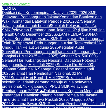
Skip to the content
BERITA
Dedikasi dan Kepemimpinan Batalyon 2025-2026 SMK
Pelayaran Pembangunan Jakarta
Komandan Batalyon dan
Wakil Komandan Batalyon Pariode 2026/2027
Selamat
datang, bulan penuh berkah!
Sekolah Pelayaran ?… Ya,
SMK Pelayaran Pembangunan Jakarta
UKP (Ujian Keahlian
Pelaut) 04-05 Desember 2025
SALAM PEMBANGUNAN
Ayo…. Bergabung bersama SMK Pelayaran Pembangunan
Telah TerApproval Perhubungan Laut dan Terakreditasi “A”
Unggul
Hari Pelaut Sedunia 2025
Kegiatan Audit
Surveillance Perhubungan Laut
Dapatkan Potongan Uang
Pangkal (1 Mei 2025 – Juli 2025) Sebesar Rp. 500.000,-
Selamat Hari Kebangkitan Nasional!
Dapatkan Potongan
uang pangkal ( Mei – Juli 2025) Sebesar Rp. 500.000,-
Selamat Shabrina. A Sebagai Cadet of the month april
2025
Selamat Hari Pendidikan Nasional, 02 Mei
2025
Selamat Hari Buruh 1 Mei 2025
“Bukan sekadar
sekolah, ini adalah gerbang menuju dunia pelayaran
profesional. Yuk, gabung di PPDB SMK Pelayaran
Pembangunan 2025!” 🌊
Dokumentasi Kegiatan Menghadiri
Undangan Pelantikan Palang Merah Remaja se Jakarta
Timur
Selamat Hari Raya Paskah 2025, Minggu 20 April
2025
Keluarga Besar SMK Pelayaran Pembangunan Jakarta