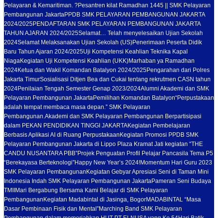
Pelayaran & Kemaritiman. ?
Pesantren kilat Ramadhan 1445 || SMK Pelayaran
Pembangunan Jakarta
PPDB SMK PELAYARAN PEMBANGUNAN JAKARTA
2024/2025
PENDAFTARAN SMK PELAYARAN PEMBANGUNAN JAKARTA
TAHUN AJARAN 2024/2025
Selamat… Telah menyelesaikan Ujian Sekolah
2024
Selamat Melaksanakan Ujian Sekolah (US)
Penerimaan Peserta Didik
Baru Tahun Ajaran 2024/2025
Uji Kompetensi Keahlian Teknika Kapal
Niaga
Kegiatan Uji Kompetensi Keahlian (UKK)
Marhaban ya Ramadhan
2024
Ketua dan Wakil Komandan Batalyon 2024/2025
Pengarahan dari Polres
Jakarta Timur
Sosialisasi Ditjen Bea dan Cukai tentang rekrutmen CASN tahun
2024
Penilaian Tengah Semester Genap 2023/2024
Alumni Akademi dan SMK
Pelayaran Pembangunan Jakarta
Pemilihan Komandan Batalyon
“Perpustakaan
adalah tempat membaca masa depan.” SMK Pelayaran
Pembangunan.
Akademi dan SMK Pelayaran Pembangunan Berpartisipasi
dalam PEKAN PENDIDIKAN TINGGI JAKARTA
Kegiatan Pembelajaran
Berbasis Aplikasi AI di Ruang Perpustakaan
Kegiatan Promosi PPDB SMK
Pelayaran Pembangunan Jakarta di Lippo Plaza Kramat Jati kegiatan “THE
CANDU NUSANTARA PBB”
Projek Penguatan Profil Pelajar Pancasila Tema P5
“Berekayasa Berteknologi”
Happy New Year’s 2024!
Momentum Hari Guru 2023
SMK Pelayaran Pembangunan
Kegiatan Gebyar Apresiasi Seni di Taman Mini
Indonesia Indah SMK Pelayaran Pembangunan Jakarta
Pameran Seni Budaya
TMII
Mari Bergabung Bersama Kami Belajar di SMK Pelayaran
Pembangunan
Kegiatan Madabintal di Jasinga, Bogor
MADABINTAL “Masa
Dasar Pembinaan Fisik dan Mental”
Marching Band SMK Pelayaran