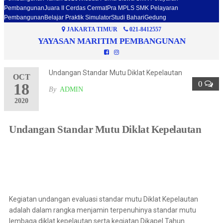
Pembangunan
Juara II Cerdas Cermat
Pra MPLS SMK Pelayaran
Pembangunan
Belajar Praktik Simulator
Studi Bahari
Gedung
JAKARTA TIMUR
021-8412557
YAYASAN MARITIM PEMBANGUNAN
Undangan Standar Mutu Diklat Kepelautan
OCT
0
18
By
ADMIN
2020
Undangan Standar Mutu Diklat Kepelautan
Kegiatan undangan evaluasi standar mutu Diklat Kepelautan
adalah dalam rangka menjamin terpenuhinya standar mutu
lembaga diklat kepelautan serta kegiatan Dikapel Tahun