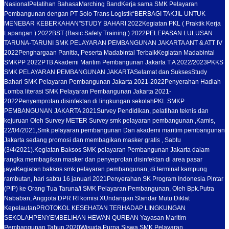
Nasional
Pelatihan Bahasa
Marching Band
Kerja sama SMK Pelayaran
Pembangunan dengan PT Solo Trans Logistik
“BERBAGI TAKJIL UNTUK
MENEBAR KEBERKAHAN”
STUDY BAHARI 2022
Kegiatan PKL ( Praktik Kerja
Lapangan ) 2022
BST (Basic Safety Training ) 2022
PELEPASAN LULUSAN
TARUNA-TARUNI SMK PELAYARAN PEMBANGUNAN JAKARTA ANT & ATT IV
2022
Penghargaan Panitia, Peserta Madabintal Terbaik
Kegiatan Madabintal
SMKPP 2022
PTB Akademi Maritim Pembangunan Jakarta T.A 2022/2023
PKKS
SMK PELAYARAN PEMBANGUNAN JAKARTA
Selamat dan Sukses
Study
Bahari SMK Pelayaran Pembangunan Jakarta 2021-2022
Penyerahan Hadiah
Lomba literasi SMK Pelayaran Pembangunan Jakarta 2021-
2022
Penyemprotan disinfektan di lingkungan sekolah
PKL SMKP
PEMBANGUNAN JAKARTA 2021
Survey Pendidikan, pelatihan teknis dan
kejuruan Oleh Survey METER Survey smk pelayaran pembangunan ,Kamis,
22/04/2021,
Smk pelayaran pembangunan Dan akademi maritim pembangunan
Jakarta sedang promosi dan membagikan masker gratis , Sabtu
(3/4/2021).
Kegiatan Baksos SMK pelayaran Pembangunan Jakarta dalam
rangka membagikan masker dan penyeprotan disinfektan di area pasar
jaya
Kegiatan baksos smk pelayaran pembangunan, di terminal kampung
rambutan, hari sabtu 16 januari 2021
Penyerahan SK Program Indonesia Pintar
(PIP) ke Orang Tua Taruna/i SMK Pelayaran Pembangunan, Oleh Bpk.Putra
Nababan, Anggota DPR RI komisi X
Undangan Standar Mutu Diklat
Kepelautan
PROTOKOL KESEHATAN TERHADAP LINGKUNGAN
SEKOLAH
PENYEMBELIHAN HEWAN QURBAN Yayasan Maritim
Pembangunan Tahun 2020
Wisuda Purna Siswa SMK Pelayaran