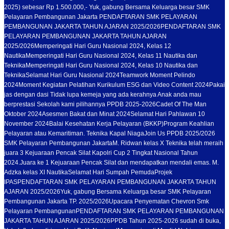
2025) sebesar Rp 1.500.000,- Yuk, gabung Bersama Keluarga besar SMK
Pelayaran Pembangunan Jakarta PENDAFTARAN SMK PELAYARAN
PEMBANGUNAN JAKARTA TAHUN AJARAN 2025/2026
PENDAFTARAN SMK
PELAYARAN PEMBANGUNAN JAKARTA TAHUN AJARAN
2025/2026
Memperingati Hari Guru Nasional 2024, Kelas 12
Nautika
Memperingati Hari Guru Nasional 2024, Kelas 11 Nautika dan
Teknika
Memperingati Hari Guru Nasional 2024, Kelas 10 Nautika dan
Teknika
Selamat Hari Guru Nasional 2024
Teamwork Moment Pelindo
2024
Moment Kegiatan Pelatihan Kurikulum ESG dan Video Content 2024
Pakai
jas dengan dasi Tidak lupa kemeja yang ada kerahnya Anak anda mau
berprestasi Sekolah kami pilihannya PPDB 2025-2026
Cadet Of The Man
Oktober 2024
Asesmen Bakat dan Minat 2024
Selamat Hari Pahlawan 10
November 2024
Balai Kesehatan Kerja Pelayaran (BKKP)
Program Keahlian
Pelayaran atau Kemaritiman. Teknika Kapal Niaga
Join Us PPDB 2025/2026
SMK Pelayaran Pembangunan Jakarta
M. Ridwan kelas X Teknika telah meraih
juara 3 Kejuaraan Pencak Silat Kapolri Cup 2 Tingkat Nasional Tahun
2024.
Juara ke 1 Kejuaraan Pencak Silat dan mendapatkan mendali emas. M.
Adzka kelas XI Nautika
Selamat Hari Sumpah Pemuda
Projek
IPAS
PENDAFTARAN SMK PELAYARAN PEMBANGUNAN JAKARTA TAHUN
AJARAN 2025/2026
Yuk, gabung Bersama Keluarga besar SMK Pelayaran
Pembangunan Jakarta TP. 2025/2026
Upacara Penyematan Chevron Smk
Pelayaran Pembangunan
PENDAFTARAN SMK PELAYARAN PEMBANGUNAN
JAKARTA TAHUN AJARAN 2025/2026
PPDB Tahun 2025-2026 sudah di buka,