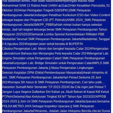
Yuk daftarkan dirimu..
Hari Batik Nasional
Memperingati Maulid Nabi
Muhammad SAW 12 Rabiul Awal 1446H 🙏🏻🙏🏻
Hari Kesaktian Pancasila, 01
Oktober 2024
Hari Peringatan Tragedi G30S/PKI |SMK Pelayaran
Pembangunan Jakarta
Undangan Pelatihan Kurikulum ESG dan Video Content
sebagai bagian dari Program CID (PT. Pelindo)
ANBK 2024_SMK Pelayaran
Pembangunan Jakarta
SMKPP_PBB
Raihlah mimpi bukan hanya sekedar
mimpi, Jadi lah bagian keluarga besar SMK Pelayaran Pembangunan Tahun
Pelajaran 2025/2026
Semarak Lomba Spesial Kemerdekaan RI
Materi PBB
Madabital Taruna/i SMK Pelayaran Pembangunan Jakarta
Madabintal, Tanggal
2-6 Agustus 2024
Kegiatan jalan sehat berada di BUPERTA
Cibubur.
Pengenalan Lab. Mesin dan bengkel kepada Catar 2024
Pengenalan
Laboratorium Bahasa dan Menjangka Peta kepada Catar 2024
Mengenal Lab.
Engine Simulator untuk Pengenalan Catar/i SMK Pelayaran Pembangunan
Jakarta
Kunjungan Lab. Bridge Simulator untuk Pengenalan Catar/i
MPLS SMK
Pelayaran Pembangunan Jakarta || Masa Pengenalan Lingkungan
Sekolah.
Kegiatan DPM (Diklat Pemberdayaan Masyarakat)
Awali mimpimu di
sini.. SMK Pelayaran Pembangunan Jakarta
Hari Pelaut Sedunia 25 Juni
2024
Kenapa Sih harus di SMK Pelayaran Pembangunan, Cari tahu yukk…
Asesmen Sumatif Akhir Semester T.P 2023-2024
Cita-Cita ingin jadi Pelaut ?
Jangan Lupa Segera Daftarkan Diri Kalian ya..
Studi Bahari di Kapal KM Kelud
PT.Pelni
Selamat Atas Kelulusan Tingkat XII N/T Tahun Ajar 2023/2024
PPDB
2024-2025 || Join Us SMK Pelayaran Pembangunan Jakarta
Upacara bersama
POLDA METRO JAYA Sebagai Inspektur Upacara || SMK Pelayaran
Pembangunan Jakarta
Pilihanmu.. Adalah Jalan Hidupmu Bercita-cita ke Dunia