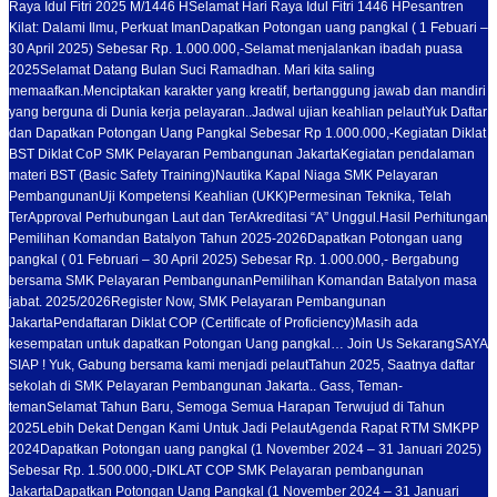
Raya Idul Fitri 2025 M/1446 H
Selamat Hari Raya Idul Fitri 1446 H
Pesantren
Kilat: Dalami Ilmu, Perkuat Iman
Dapatkan Potongan uang pangkal ( 1 Febuari –
30 April 2025) Sebesar Rp. 1.000.000,-
Selamat menjalankan ibadah puasa
2025
Selamat Datang Bulan Suci Ramadhan. Mari kita saling
memaafkan.
Menciptakan karakter yang kreatif, bertanggung jawab dan mandiri
yang berguna di Dunia kerja pelayaran..
Jadwal ujian keahlian pelaut
Yuk Daftar
dan Dapatkan Potongan Uang Pangkal Sebesar Rp 1.000.000,-
Kegiatan Diklat
BST Diklat CoP SMK Pelayaran Pembangunan Jakarta
Kegiatan pendalaman
materi BST (Basic Safety Training)
Nautika Kapal Niaga SMK Pelayaran
Pembangunan
Uji Kompetensi Keahlian (UKK)
Permesinan Teknika, Telah
TerApproval Perhubungan Laut dan TerAkreditasi “A” Unggul.
Hasil Perhitungan
Pemilihan Komandan Batalyon Tahun 2025-2026
Dapatkan Potongan uang
pangkal ( 01 Februari – 30 April 2025) Sebesar Rp. 1.000.000,- Bergabung
bersama SMK Pelayaran Pembangunan
Pemilihan Komandan Batalyon masa
jabat. 2025/2026
Register Now, SMK Pelayaran Pembangunan
Jakarta
Pendaftaran Diklat COP (Certificate of Proficiency)
Masih ada
kesempatan untuk dapatkan Potongan Uang pangkal… Join Us Sekarang
SAYA
SIAP ! Yuk, Gabung bersama kami menjadi pelaut
Tahun 2025, Saatnya daftar
sekolah di SMK Pelayaran Pembangunan Jakarta.. Gass, Teman-
teman
Selamat Tahun Baru, Semoga Semua Harapan Terwujud di Tahun
2025
Lebih Dekat Dengan Kami Untuk Jadi Pelaut
Agenda Rapat RTM SMKPP
2024
Dapatkan Potongan uang pangkal (1 November 2024 – 31 Januari 2025)
Sebesar Rp. 1.500.000,-
DIKLAT COP SMK Pelayaran pembangunan
Jakarta
Dapatkan Potongan Uang Pangkal (1 November 2024 – 31 Januari