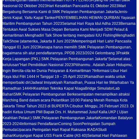
Pembangunan dalam memeriahkan HUT PT ELNUSA yang Ke 54
Hari Batik
Nasional 02 Oktober 2023
Hari Kesaktian Pancasila 01 Oktober 2023
Mari
Bergabung Bersama Kami di SMK Pelayaran Pembangunan Jakarta
Jenis-
Jenis Kapal, Yaitu Kapal Tanker
PENYEMBELIHAN HEWAN QURBAN Yayasan
Maritim Pembangunan Tahun 2023
Selamat Hari Raya Idul Adha 2023
Bersama
Tentukan Awal Sukses Masa Depan Bersama Kami Menjadi SDM Pelaut &
Kemaritiman.
Menghadiri Talk Show tentang mengatasi IUU Fishing
Menghadiri
TalkShow (atamerika, Jakarta 8 Juni 2023
Memperingati Hari Lahir Pancasila
Tanggal 01 Juni 2023
Kenapa harus memilih SMK Pelayaran Pembangunan,
bagaimana sih alur pendaftarannya..
PPDB 2023/2024 Gelombang 3
Praktik
Kerja Lapangan (PKL) SMK Pelayaran Pembangunan Jakarta
“Selamat atas
kelulusan”
Hari Pendidikan Nasional 2023
Pilihanmu.. Adalah Jalan Hidupmu,
Ingin Bercita-cita ke Dunia Pelayaran & Kemaritiman ?
Informasi Libur Hari
Raya Idul Fitri 1444 H Tanggal 19 – 25 April 2023
Ramadhan waktu untuk
memperbaiki diri
Jadwal Imsyakiyah Ramadhan, Puasa Hari ke 9
Marhaban Ya
Ramadhan 1444H
Keahlian Teknika Kapal Niaga
Bridge Simulator
Lab
Bahari
SMK Pelayaran Pembangunan Berkesempatan menampilkan atraksi
Marching Band dalam acara Pelantikan 10.00 Palang Merah Remaja Kota
Jakarta Timur Tahun 2023 di BUPERTA Cibubur. Minggu, 26 Februari 2023. Di
hadiri Ketua Umum PMI Bapak Drs. H. Muhammad Jusuf Kalla.
UKP ( Ujian
Keahlian Pelaut ) SMK Pelayaran Pembangunan Jakarta
Komandan Batalyon
2023-2024
Informasi Pendaftaran
Coming Soon
Peringatan Sumpah
Pemuda
Upacara Peringatan Hari Rapat Raksasa IKADA
Studi
Bahari
Kunjungan Kapal USS Frank Cable (AS 40)
Selamat Hari Pahlawan