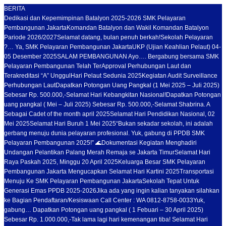
BERITA
Dedikasi dan Kepemimpinan Batalyon 2025-2026 SMK Pelayaran
Pembangunan Jakarta
Komandan Batalyon dan Wakil Komandan Batalyon
Pariode 2026/2027
Selamat datang, bulan penuh berkah!
Sekolah Pelayaran
?… Ya, SMK Pelayaran Pembangunan Jakarta
UKP (Ujian Keahlian Pelaut) 04-
05 Desember 2025
SALAM PEMBANGUNAN Ayo…. Bergabung bersama SMK
Pelayaran Pembangunan Telah TerApproval Perhubungan Laut dan
Terakreditasi “A” Unggul
Hari Pelaut Sedunia 2025
Kegiatan Audit Surveillance
Perhubungan Laut
Dapatkan Potongan Uang Pangkal (1 Mei 2025 – Juli 2025)
Sebesar Rp. 500.000,-
Selamat Hari Kebangkitan Nasional!
Dapatkan Potongan
uang pangkal ( Mei – Juli 2025) Sebesar Rp. 500.000,-
Selamat Shabrina. A
Sebagai Cadet of the month april 2025
Selamat Hari Pendidikan Nasional, 02
Mei 2025
Selamat Hari Buruh 1 Mei 2025
“Bukan sekadar sekolah, ini adalah
gerbang menuju dunia pelayaran profesional. Yuk, gabung di PPDB SMK
Pelayaran Pembangunan 2025!” 🌊
Dokumentasi Kegiatan Menghadiri
Undangan Pelantikan Palang Merah Remaja se Jakarta Timur
Selamat Hari
Raya Paskah 2025, Minggu 20 April 2025
Keluarga Besar SMK Pelayaran
Pembangunan Jakarta Mengucapkan Selamat Hari Kartini 2025
Transportasi
Menuju Ke SMK Pelayaran Pembangunan Jakarta
Sekolah Tepat Untuk
Generasi Emas PPDB 2025-2026
Jika ada yang ingin kalian tanyakan silahkan
ke Bagian Pendaftaran/Kesiswaan Call Center : WA 0812-8758-0033
Yuk,
gabung… Dapatkan Potongan uang pangkal ( 1 Febuari – 30 April 2025)
Sebesar Rp. 1.000.000,-
Tak lama lagi hari kemenangan tiba! Selamat Hari