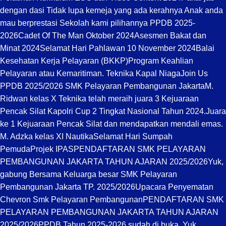
dengan dasi Tidak lupa kemeja yang ada kerahnya Anak anda
mau berprestasi Sekolah kami pilihannya PPDB 2025-
2026
Cadet Of The Man Oktober 2024
Asesmen Bakat dan
Minat 2024
Selamat Hari Pahlawan 10 November 2024
Balai
Kesehatan Kerja Pelayaran (BKKP)
Program Keahlian
Pelayaran atau Kemaritiman. Teknika Kapal Niaga
Join Us
PPDB 2025/2026 SMK Pelayaran Pembangunan Jakarta
M.
Ridwan kelas X Teknika telah meraih juara 3 Kejuaraan
Pencak Silat Kapolri Cup 2 Tingkat Nasional Tahun 2024.
Juara
ke 1 Kejuaraan Pencak Silat dan mendapatkan mendali emas.
M. Adzka kelas XI Nautika
Selamat Hari Sumpah
Pemuda
Projek IPAS
PENDAFTARAN SMK PELAYARAN
PEMBANGUNAN JAKARTA TAHUN AJARAN 2025/2026
Yuk,
gabung Bersama Keluarga besar SMK Pelayaran
Pembangunan Jakarta TP. 2025/2026
Upacara Penyematan
Chevron Smk Pelayaran Pembangunan
PENDAFTARAN SMK
PELAYARAN PEMBANGUNAN JAKARTA TAHUN AJARAN
2025/2026
PPDB Tahun 2025-2026 sudah di buka, Yuk