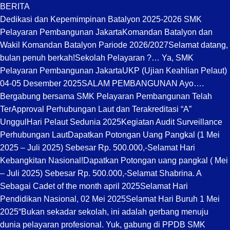
BERITA
Dedikasi dan Kepemimpinan Batalyon 2025-2026 SMK
Pelayaran Pembangunan Jakarta
Komandan Batalyon dan
Wakil Komandan Batalyon Pariode 2026/2027
Selamat datang,
bulan penuh berkah!
Sekolah Pelayaran ?… Ya, SMK
Pelayaran Pembangunan Jakarta
UKP (Ujian Keahlian Pelaut)
04-05 Desember 2025
SALAM PEMBANGUNAN Ayo….
Bergabung bersama SMK Pelayaran Pembangunan Telah
TerApproval Perhubungan Laut dan Terakreditasi “A”
Unggul
Hari Pelaut Sedunia 2025
Kegiatan Audit Surveillance
Perhubungan Laut
Dapatkan Potongan Uang Pangkal (1 Mei
2025 – Juli 2025) Sebesar Rp. 500.000,-
Selamat Hari
Kebangkitan Nasional!
Dapatkan Potongan uang pangkal ( Mei
– Juli 2025) Sebesar Rp. 500.000,-
Selamat Shabrina. A
Sebagai Cadet of the month april 2025
Selamat Hari
Pendidikan Nasional, 02 Mei 2025
Selamat Hari Buruh 1 Mei
2025
“Bukan sekadar sekolah, ini adalah gerbang menuju
dunia pelayaran profesional. Yuk, gabung di PPDB SMK