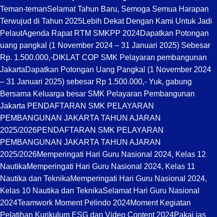
Teman-teman
Selamat Tahun Baru, Semoga Semua Harapan
Terwujud di Tahun 2025
Lebih Dekat Dengan Kami Untuk Jadi
Pelaut
Agenda Rapat RTM SMKPP 2024
Dapatkan Potongan
uang pangkal (1 November 2024 – 31 Januari 2025) Sebesar
Rp. 1.500.000,-
DIKLAT COP SMK Pelayaran pembangunan
Jakarta
Dapatkan Potongan Uang Pangkal (1 November 2024
– 31 Januari 2025) sebesar Rp 1.500.000,- Yuk, gabung
Bersama Keluarga besar SMK Pelayaran Pembangunan
Jakarta PENDAFTARAN SMK PELAYARAN
PEMBANGUNAN JAKARTA TAHUN AJARAN
2025/2026
PENDAFTARAN SMK PELAYARAN
PEMBANGUNAN JAKARTA TAHUN AJARAN
2025/2026
Memperingati Hari Guru Nasional 2024, Kelas 12
Nautika
Memperingati Hari Guru Nasional 2024, Kelas 11
Nautika dan Teknika
Memperingati Hari Guru Nasional 2024,
Kelas 10 Nautika dan Teknika
Selamat Hari Guru Nasional
2024
Teamwork Moment Pelindo 2024
Moment Kegiatan
Pelatihan Kurikulum ESG dan Video Content 2024
Pakai jas