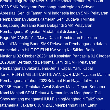
Berteknologi”
Happy New Year’s 2024!
Momentum Hari Guru
2023 SMK Pelayaran Pembangunan
Kegiatan Gebyar
Apresiasi Seni di Taman Mini Indonesia Indah SMK Pelayaran
Pembangunan Jakarta
Pameran Seni Budaya TMII
Mari
Bergabung Bersama Kami Belajar di SMK Pelayaran
Pembangunan
Kegiatan Madabintal di Jasinga,
Bogor
MADABINTAL “Masa Dasar Pembinaan Fisik dan
Mental”
Marching Band SMK Pelayaran Pembangunan dalam
memeriahkan HUT PT ELNUSA yang Ke 54
Hari Batik
Nasional 02 Oktober 2023
Hari Kesaktian Pancasila 01 Oktober
2023
Mari Bergabung Bersama Kami di SMK Pelayaran
Pembangunan Jakarta
Jenis-Jenis Kapal, Yaitu Kapal
Tanker
PENYEMBELIHAN HEWAN QURBAN Yayasan Maritim
Pembangunan Tahun 2023
Selamat Hari Raya Idul Adha
2023
Bersama Tentukan Awal Sukses Masa Depan Bersama
Kami Menjadi SDM Pelaut & Kemaritiman.
Menghadiri Talk
Show tentang mengatasi IUU Fishing
Menghadiri TalkShow
(atamerika, Jakarta 8 Juni 2023
Memperingati Hari Lahir