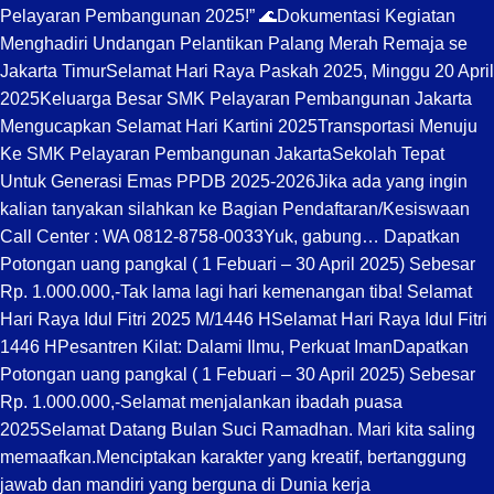
Pelayaran Pembangunan 2025!” 🌊
Dokumentasi Kegiatan
Menghadiri Undangan Pelantikan Palang Merah Remaja se
Jakarta Timur
Selamat Hari Raya Paskah 2025, Minggu 20 April
2025
Keluarga Besar SMK Pelayaran Pembangunan Jakarta
Mengucapkan Selamat Hari Kartini 2025
Transportasi Menuju
Ke SMK Pelayaran Pembangunan Jakarta
Sekolah Tepat
Untuk Generasi Emas PPDB 2025-2026
Jika ada yang ingin
kalian tanyakan silahkan ke Bagian Pendaftaran/Kesiswaan
Call Center : WA 0812-8758-0033
Yuk, gabung… Dapatkan
Potongan uang pangkal ( 1 Febuari – 30 April 2025) Sebesar
Rp. 1.000.000,-
Tak lama lagi hari kemenangan tiba! Selamat
Hari Raya Idul Fitri 2025 M/1446 H
Selamat Hari Raya Idul Fitri
1446 H
Pesantren Kilat: Dalami Ilmu, Perkuat Iman
Dapatkan
Potongan uang pangkal ( 1 Febuari – 30 April 2025) Sebesar
Rp. 1.000.000,-
Selamat menjalankan ibadah puasa
2025
Selamat Datang Bulan Suci Ramadhan. Mari kita saling
memaafkan.
Menciptakan karakter yang kreatif, bertanggung
jawab dan mandiri yang berguna di Dunia kerja