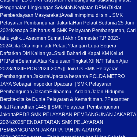
Pengenalan Lingkungan Sekolah.
Kegiatan DPM (Diklat
Pemberdayaan Masyarakat)
Awali mimpimu di sini.. SMK
Pelayaran Pembangunan Jakarta
Hari Pelaut Sedunia 25 Juni
2024
Kenapa Sih harus di SMK Pelayaran Pembangunan, Cari
tahu yukk…
Asesmen Sumatif Akhir Semester T.P 2023-
2024
Cita-Cita ingin jadi Pelaut ?
Jangan Lupa Segera
Daftarkan Diri Kalian ya..
Studi Bahari di Kapal KM Kelud
PT.Pelni
Selamat Atas Kelulusan Tingkat XII N/T Tahun Ajar
2023/2024
PPDB 2024-2025 || Join Us SMK Pelayaran
Pembangunan Jakarta
Upacara bersama POLDA METRO
JAYA Sebagai Inspektur Upacara || SMK Pelayaran
Pembangunan Jakarta
Pilihanmu.. Adalah Jalan Hidupmu
Bercita-cita ke Dunia Pelayaran & Kemaritiman. ?
Pesantren
kilat Ramadhan 1445 || SMK Pelayaran Pembangunan
Jakarta
PPDB SMK PELAYARAN PEMBANGUNAN JAKARTA
2024/2025
PENDAFTARAN SMK PELAYARAN
PEMBANGUNAN JAKARTA TAHUN AJARAN