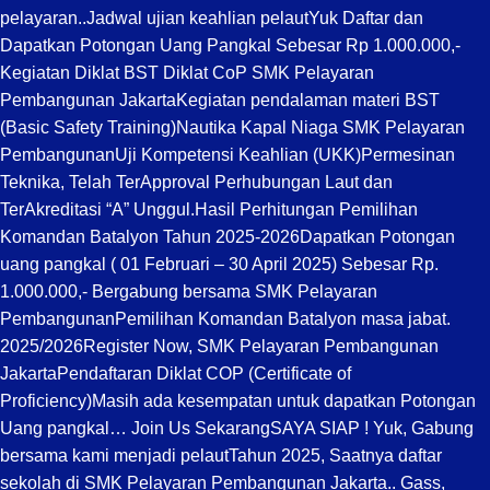
pelayaran..
Jadwal ujian keahlian pelaut
Yuk Daftar dan
Dapatkan Potongan Uang Pangkal Sebesar Rp 1.000.000,-
Kegiatan Diklat BST Diklat CoP SMK Pelayaran
Pembangunan Jakarta
Kegiatan pendalaman materi BST
(Basic Safety Training)
Nautika Kapal Niaga SMK Pelayaran
Pembangunan
Uji Kompetensi Keahlian (UKK)
Permesinan
Teknika, Telah TerApproval Perhubungan Laut dan
TerAkreditasi “A” Unggul.
Hasil Perhitungan Pemilihan
Komandan Batalyon Tahun 2025-2026
Dapatkan Potongan
uang pangkal ( 01 Februari – 30 April 2025) Sebesar Rp.
1.000.000,- Bergabung bersama SMK Pelayaran
Pembangunan
Pemilihan Komandan Batalyon masa jabat.
2025/2026
Register Now, SMK Pelayaran Pembangunan
Jakarta
Pendaftaran Diklat COP (Certificate of
Proficiency)
Masih ada kesempatan untuk dapatkan Potongan
Uang pangkal… Join Us Sekarang
SAYA SIAP ! Yuk, Gabung
bersama kami menjadi pelaut
Tahun 2025, Saatnya daftar
sekolah di SMK Pelayaran Pembangunan Jakarta.. Gass,