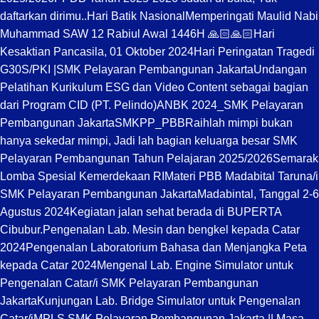
daftarkan dirimu..
Hari Batik Nasional
Memperingati Maulid Nabi
Muhammad SAW 12 Rabiul Awal 1446H 🙏🏻🙏🏻
Hari
Kesaktian Pancasila, 01 Oktober 2024
Hari Peringatan Tragedi
G30S/PKI |SMK Pelayaran Pembangunan Jakarta
Undangan
Pelatihan Kurikulum ESG dan Video Content sebagai bagian
dari Program CID (PT. Pelindo)
ANBK 2024_SMK Pelayaran
Pembangunan Jakarta
SMKPP_PBB
Raihlah mimpi bukan
hanya sekedar mimpi, Jadi lah bagian keluarga besar SMK
Pelayaran Pembangunan Tahun Pelajaran 2025/2026
Semarak
Lomba Spesial Kemerdekaan RI
Materi PBB Madabital Taruna/i
SMK Pelayaran Pembangunan Jakarta
Madabintal, Tanggal 2-6
Agustus 2024
Kegiatan jalan sehat berada di BUPERTA
Cibubur.
Pengenalan Lab. Mesin dan bengkel kepada Catar
2024
Pengenalan Laboratorium Bahasa dan Menjangka Peta
kepada Catar 2024
Mengenal Lab. Engine Simulator untuk
Pengenalan Catar/i SMK Pelayaran Pembangunan
Jakarta
Kunjungan Lab. Bridge Simulator untuk Pengenalan
Catar/i
MPLS SMK Pelayaran Pembangunan Jakarta || Masa