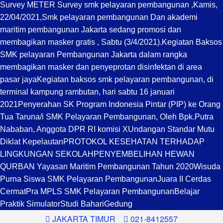
Survey METER Survey smk pelayaran pembangunan ,Kamis,
22/04/2021,
Smk pelayaran pembangunan Dan akademi
maritim pembangunan Jakarta sedang promosi dan
membagikan masker gratis , Sabtu (3/4/2021).
Kegiatan Baksos
SMK pelayaran Pembangunan Jakarta dalam rangka
membagikan masker dan penyeprotan disinfektan di area
pasar jaya
Kegiatan baksos smk pelayaran pembangunan, di
terminal kampung rambutan, hari sabtu 16 januari
2021
Penyerahan SK Program Indonesia Pintar (PIP) ke Orang
Tua Taruna/i SMK Pelayaran Pembangunan, Oleh Bpk.Putra
Nababan, Anggota DPR RI komisi X
Undangan Standar Mutu
Diklat Kepelautan
PROTOKOL KESEHATAN TERHADAP
LINGKUNGAN SEKOLAH
PENYEMBELIHAN HEWAN
QURBAN Yayasan Maritim Pembangunan Tahun 2020
Wisuda
Purna Siswa SMK Pelayaran Pembangunan
Juara II Cerdas
Cermat
Pra MPLS SMK Pelayaran Pembangunan
Belajar
Praktik Simulator
Studi Bahari
Gedung
JAKARTA TIMUR
021-8412557