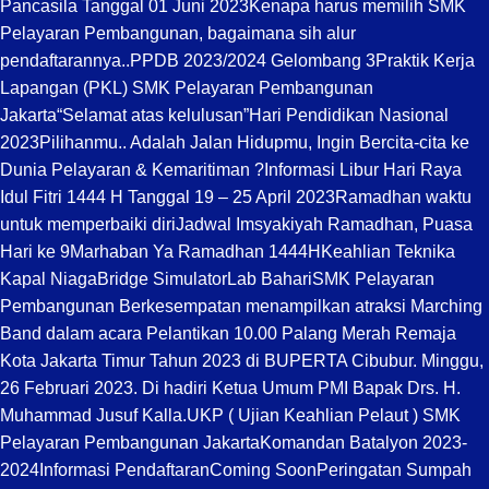
Pancasila Tanggal 01 Juni 2023
Kenapa harus memilih SMK
Pelayaran Pembangunan, bagaimana sih alur
pendaftarannya..
PPDB 2023/2024 Gelombang 3
Praktik Kerja
Lapangan (PKL) SMK Pelayaran Pembangunan
Jakarta
“Selamat atas kelulusan”
Hari Pendidikan Nasional
2023
Pilihanmu.. Adalah Jalan Hidupmu, Ingin Bercita-cita ke
Dunia Pelayaran & Kemaritiman ?
Informasi Libur Hari Raya
Idul Fitri 1444 H Tanggal 19 – 25 April 2023
Ramadhan waktu
untuk memperbaiki diri
Jadwal Imsyakiyah Ramadhan, Puasa
Hari ke 9
Marhaban Ya Ramadhan 1444H
Keahlian Teknika
Kapal Niaga
Bridge Simulator
Lab Bahari
SMK Pelayaran
Pembangunan Berkesempatan menampilkan atraksi Marching
Band dalam acara Pelantikan 10.00 Palang Merah Remaja
Kota Jakarta Timur Tahun 2023 di BUPERTA Cibubur. Minggu,
26 Februari 2023. Di hadiri Ketua Umum PMI Bapak Drs. H.
Muhammad Jusuf Kalla.
UKP ( Ujian Keahlian Pelaut ) SMK
Pelayaran Pembangunan Jakarta
Komandan Batalyon 2023-
2024
Informasi Pendaftaran
Coming Soon
Peringatan Sumpah