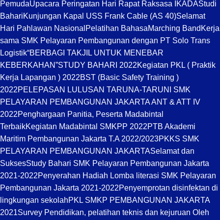
Pemuda
Upacara Peringatan Hari Rapat Raksasa IKADA
Studi
Bahari
Kunjungan Kapal USS Frank Cable (AS 40)
Selamat
Hari Pahlawan Nasional
Pelatihan Bahasa
Marching Band
Kerja
sama SMK Pelayaran Pembangunan dengan PT Solo Trans
Logistik
“BERBAGI TAKJIL UNTUK MENEBAR
KEBERKAHAN”
STUDY BAHARI 2022
Kegiatan PKL ( Praktik
Kerja Lapangan ) 2022
BST (Basic Safety Training )
2022
PELEPASAN LULUSAN TARUNA-TARUNI SMK
PELAYARAN PEMBANGUNAN JAKARTA ANT & ATT IV
2022
Penghargaan Panitia, Peserta Madabintal
Terbaik
Kegiatan Madabintal SMKPP 2022
PTB Akademi
Maritim Pembangunan Jakarta T.A 2022/2023
PKKS SMK
PELAYARAN PEMBANGUNAN JAKARTA
Selamat dan
Sukses
Study Bahari SMK Pelayaran Pembangunan Jakarta
2021-2022
Penyerahan Hadiah Lomba literasi SMK Pelayaran
Pembangunan Jakarta 2021-2022
Penyemprotan disinfektan di
lingkungan sekolah
PKL SMKP PEMBANGUNAN JAKARTA
2021
Survey Pendidikan, pelatihan teknis dan kejuruan Oleh