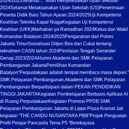
2024/2025
Selamat… Telah menyelesaikan Ujian Sekolah
2024
Selamat Melaksanakan Ujian Sekolah (US)
Penerimaan
Peserta Didik Baru Tahun Ajaran 2024/2025
Uji Kompetensi
Keahlian Teknika Kapal Niaga
Kegiatan Uji Kompetensi
Keahlian (UKK)
Marhaban ya Ramadhan 2024
Ketua dan Wakil
Komandan Batalyon 2024/2025
Pengarahan dari Polres
Jakarta Timur
Sosialisasi Ditjen Bea dan Cukai tentang
rekrutmen CASN tahun 2024
Penilaian Tengah Semester
Genap 2023/2024
Alumni Akademi dan SMK Pelayaran
Pembangunan Jakarta
Pemilihan Komandan
Batalyon
“Perpustakaan adalah tempat membaca masa depan.”
SMK Pelayaran Pembangunan.
Akademi dan SMK Pelayaran
Pembangunan Berpartisipasi dalam PEKAN PENDIDIKAN
TINGGI JAKARTA
Kegiatan Pembelajaran Berbasis Aplikasi AI
di Ruang Perpustakaan
Kegiatan Promosi PPDB SMK
Pelayaran Pembangunan Jakarta di Lippo Plaza Kramat Jati
kegiatan “THE CANDU NUSANTARA PBB”
Projek Penguatan
Profil Pelajar Pancasila Tema P5 “Berekayasa