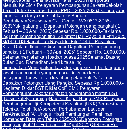
Mengucapkan Selamat Hari Kartini 2025
Transportasi
Menuju Ke SMK Pelayaran Pembangunan Jakarta
Sekolah
Tepat Untuk Generasi Emas PPDB 2025-2026
Jika ada yang
ingin kalian tanyakan silahkan ke Bagian
Pendaftaran/Kesiswaan Call Center : WA 0812-8758-
0033
Yuk, gabung… Dapatkan Potongan uang pangkal ( 1
Febuari – 30 April 2025) Sebesar Rp. 1.000.000,-
Tak lama
lagi hari kemenangan tiba! Selamat Hari Raya Idul Fitri 2025
M/1446 H
Selamat Hari Raya Idul Fitri 1446 H
Pesantren
Kilat: Dalami Ilmu, Perkuat Iman
Dapatkan Potongan uang
pangkal ( 1 Febuari – 30 April 2025) Sebesar Rp. 1.000.000,-
Selamat menjalankan ibadah puasa 2025
Selamat Datang
Bulan Suci Ramadhan. Mari kita saling
memaafkan.
Menciptakan karakter yang kreatif, bertanggung
jawab dan mandiri yang berguna di Dunia kerja
pelayaran..
Jadwal ujian keahlian pelaut
Yuk Daftar dan
Dapatkan Potongan Uang Pangkal Sebesar Rp 1.000.000,-
Kegiatan Diklat BST Diklat CoP SMK Pelayaran
Pembangunan Jakarta
Kegiatan pendalaman materi BST
(Basic Safety Training)
Nautika Kapal Niaga SMK Pelayaran
Pembangunan
Uji Kompetensi Keahlian (UKK)
Permesinan
Teknika, Telah TerApproval Perhubungan Laut dan
TerAkreditasi “A” Unggul.
Hasil Perhitungan Pemilihan
Komandan Batalyon Tahun 2025-2026
Dapatkan Potongan
uang pangkal ( 01 Februari – 30 April 2025) Sebesar Rp.