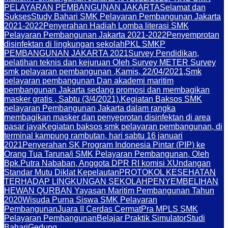
PELAYARAN PEMBANGUNAN JAKARTA
Selamat dan
Sukses
Study Bahari SMK Pelayaran Pembangunan Jakarta
2021-2022
Penyerahan Hadiah Lomba literasi SMK
Pelayaran Pembangunan Jakarta 2021-2022
Penyemprotan
disinfektan di lingkungan sekolah
PKL SMKP
PEMBANGUNAN JAKARTA 2021
Survey Pendidikan,
pelatihan teknis dan kejuruan Oleh Survey METER Survey
smk pelayaran pembangunan ,Kamis, 22/04/2021,
Smk
pelayaran pembangunan Dan akademi maritim
pembangunan Jakarta sedang promosi dan membagikan
masker gratis , Sabtu (3/4/2021).
Kegiatan Baksos SMK
pelayaran Pembangunan Jakarta dalam rangka
membagikan masker dan penyeprotan disinfektan di area
pasar jaya
Kegiatan baksos smk pelayaran pembangunan, di
terminal kampung rambutan, hari sabtu 16 januari
2021
Penyerahan SK Program Indonesia Pintar (PIP) ke
Orang Tua Taruna/i SMK Pelayaran Pembangunan, Oleh
Bpk.Putra Nababan, Anggota DPR RI komisi X
Undangan
Standar Mutu Diklat Kepelautan
PROTOKOL KESEHATAN
TERHADAP LINGKUNGAN SEKOLAH
PENYEMBELIHAN
HEWAN QURBAN Yayasan Maritim Pembangunan Tahun
2020
Wisuda Purna Siswa SMK Pelayaran
Pembangunan
Juara II Cerdas Cermat
Pra MPLS SMK
Pelayaran Pembangunan
Belajar Praktik Simulator
Studi
Bahari
Gedung