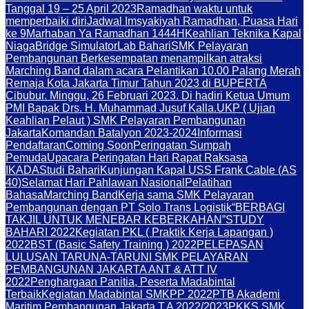
Tanggal 19 – 25 April 2023
Ramadhan waktu untuk
memperbaiki diri
Jadwal Imsyakiyah Ramadhan, Puasa Hari
ke 9
Marhaban Ya Ramadhan 1444H
Keahlian Teknika Kapal
Niaga
Bridge Simulator
Lab Bahari
SMK Pelayaran
Pembangunan Berkesempatan menampilkan atraksi
Marching Band dalam acara Pelantikan 10.00 Palang Merah
Remaja Kota Jakarta Timur Tahun 2023 di BUPERTA
Cibubur. Minggu, 26 Februari 2023. Di hadiri Ketua Umum
PMI Bapak Drs. H. Muhammad Jusuf Kalla.
UKP ( Ujian
Keahlian Pelaut ) SMK Pelayaran Pembangunan
Jakarta
Komandan Batalyon 2023-2024
Informasi
Pendaftaran
Coming Soon
Peringatan Sumpah
Pemuda
Upacara Peringatan Hari Rapat Raksasa
IKADA
Studi Bahari
Kunjungan Kapal USS Frank Cable (AS
40)
Selamat Hari Pahlawan Nasional
Pelatihan
Bahasa
Marching Band
Kerja sama SMK Pelayaran
Pembangunan dengan PT Solo Trans Logistik
“BERBAGI
TAKJIL UNTUK MENEBAR KEBERKAHAN”
STUDY
BAHARI 2022
Kegiatan PKL ( Praktik Kerja Lapangan )
2022
BST (Basic Safety Training ) 2022
PELEPASAN
LULUSAN TARUNA-TARUNI SMK PELAYARAN
PEMBANGUNAN JAKARTA ANT & ATT IV
2022
Penghargaan Panitia, Peserta Madabintal
Terbaik
Kegiatan Madabintal SMKPP 2022
PTB Akademi
Maritim Pembangunan Jakarta T.A 2022/2023
PKKS SMK