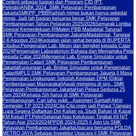
Content sebagai bagian dari Program CID (PT.
Pelindo)
ANBK 2024_SMK Pelayaran Pembangunan
Jakarta
SMKPP_PBB
Raihlah mimpi bukan hanya sekedar
mimpi, Jadi lah bagian keluarga besar SMK Pelayaran
Pembangunan Tahun Pelajaran 2025/2026
Semarak Lomba
Spesial Kemerdekaan RI
Materi PBB Madabital Taruna/i
SMK Pelayaran Pembangunan Jakarta
Madabintal, Tanggal
2-6 Agustus 2024
Kegiatan jalan sehat berada di BUPERTA
Cibubur.
Pengenalan Lab. Mesin dan bengkel kepada Catar
2024
Pengenalan Laboratorium Bahasa dan Menjangka Peta
kepada Catar 2024
Mengenal Lab. Engine Simulator untuk
Pengenalan Catar/i SMK Pelayaran Pembangunan
Jakarta
Kunjungan Lab. Bridge Simulator untuk Pengenalan
Catar/i
MPLS SMK Pelayaran Pembangunan Jakarta || Masa
Pengenalan Lingkungan Sekolah.
Kegiatan DPM (Diklat
Pemberdayaan Masyarakat)
Awali mimpimu di sini.. SMK
Pelayaran Pembangunan Jakarta
Hari Pelaut Sedunia 25
Juni 2024
Kenapa Sih harus di SMK Pelayaran
Pembangunan, Cari tahu yukk…
Asesmen Sumatif Akhir
Semester T.P 2023-2024
Cita-Cita ingin jadi Pelaut ?
Jangan
Lupa Segera Daftarkan Diri Kalian ya..
Studi Bahari di Kapal
KM Kelud PT.Pelni
Selamat Atas Kelulusan Tingkat XII N/T
Tahun Ajar 2023/2024
PPDB 2024-2025 || Join Us SMK
Pelayaran Pembangunan Jakarta
Upacara bersama POLDA
METRO JAYA Sebagai Inspektur Upacara || SMK Pelayaran