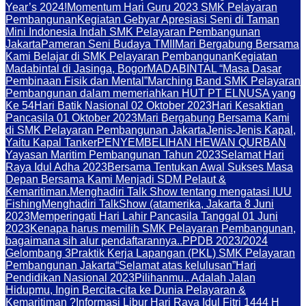
Year’s 2024!
Momentum Hari Guru 2023 SMK Pelayaran
Pembangunan
Kegiatan Gebyar Apresiasi Seni di Taman
Mini Indonesia Indah SMK Pelayaran Pembangunan
Jakarta
Pameran Seni Budaya TMII
Mari Bergabung Bersama
Kami Belajar di SMK Pelayaran Pembangunan
Kegiatan
Madabintal di Jasinga, Bogor
MADABINTAL “Masa Dasar
Pembinaan Fisik dan Mental”
Marching Band SMK Pelayaran
Pembangunan dalam memeriahkan HUT PT ELNUSA yang
Ke 54
Hari Batik Nasional 02 Oktober 2023
Hari Kesaktian
Pancasila 01 Oktober 2023
Mari Bergabung Bersama Kami
di SMK Pelayaran Pembangunan Jakarta
Jenis-Jenis Kapal,
Yaitu Kapal Tanker
PENYEMBELIHAN HEWAN QURBAN
Yayasan Maritim Pembangunan Tahun 2023
Selamat Hari
Raya Idul Adha 2023
Bersama Tentukan Awal Sukses Masa
Depan Bersama Kami Menjadi SDM Pelaut &
Kemaritiman.
Menghadiri Talk Show tentang mengatasi IUU
Fishing
Menghadiri TalkShow (atamerika, Jakarta 8 Juni
2023
Memperingati Hari Lahir Pancasila Tanggal 01 Juni
2023
Kenapa harus memilih SMK Pelayaran Pembangunan,
bagaimana sih alur pendaftarannya..
PPDB 2023/2024
Gelombang 3
Praktik Kerja Lapangan (PKL) SMK Pelayaran
Pembangunan Jakarta
“Selamat atas kelulusan”
Hari
Pendidikan Nasional 2023
Pilihanmu.. Adalah Jalan
Hidupmu, Ingin Bercita-cita ke Dunia Pelayaran &
Kemaritiman ?
Informasi Libur Hari Raya Idul Fitri 1444 H