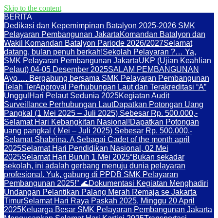
Skip to the content
BERITA
Dedikasi dan Kepemimpinan Batalyon 2025-2026 SMK
Pelayaran Pembangunan Jakarta
Komandan Batalyon dan
Wakil Komandan Batalyon Pariode 2026/2027
Selamat
datang, bulan penuh berkah!
Sekolah Pelayaran ?… Ya,
SMK Pelayaran Pembangunan Jakarta
UKP (Ujian Keahlian
Pelaut) 04-05 Desember 2025
SALAM PEMBANGUNAN
Ayo…. Bergabung bersama SMK Pelayaran Pembangunan
Telah TerApproval Perhubungan Laut dan Terakreditasi “A”
Unggul
Hari Pelaut Sedunia 2025
Kegiatan Audit
Surveillance Perhubungan Laut
Dapatkan Potongan Uang
Pangkal (1 Mei 2025 – Juli 2025) Sebesar Rp. 500.000,-
Selamat Hari Kebangkitan Nasional!
Dapatkan Potongan
uang pangkal ( Mei – Juli 2025) Sebesar Rp. 500.000,-
Selamat Shabrina. A Sebagai Cadet of the month april
2025
Selamat Hari Pendidikan Nasional, 02 Mei
2025
Selamat Hari Buruh 1 Mei 2025
“Bukan sekadar
sekolah, ini adalah gerbang menuju dunia pelayaran
profesional. Yuk, gabung di PPDB SMK Pelayaran
Pembangunan 2025!” 🌊
Dokumentasi Kegiatan Menghadiri
Undangan Pelantikan Palang Merah Remaja se Jakarta
Timur
Selamat Hari Raya Paskah 2025, Minggu 20 April
2025
Keluarga Besar SMK Pelayaran Pembangunan Jakarta