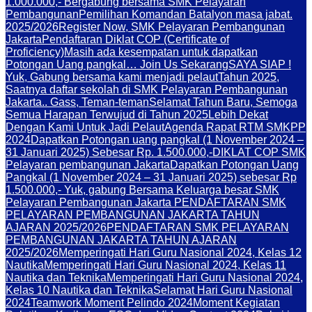
1.000.000,- Bergabung bersama SMK Pelayaran
Pembangunan
Pemilihan Komandan Batalyon masa jabat.
2025/2026
Register Now, SMK Pelayaran Pembangunan
Jakarta
Pendaftaran Diklat COP (Certificate of
Proficiency)
Masih ada kesempatan untuk dapatkan
Potongan Uang pangkal… Join Us Sekarang
SAYA SIAP !
Yuk, Gabung bersama kami menjadi pelaut
Tahun 2025,
Saatnya daftar sekolah di SMK Pelayaran Pembangunan
Jakarta.. Gass, Teman-teman
Selamat Tahun Baru, Semoga
Semua Harapan Terwujud di Tahun 2025
Lebih Dekat
Dengan Kami Untuk Jadi Pelaut
Agenda Rapat RTM SMKPP
2024
Dapatkan Potongan uang pangkal (1 November 2024 –
31 Januari 2025) Sebesar Rp. 1.500.000,-
DIKLAT COP SMK
Pelayaran pembangunan Jakarta
Dapatkan Potongan Uang
Pangkal (1 November 2024 – 31 Januari 2025) sebesar Rp
1.500.000,- Yuk, gabung Bersama Keluarga besar SMK
Pelayaran Pembangunan Jakarta PENDAFTARAN SMK
PELAYARAN PEMBANGUNAN JAKARTA TAHUN
AJARAN 2025/2026
PENDAFTARAN SMK PELAYARAN
PEMBANGUNAN JAKARTA TAHUN AJARAN
2025/2026
Memperingati Hari Guru Nasional 2024, Kelas 12
Nautika
Memperingati Hari Guru Nasional 2024, Kelas 11
Nautika dan Teknika
Memperingati Hari Guru Nasional 2024,
Kelas 10 Nautika dan Teknika
Selamat Hari Guru Nasional
2024
Teamwork Moment Pelindo 2024
Moment Kegiatan