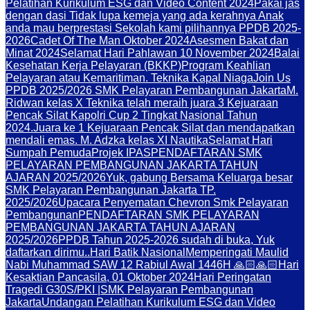
Pelatihan Kurikulum ESG dan Video Content 2024
Pakai jas
dengan dasi Tidak lupa kemeja yang ada kerahnya Anak
anda mau berprestasi Sekolah kami pilihannya PPDB 2025-
2026
Cadet Of The Man Oktober 2024
Asesmen Bakat dan
Minat 2024
Selamat Hari Pahlawan 10 November 2024
Balai
Kesehatan Kerja Pelayaran (BKKP)
Program Keahlian
Pelayaran atau Kemaritiman. Teknika Kapal Niaga
Join Us
PPDB 2025/2026 SMK Pelayaran Pembangunan Jakarta
M.
Ridwan kelas X Teknika telah meraih juara 3 Kejuaraan
Pencak Silat Kapolri Cup 2 Tingkat Nasional Tahun
2024.
Juara ke 1 Kejuaraan Pencak Silat dan mendapatkan
mendali emas. M. Adzka kelas XI Nautika
Selamat Hari
Sumpah Pemuda
Projek IPAS
PENDAFTARAN SMK
PELAYARAN PEMBANGUNAN JAKARTA TAHUN
AJARAN 2025/2026
Yuk, gabung Bersama Keluarga besar
SMK Pelayaran Pembangunan Jakarta TP.
2025/2026
Upacara Penyematan Chevron Smk Pelayaran
Pembangunan
PENDAFTARAN SMK PELAYARAN
PEMBANGUNAN JAKARTA TAHUN AJARAN
2025/2026
PPDB Tahun 2025-2026 sudah di buka, Yuk
daftarkan dirimu..
Hari Batik Nasional
Memperingati Maulid
Nabi Muhammad SAW 12 Rabiul Awal 1446H 🙏🏻🙏🏻
Hari
Kesaktian Pancasila, 01 Oktober 2024
Hari Peringatan
Tragedi G30S/PKI |SMK Pelayaran Pembangunan
Jakarta
Undangan Pelatihan Kurikulum ESG dan Video