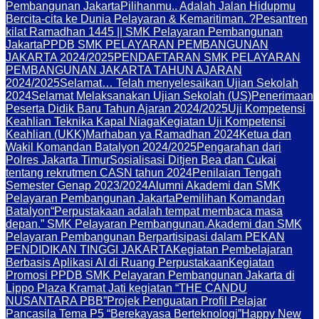
Pembangunan Jakarta
Pilihanmu.. Adalah Jalan Hidupmu
Bercita-cita ke Dunia Pelayaran & Kemaritiman. ?
Pesantren
kilat Ramadhan 1445 || SMK Pelayaran Pembangunan
Jakarta
PPDB SMK PELAYARAN PEMBANGUNAN
JAKARTA 2024/2025
PENDAFTARAN SMK PELAYARAN
PEMBANGUNAN JAKARTA TAHUN AJARAN
2024/2025
Selamat… Telah menyelesaikan Ujian Sekolah
2024
Selamat Melaksanakan Ujian Sekolah (US)
Penerimaan
Peserta Didik Baru Tahun Ajaran 2024/2025
Uji Kompetensi
Keahlian Teknika Kapal Niaga
Kegiatan Uji Kompetensi
Keahlian (UKK)
Marhaban ya Ramadhan 2024
Ketua dan
Wakil Komandan Batalyon 2024/2025
Pengarahan dari
Polres Jakarta Timur
Sosialisasi Ditjen Bea dan Cukai
tentang rekrutmen CASN tahun 2024
Penilaian Tengah
Semester Genap 2023/2024
Alumni Akademi dan SMK
Pelayaran Pembangunan Jakarta
Pemilihan Komandan
Batalyon
“Perpustakaan adalah tempat membaca masa
depan.” SMK Pelayaran Pembangunan.
Akademi dan SMK
Pelayaran Pembangunan Berpartisipasi dalam PEKAN
PENDIDIKAN TINGGI JAKARTA
Kegiatan Pembelajaran
Berbasis Aplikasi AI di Ruang Perpustakaan
Kegiatan
Promosi PPDB SMK Pelayaran Pembangunan Jakarta di
Lippo Plaza Kramat Jati kegiatan “THE CANDU
NUSANTARA PBB”
Projek Penguatan Profil Pelajar
Pancasila Tema P5 “Berekayasa Berteknologi”
Happy New