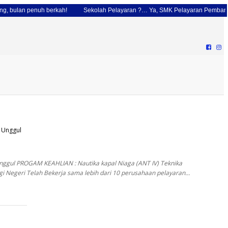
g, bulan penuh berkah!
Sekolah Pelayaran ?… Ya, SMK Pelayaran Pembang
 Unggul
ul PROGAM KEAHLIAN : Nautika kapal Niaga (ANT IV) Teknika
ggi Negeri Telah Bekerja sama lebih dari 10 perusahaan pelayaran…