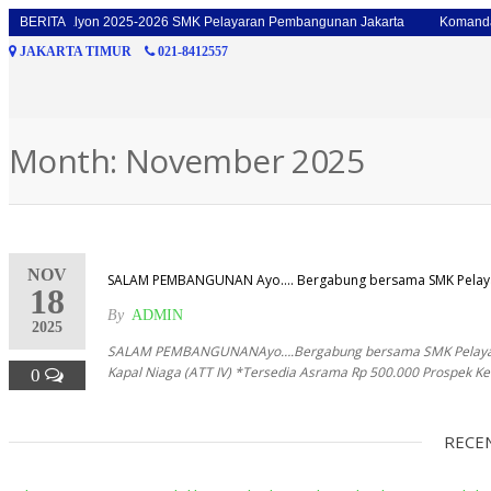
pinan Batalyon 2025-2026 SMK Pelayaran Pembangunan Jakarta
BERITA
Komandan
JAKARTA TIMUR
021-8412557
Month: November 2025
NOV
SALAM PEMBANGUNAN Ayo…. Bergabung bersama SMK Pelayara
18
By
ADMIN
2025
SALAM PEMBANGUNANAyo….Bergabung bersama SMK Pelayaran P
Kapal Niaga (ATT IV) *Tersedia Asrama Rp 500.000 Prospek Ker
0
RECE