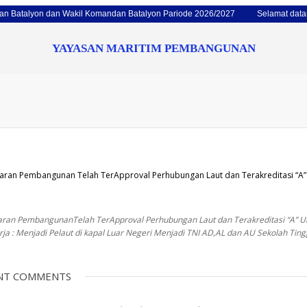
 Batalyon dan Wakil Komandan Batalyon Pariode 2026/2027
Selamat datan
YAYASAN MARITIM PEMBANGUNAN
n Pembangunan Telah TerApproval Perhubungan Laut dan Terakreditasi “A”
embangunanTelah TerApproval Perhubungan Laut dan Terakreditasi “A” Ungg
ja : Menjadi Pelaut di kapal Luar Negeri Menjadi TNI AD,AL dan AU Sekolah Tin
NT COMMENTS