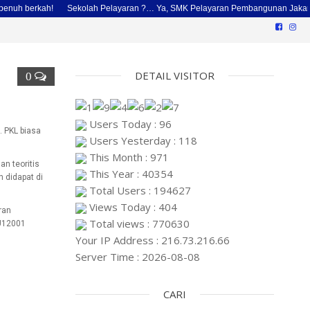
 berkah!
Sekolah Pelayaran ?… Ya, SMK Pelayaran Pembangunan Jakarta
DETAIL VISITOR
0
Users Today : 96
. PKL biasa
Users Yesterday : 118
This Month : 971
an teoritis
This Year : 40354
 didapat di
Total Users : 194627
Views Today : 404
ran
Total views : 770630
1U12001
Your IP Address : 216.73.216.66
Server Time : 2026-08-08
CARI