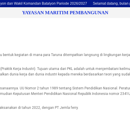
an Wakil Komandan Batalyon Pariode 2026/2027
Selamat datang, bulan penuh
YAYASAN MARITIM PEMBANGUNAN
tu bentuk kegiatan di mana para Taruna ditempatkan langsung di lingkungan kerja
Praktik Kerja Industri). Tujuan utama dari PKL adalah untuk menjembatani keilmu
lkan dunia kerja dan dunia industri kepada mereka berdasarkan teori yang sudah
ksanaannya. UU Nomor 2 tahun 1989 tentang Sistem Pendidikan Nasional. Peratu
emudian Keputusan Menteri Pendidikan Nasional Republik Indonesia nomor 234
laksanakan di tahun 2022, dengan PT Jemla ferry.