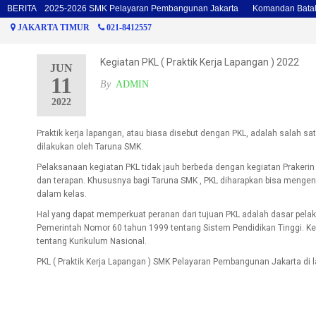
alyon 2025-2026 SMK Pelayaran Pembangunan Jakarta
BERITA
Komandan Batalyon d
JAKARTA TIMUR
021-8412557
Kegiatan PKL ( Praktik Kerja Lapangan ) 2022
JUN
11
By
ADMIN
2022
Praktik kerja lapangan, atau biasa disebut dengan PKL, adalah salah sa
dilakukan oleh Taruna SMK.
Pelaksanaan kegiatan PKL tidak jauh berbeda dengan kegiatan Prakerin (
dan terapan. Khususnya bagi Taruna SMK , PKL diharapkan bisa mengena
dalam kelas.
Hal yang dapat memperkuat peranan dari tujuan PKL adalah dasar pela
Pemerintah Nomor 60 tahun 1999 tentang Sistem Pendidikan Tinggi. K
tentang Kurikulum Nasional.
PKL ( Praktik Kerja Lapangan ) SMK Pelayaran Pembangunan Jakarta di 