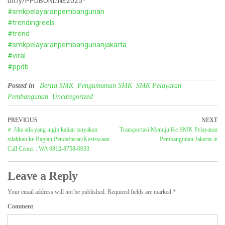
bit.ly/PPDBONLINE2025*
#smkpelayaranpembangunan
#trendingreels
#trend
#smkpelayaranpembangunanjakarta
#viral
#ppdb
Posted in
Berita SMK
Pengumuman SMK
SMK Pelayaran
Pembangunan
Uncategorized
PREVIOUS
NEXT
Jika ada yang ingin kalian tanyakan
Transportasi Menuju Ke SMK Pelayaran
silahkan ke Bagian Pendaftaran/Kesiswaan
Pembangunan Jakarta
Call Center : WA 0812-8758-0033
Leave a Reply
Your email address will not be published.
Required fields are marked
*
Comment