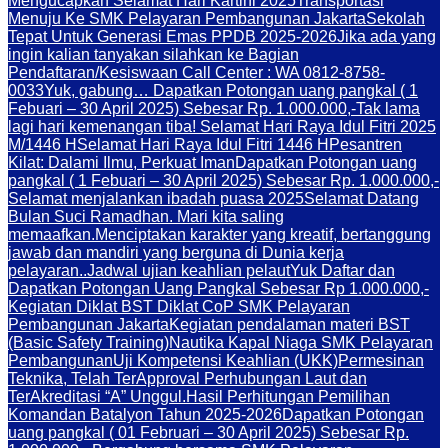
Mengucapkan Selamat Hari Kartini 2025
Transportasi
Menuju Ke SMK Pelayaran Pembangunan Jakarta
Sekolah
Tepat Untuk Generasi Emas PPDB 2025-2026
Jika ada yang
ingin kalian tanyakan silahkan ke Bagian
Pendaftaran/Kesiswaan Call Center : WA 0812-8758-
0033
Yuk, gabung… Dapatkan Potongan uang pangkal ( 1
Febuari – 30 April 2025) Sebesar Rp. 1.000.000,-
Tak lama
lagi hari kemenangan tiba! Selamat Hari Raya Idul Fitri 2025
M/1446 H
Selamat Hari Raya Idul Fitri 1446 H
Pesantren
Kilat: Dalami Ilmu, Perkuat Iman
Dapatkan Potongan uang
pangkal ( 1 Febuari – 30 April 2025) Sebesar Rp. 1.000.000,-
Selamat menjalankan ibadah puasa 2025
Selamat Datang
Bulan Suci Ramadhan. Mari kita saling
memaafkan.
Menciptakan karakter yang kreatif, bertanggung
jawab dan mandiri yang berguna di Dunia kerja
pelayaran..
Jadwal ujian keahlian pelaut
Yuk Daftar dan
Dapatkan Potongan Uang Pangkal Sebesar Rp 1.000.000,-
Kegiatan Diklat BST Diklat CoP SMK Pelayaran
Pembangunan Jakarta
Kegiatan pendalaman materi BST
(Basic Safety Training)
Nautika Kapal Niaga SMK Pelayaran
Pembangunan
Uji Kompetensi Keahlian (UKK)
Permesinan
Teknika, Telah TerApproval Perhubungan Laut dan
TerAkreditasi “A” Unggul.
Hasil Perhitungan Pemilihan
Komandan Batalyon Tahun 2025-2026
Dapatkan Potongan
uang pangkal ( 01 Februari – 30 April 2025) Sebesar Rp.