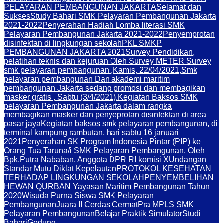
PELAYARAN PEMBANGUNAN JAKARTA
Selamat dan
Sukses
Study Bahari SMK Pelayaran Pembangunan Jakarta
2021-2022
Penyerahan Hadiah Lomba literasi SMK
Pelayaran Pembangunan Jakarta 2021-2022
Penyemprotan
disinfektan di lingkungan sekolah
PKL SMKP
PEMBANGUNAN JAKARTA 2021
Survey Pendidikan,
pelatihan teknis dan kejuruan Oleh Survey METER Survey
smk pelayaran pembangunan ,Kamis, 22/04/2021,
Smk
pelayaran pembangunan Dan akademi maritim
pembangunan Jakarta sedang promosi dan membagikan
masker gratis , Sabtu (3/4/2021).
Kegiatan Baksos SMK
pelayaran Pembangunan Jakarta dalam rangka
membagikan masker dan penyeprotan disinfektan di area
pasar jaya
Kegiatan baksos smk pelayaran pembangunan, di
terminal kampung rambutan, hari sabtu 16 januari
2021
Penyerahan SK Program Indonesia Pintar (PIP) ke
Orang Tua Taruna/i SMK Pelayaran Pembangunan, Oleh
Bpk.Putra Nababan, Anggota DPR RI komisi X
Undangan
Standar Mutu Diklat Kepelautan
PROTOKOL KESEHATAN
TERHADAP LINGKUNGAN SEKOLAH
PENYEMBELIHAN
HEWAN QURBAN Yayasan Maritim Pembangunan Tahun
2020
Wisuda Purna Siswa SMK Pelayaran
Pembangunan
Juara II Cerdas Cermat
Pra MPLS SMK
Pelayaran Pembangunan
Belajar Praktik Simulator
Studi
Bahari
Gedung