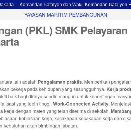
ta
Komandan Batalyon dan Wakil Komandan Batalyon Pario
YAYASAN MARITIM PEMBANGUNAN
angan (PKL) SMK Pelayaran
arta
antara lain adalah
Pengalaman praktis
. Memberikan pengala
a akan bekerja pada kehidupan yang sesungguhnya.
Kerja produ
tif baik bagi dirinya sendiri maupun untuk kepentingan masyar
lisasi yang lebih tinggi.
Work-Connected Activity
. Menjelas
 kerja dengan materi yang telah diterima di sekolah.
Memban
biasaan-kebiasaan kerja, kecakapan-kecakapan kerja dan sik
an-kebutuhan akan bimbingan jabatan.