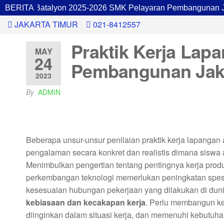
inan Batalyon 2025-2026 SMK Pelayaran Pembangunan Jakar
BERITA
JAKARTA TIMUR
021-8412557
Praktik Kerja Lap
MAY
24
Pembangunan Jak
2023
By
ADMIN
Beberapa unsur-unsur penilaian praktik kerja lapangan 
pengalaman secara konkret dan realistis dimana sisw
Menimbulkan pengertian tentang pentingnya kerja produk
perkembangan teknologi memerlukan peningkatan spesia
kesesuaian hubungan pekerjaan yang dilakukan di dunia
kebiasaan dan kecakapan kerja
. Perlu membangun ke
diinginkan dalam situasi kerja, dan memenuhi kebutuh