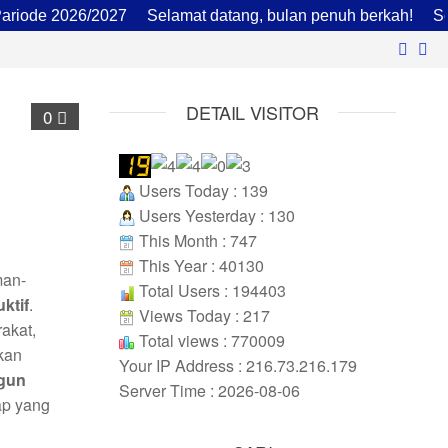
de 2026/2027
Selamat datang, bulan penuh berkah!
Sekol
DETAIL VISITOR
0
Users Today : 139
Users Yesterday : 130
This Month : 747
This Year : 40130
man-
Total Users : 194403
ktif
.
Views Today : 217
akat,
Total views : 770009
kan
Your IP Address : 216.73.216.179
gun
Server Time : 2026-08-06
ap yang