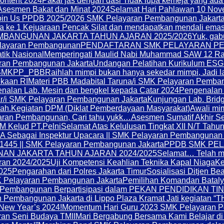
ontent 2024
Pakai jas dengan dasi Tidak lupa kemeja yang ad
Asesmen Bakat dan Minat 2024
Selamat Hari Pahlawan 10 Nov
oin Us PPDB 2025/2026 SMK Pelayaran Pembangunan Jakart
a ke 1 Kejuaraan Pencak Silat dan mendapatkan mendali emas.
BANGUNAN JAKARTA TAHUN AJARAN 2025/2026
Yuk, ga
layaran Pembangunan
PENDAFTARAN SMK PELAYARAN PE
atik Nasional
Memperingati Maulid Nabi Muhammad SAW 12 Rab
aran Pembangunan Jakarta
Undangan Pelatihan Kurikulum ESG 
SMKPP_PBB
Raihlah mimpi bukan hanya sekedar mimpi, Jadi
kaan RI
Materi PBB Madabital Taruna/i SMK Pelayaran Pemba
nalan Lab. Mesin dan bengkel kepada Catar 2024
Pengenalan 
ar/i SMK Pelayaran Pembangunan Jakarta
Kunjungan Lab. Bridg
ah.
Kegiatan DPM (Diklat Pemberdayaan Masyarakat)
Awali mi
aran Pembangunan, Cari tahu yukk…
Asesmen Sumatif Akhir S
KM Kelud PT.Pelni
Selamat Atas Kelulusan Tingkat XII N/T Tahu
Sebagai Inspektur Upacara || SMK Pelayaran Pembangunan 
 1445 || SMK Pelayaran Pembangunan Jakarta
PPDB SMK PE
N JAKARTA TAHUN AJARAN 2024/2025
Selamat… Telah m
aran 2024/2025
Uji Kompetensi Keahlian Teknika Kapal Niaga
Ke
025
Pengarahan dari Polres Jakarta Timur
Sosialisasi Ditjen B
 Pelayaran Pembangunan Jakarta
Pemilihan Komandan Batal
 Pembangunan Berpartisipasi dalam PEKAN PENDIDIKAN T
 Pembangunan Jakarta di Lippo Plaza Kramat Jati kegiat
New Year’s 2024!
Momentum Hari Guru 2023 SMK Pelayaran 
an Seni Budaya TMII
Mari Bergabung Bersama Kami Belajar 