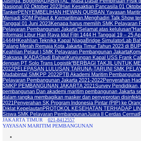
Jasinga, Bogor
MADABINTAL “Masa Dasar Pembinaan Fisik d
Nasional 02 Oktober 2023
Hari Kesaktian Pancasila 01 Oktob
Tanker
PENYEMBELIHAN HEWAN QURBAN Yayasan Maritim
Menjadi SDM Pelaut & Kemaritiman.
Menghadiri Talk Show te
Tanggal 01 Juni 2023
Kenapa harus memilih SMK Pelayaran P
Pelayaran Pembangunan Jakarta
“Selamat atas kelulusan”
Har
Informasi Libur Hari Raya Idul Fitri 1444 H Tanggal 19 – 25 Ap
1444H
Keahlian Teknika Kapal Niaga
Bridge Simulator
Lab Bah
Palang Merah Remaja Kota Jakarta Timur Tahun 2023 di BUP
Keahlian Pelaut ) SMK Pelayaran Pembangunan Jakarta
Koma
Raksasa IKADA
Studi Bahari
Kunjungan Kapal USS Frank Cab
dengan PT Solo Trans Logistik
“BERBAGI TAKJIL UNTUK 
2022
PELEPASAN LULUSAN TARUNA-TARUNI SMK PELAY
Madabintal SMKPP 2022
PTB Akademi Maritim Pembangunan 
Pelayaran Pembangunan Jakarta 2021-2022
Penyerahan Hadi
SMKP PEMBANGUNAN JAKARTA 2021
Survey Pendidikan,
pembangunan Dan akademi maritim pembangunan Jakarta seda
dalam rangka membagikan masker dan penyeprotan disinfekta
2021
Penyerahan SK Program Indonesia Pintar (PIP) ke Ora
Diklat Kepelautan
PROTOKOL KESEHATAN TERHADAP LI
Siswa SMK Pelayaran Pembangunan
Juara II Cerdas Cermat
JAKARTA TIMUR
021-8412557
YAYASAN MARITIM PEMBANGUNAN