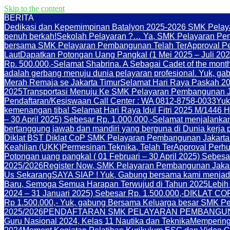
Skip to the content
BERITA
Dedikasi dan Kepemimpinan Batalyon 2025-2026 SMK Pelay
penuh berkah!
Sekolah Pelayaran ?… Ya, SMK Pelayaran Pe
bersama SMK Pelayaran Pembangunan Telah TerApproval Per
Laut
Dapatkan Potongan Uang Pangkal (1 Mei 2025 – Juli 202
Rp. 500.000,-
Selamat Shabrina. A Sebagai Cadet of the month
adalah gerbang menuju dunia pelayaran profesional. Yuk, 
Merah Remaja se Jakarta Timur
Selamat Hari Raya Paskah 20
2025
Transportasi Menuju Ke SMK Pelayaran Pembangunan J
Pendaftaran/Kesiswaan Call Center : WA 0812-8758-0033
Yuk
kemenangan tiba! Selamat Hari Raya Idul Fitri 2025 M/1446 H
– 30 April 2025) Sebesar Rp. 1.000.000,-
Selamat menjalanka
bertanggung jawab dan mandiri yang berguna di Dunia kerja p
Diklat BST Diklat CoP SMK Pelayaran Pembangunan Jakarta
Keahlian (UKK)
Permesinan Teknika, Telah TerApproval Perhu
Potongan uang pangkal ( 01 Februari – 30 April 2025) Seb
2025/2026
Register Now, SMK Pelayaran Pembangunan Jaka
Us Sekarang
SAYA SIAP ! Yuk, Gabung bersama kami menjadi
Baru, Semoga Semua Harapan Terwujud di Tahun 2025
Lebih
2024 – 31 Januari 2025) Sebesar Rp. 1.500.000,-
DIKLAT COP
Rp 1.500.000,- Yuk, gabung Bersama Keluarga besar
2025/2026
PENDAFTARAN SMK PELAYARAN PEMBANGUNA
Guru Nasional 2024, Kelas 11 Nautika dan Teknika
Memperinga