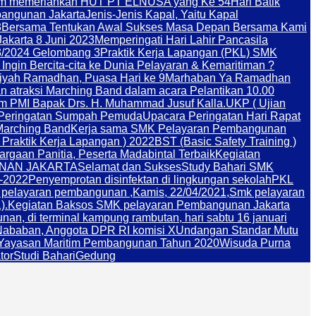
am memeriahkan HUT PT ELNUSA yang Ke 54
Hari Batik
angunan Jakarta
Jenis-Jenis Kapal, Yaitu Kapal
3
Bersama Tentukan Awal Sukses Masa Depan Bersama Kami
akarta 8 Juni 2023
Memperingati Hari Lahir Pancasila
/2024 Gelombang 3
Praktik Kerja Lapangan (PKL) SMK
Ingin Bercita-cita ke Dunia Pelayaran & Kemaritiman ?
iyah Ramadhan, Puasa Hari ke 9
Marhaban Ya Ramadhan
traksi Marching Band dalam acara Pelantikan 10.00
um PMI Bapak Drs. H. Muhammad Jusuf Kalla.
UKP ( Ujian
Peringatan Sumpah Pemuda
Upacara Peringatan Hari Rapat
Marching Band
Kerja sama SMK Pelayaran Pembangunan
 Praktik Kerja Lapangan ) 2022
BST (Basic Safety Training )
rgaan Panitia, Peserta Madabintal Terbaik
Kegiatan
NAN JAKARTA
Selamat dan Sukses
Study Bahari SMK
-2022
Penyemprotan disinfektan di lingkungan sekolah
PKL
k pelayaran pembangunan ,Kamis, 22/04/2021,
Smk pelayaran
).
Kegiatan Baksos SMK pelayaran Pembangunan Jakarta
n, di terminal kampung rambutan, hari sabtu 16 januari
Nababan, Anggota DPR RI komisi X
Undangan Standar Mutu
san Maritim Pembangunan Tahun 2020
Wisuda Purna
tor
Studi Bahari
Gedung