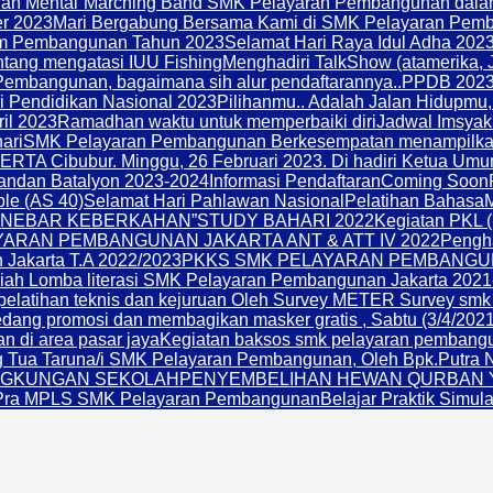
an Mental”
Marching Band SMK Pelayaran Pembangunan dal
er 2023
Mari Bergabung Bersama Kami di SMK Pelayaran Pemb
 Pembangunan Tahun 2023
Selamat Hari Raya Idul Adha 202
ntang mengatasi IUU Fishing
Menghadiri TalkShow (atamerika, J
embangunan, bagaimana sih alur pendaftarannya..
PPDB 2023
i Pendidikan Nasional 2023
Pilihanmu.. Adalah Jalan Hidupmu, 
ril 2023
Ramadhan waktu untuk memperbaiki diri
Jadwal Imsyak
ari
SMK Pelayaran Pembangunan Berkesempatan menampilkan a
ERTA Cibubur. Minggu, 26 Februari 2023. Di hadiri Ketua Um
ndan Batalyon 2023-2024
Informasi Pendaftaran
Coming Soon
le (AS 40)
Selamat Hari Pahlawan Nasional
Pelatihan Bahasa
MENEBAR KEBERKAHAN”
STUDY BAHARI 2022
Kegiatan PKL (
ARAN PEMBANGUNAN JAKARTA ANT & ATT IV 2022
Pengha
Jakarta T.A 2022/2023
PKKS SMK PELAYARAN PEMBANGU
ah Lomba literasi SMK Pelayaran Pembangunan Jakarta 2021
 pelatihan teknis dan kejuruan Oleh Survey METER Survey sm
ng promosi dan membagikan masker gratis , Sabtu (3/4/2021
n di area pasar jaya
Kegiatan baksos smk pelayaran pembanguna
ng Tua Taruna/i SMK Pelayaran Pembangunan, Oleh Bpk.Putra 
NGKUNGAN SEKOLAH
PENYEMBELIHAN HEWAN QURBAN Yaya
Pra MPLS SMK Pelayaran Pembangunan
Belajar Praktik Simula