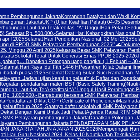
aran Pembangunan Jakarta
Komandan Batalyon dan Wakil Kom
mbangunan Jakarta
UKP (Ujian Keahlian Pelaut) 04-05 Desemb
hubungan Laut dan Terakreditasi “A” Unggul
Hari Pelaut Sedu
5) Sebesar Rp. 500.000,-
Selamat Hari Kebangkitan Nasional!
D
 april 2025
Selamat Hari Pendidikan Nasional, 02 Mei 2025
Sel
gabung di PPDB SMK Pelayaran Pembangunan 2025!” 🌊
Dokumen
25, Minggu 20 April 2025
Keluarga Besar SMK Pelayaran Pemb
akarta
Sekolah Tepat Untuk Generasi Emas PPDB 2025-2026
J
, gabung… Dapatkan Potongan uang pangkal ( 1 Febuari – 30 A
Selamat Hari Raya Idul Fitri 1446 H
Pesantren Kilat: Dalami Ilm
n ibadah puasa 2025
Selamat Datang Bulan Suci Ramadhan. Mar
elayaran..
Jadwal ujian keahlian pelaut
Yuk Daftar dan Dapatka
Kegiatan pendalaman materi BST (Basic Safety Training)
Nauti
bungan Laut dan TerAkreditasi “A” Unggul.
Hasil Perhitungan 
esar Rp. 1.000.000,- Bergabung bersama SMK Pelayaran Pemba
rta
Pendaftaran Diklat COP (Certificate of Proficiency)
Masih ada
 pelaut
Tahun 2025, Saatnya daftar sekolah di SMK Pelayara
 Dekat Dengan Kami Untuk Jadi Pelaut
Agenda Rapat RTM SM
 SMK Pelayaran pembangunan Jakarta
Dapatkan Potongan Ua
 SMK Pelayaran Pembangunan Jakarta PENDAFTARAN SMK
N JAKARTA TAHUN AJARAN 2025/2026
Memperingati Hari
ti Hari Guru Nasional 2024, Kelas 10 Nautika dan Teknika
Sel