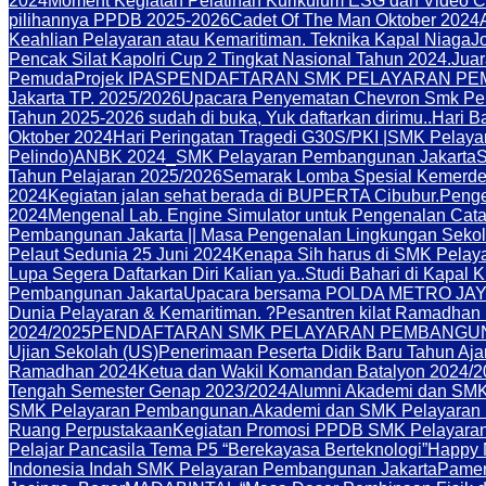
2024
Moment Kegiatan Pelatihan Kurikulum ESG dan Video C
pilihannya PPDB 2025-2026
Cadet Of The Man Oktober 2024
Keahlian Pelayaran atau Kemaritiman. Teknika Kapal Niaga
J
Pencak Silat Kapolri Cup 2 Tingkat Nasional Tahun 2024.
Juar
Pemuda
Projek IPAS
PENDAFTARAN SMK PELAYARAN PEM
Jakarta TP. 2025/2026
Upacara Penyematan Chevron Smk Pe
Tahun 2025-2026 sudah di buka, Yuk daftarkan dirimu..
Hari B
Oktober 2024
Hari Peringatan Tragedi G30S/PKI |SMK Pelay
Pelindo)
ANBK 2024_SMK Pelayaran Pembangunan Jakarta
Tahun Pelajaran 2025/2026
Semarak Lomba Spesial Kemerde
2024
Kegiatan jalan sehat berada di BUPERTA Cibubur.
Penge
2024
Mengenal Lab. Engine Simulator untuk Pengenalan Cat
Pembangunan Jakarta || Masa Pengenalan Lingkungan Sekol
Pelaut Sedunia 25 Juni 2024
Kenapa Sih harus di SMK Pelay
Lupa Segera Daftarkan Diri Kalian ya..
Studi Bahari di Kapal 
Pembangunan Jakarta
Upacara bersama POLDA METRO JAYA 
Dunia Pelayaran & Kemaritiman. ?
Pesantren kilat Ramadhan
2024/2025
PENDAFTARAN SMK PELAYARAN PEMBANGUNA
Ujian Sekolah (US)
Penerimaan Peserta Didik Baru Tahun Aj
Ramadhan 2024
Ketua dan Wakil Komandan Batalyon 2024/2
Tengah Semester Genap 2023/2024
Alumni Akademi dan SMK
SMK Pelayaran Pembangunan.
Akademi dan SMK Pelayaran
Ruang Perpustakaan
Kegiatan Promosi PPDB SMK Pelayaran
Pelajar Pancasila Tema P5 “Berekayasa Berteknologi”
Happy 
Indonesia Indah SMK Pelayaran Pembangunan Jakarta
Pamer