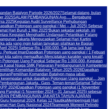
andan Batalyon Pariode 2026/2027
Selamat datang, bulan
er 2025
SALAM PEMBANGUNAN Ayo…. Bergabung
nia 2025
Kegiatan Audit Surveillance Perhubungan
apatkan Potongan uang pangkal ( Mei – Juli 2025) Sebesar
amat Hari Buruh 1 Mei 2025
“Bukan sekadar sekolah, ini
tasi Kegiatan Menghadiri Undangan Pelantikan Palang
angunan Jakarta Mengucapkan Selamat Hari Kartini
ika ada yang ingin kalian tanyakan silahkan ke Bagian
pril 2025) Sebesar Rp. 1.000.000,-
Tak lama lagi hari
u, Perkuat Iman
Dapatkan Potongan uang pangkal ( 1 Febuari
i kita saling memaafkan.
Menciptakan karakter yang kreatif,
n Potongan Uang Pangkal Sebesar Rp 1.000.000,-
Kegiatan
ka Kapal Niaga SMK Pelayaran Pembangunan
Uji Kompetensi
Pemilihan Komandan Batalyon Tahun 2025-2026
Dapatkan
ngunan
Pemilihan Komandan Batalyon masa jabat.
 kesempatan untuk dapatkan Potongan Uang pangkal… Join
n Pembangunan Jakarta.. Gass, Teman-teman
Selamat Tahun
KPP 2024
Dapatkan Potongan uang pangkal (1 November
ng Pangkal (1 November 2024 – 31 Januari 2025) sebesar
 PELAYARAN PEMBANGUNAN JAKARTA TAHUN AJARAN
 Guru Nasional 2024, Kelas 12 Nautika
Memperingati Hari
amat Hari Guru Nasional 2024
Teamwork Moment Pelindo