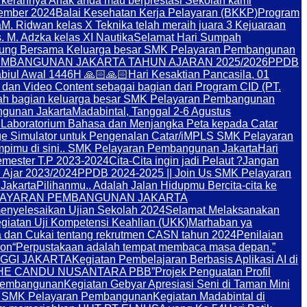
a kerahnya Anak anda mau berprestasi Sekolah kami
ember 2024
Balai Kesehatan Kerja Pelayaran (BKKP)
Program
a
M. Ridwan kelas X Teknika telah meraih juara 3 Kejuaraan
 M. Adzka kelas XI Nautika
Selamat Hari Sumpah
bung Bersama Keluarga besar SMK Pelayaran Pembangunan
MBANGUNAN JAKARTA TAHUN AJARAN 2025/2026
PPDB
iul Awal 1446H 🙏🏻🙏🏻
Hari Kesaktian Pancasila, 01
dan Video Content sebagai bagian dari Program CID (PT.
 lah bagian keluarga besar SMK Pelayaran Pembangunan
ngunan Jakarta
Madabintal, Tanggal 2-6 Agustus
Laboratorium Bahasa dan Menjangka Peta kepada Catar
e Simulator untuk Pengenalan Catar/i
MPLS SMK Pelayaran
mpimu di sini.. SMK Pelayaran Pembangunan Jakarta
Hari
emester T.P 2023-2024
Cita-Cita ingin jadi Pelaut ?
Jangan
n Ajar 2023/2024
PPDB 2024-2025 || Join Us SMK Pelayaran
Jakarta
Pilihanmu.. Adalah Jalan Hidupmu Bercita-cita ke
LAYARAN PEMBANGUNAN JAKARTA
enyelesaikan Ujian Sekolah 2024
Selamat Melaksanakan
giatan Uji Kompetensi Keahlian (UKK)
Marhaban ya
ea dan Cukai tentang rekrutmen CASN tahun 2024
Penilaian
yon
“Perpustakaan adalah tempat membaca masa depan.”
INGGI JAKARTA
Kegiatan Pembelajaran Berbasis Aplikasi AI di
an “THE CANDU NUSANTARA PBB”
Projek Penguatan Profil
Pembangunan
Kegiatan Gebyar Apresiasi Seni di Taman Mini
di SMK Pelayaran Pembangunan
Kegiatan Madabintal di