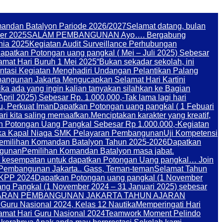
andan Batalyon Pariode 2026/2027
Selamat datang, bulan
er 2025
SALAM PEMBANGUNAN Ayo…. Bergabung
nia 2025
Kegiatan Audit Surveillance Perhubungan
apatkan Potongan uang pangkal ( Mei – Juli 2025) Sebesar
amat Hari Buruh 1 Mei 2025
“Bukan sekadar sekolah, ini
tasi Kegiatan Menghadiri Undangan Pelantikan Palang
angunan Jakarta Mengucapkan Selamat Hari Kartini
ika ada yang ingin kalian tanyakan silahkan ke Bagian
pril 2025) Sebesar Rp. 1.000.000,-
Tak lama lagi hari
u, Perkuat Iman
Dapatkan Potongan uang pangkal ( 1 Febuari
i kita saling memaafkan.
Menciptakan karakter yang kreatif,
n Potongan Uang Pangkal Sebesar Rp 1.000.000,-
Kegiatan
ka Kapal Niaga SMK Pelayaran Pembangunan
Uji Kompetensi
Pemilihan Komandan Batalyon Tahun 2025-2026
Dapatkan
ngunan
Pemilihan Komandan Batalyon masa jabat.
 kesempatan untuk dapatkan Potongan Uang pangkal… Join
n Pembangunan Jakarta.. Gass, Teman-teman
Selamat Tahun
KPP 2024
Dapatkan Potongan uang pangkal (1 November
ng Pangkal (1 November 2024 – 31 Januari 2025) sebesar
 PELAYARAN PEMBANGUNAN JAKARTA TAHUN AJARAN
 Guru Nasional 2024, Kelas 12 Nautika
Memperingati Hari
amat Hari Guru Nasional 2024
Teamwork Moment Pelindo