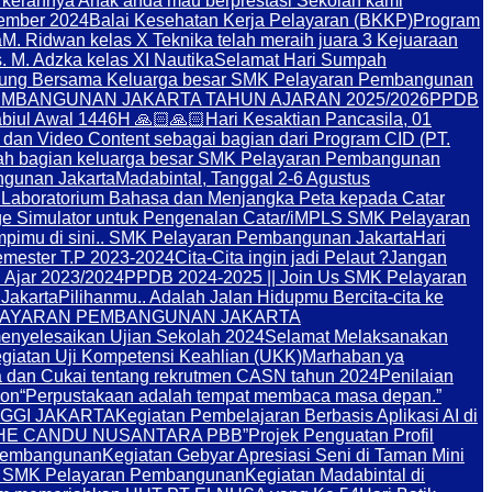
a kerahnya Anak anda mau berprestasi Sekolah kami
ember 2024
Balai Kesehatan Kerja Pelayaran (BKKP)
Program
a
M. Ridwan kelas X Teknika telah meraih juara 3 Kejuaraan
 M. Adzka kelas XI Nautika
Selamat Hari Sumpah
bung Bersama Keluarga besar SMK Pelayaran Pembangunan
MBANGUNAN JAKARTA TAHUN AJARAN 2025/2026
PPDB
iul Awal 1446H 🙏🏻🙏🏻
Hari Kesaktian Pancasila, 01
dan Video Content sebagai bagian dari Program CID (PT.
 lah bagian keluarga besar SMK Pelayaran Pembangunan
ngunan Jakarta
Madabintal, Tanggal 2-6 Agustus
Laboratorium Bahasa dan Menjangka Peta kepada Catar
e Simulator untuk Pengenalan Catar/i
MPLS SMK Pelayaran
mpimu di sini.. SMK Pelayaran Pembangunan Jakarta
Hari
emester T.P 2023-2024
Cita-Cita ingin jadi Pelaut ?
Jangan
n Ajar 2023/2024
PPDB 2024-2025 || Join Us SMK Pelayaran
Jakarta
Pilihanmu.. Adalah Jalan Hidupmu Bercita-cita ke
LAYARAN PEMBANGUNAN JAKARTA
enyelesaikan Ujian Sekolah 2024
Selamat Melaksanakan
giatan Uji Kompetensi Keahlian (UKK)
Marhaban ya
ea dan Cukai tentang rekrutmen CASN tahun 2024
Penilaian
yon
“Perpustakaan adalah tempat membaca masa depan.”
INGGI JAKARTA
Kegiatan Pembelajaran Berbasis Aplikasi AI di
an “THE CANDU NUSANTARA PBB”
Projek Penguatan Profil
Pembangunan
Kegiatan Gebyar Apresiasi Seni di Taman Mini
di SMK Pelayaran Pembangunan
Kegiatan Madabintal di