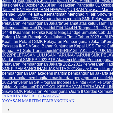
Jasinga, Bogor
MADABINTAL “Masa Dasar Pembinaan Fisik d
Nasional 02 Oktober 2023
Hari Kesaktian Pancasila 01 Oktob
Tanker
PENYEMBELIHAN HEWAN QURBAN Yayasan Maritim
Menjadi SDM Pelaut & Kemaritiman.
Menghadiri Talk Show te
Tanggal 01 Juni 2023
Kenapa harus memilih SMK Pelayaran P
Pelayaran Pembangunan Jakarta
“Selamat atas kelulusan”
Har
Informasi Libur Hari Raya Idul Fitri 1444 H Tanggal 19 – 25 Ap
1444H
Keahlian Teknika Kapal Niaga
Bridge Simulator
Lab Bah
Palang Merah Remaja Kota Jakarta Timur Tahun 2023 di BUP
Keahlian Pelaut ) SMK Pelayaran Pembangunan Jakarta
Koma
Raksasa IKADA
Studi Bahari
Kunjungan Kapal USS Frank Cab
dengan PT Solo Trans Logistik
“BERBAGI TAKJIL UNTUK 
2022
PELEPASAN LULUSAN TARUNA-TARUNI SMK PELAY
Madabintal SMKPP 2022
PTB Akademi Maritim Pembangunan 
Pelayaran Pembangunan Jakarta 2021-2022
Penyerahan Hadi
SMKP PEMBANGUNAN JAKARTA 2021
Survey Pendidikan,
pembangunan Dan akademi maritim pembangunan Jakarta seda
dalam rangka membagikan masker dan penyeprotan disinfekta
2021
Penyerahan SK Program Indonesia Pintar (PIP) ke Ora
Diklat Kepelautan
PROTOKOL KESEHATAN TERHADAP LI
Siswa SMK Pelayaran Pembangunan
Juara II Cerdas Cermat
JAKARTA TIMUR
021-8412557
YAYASAN MARITIM PEMBANGUNAN