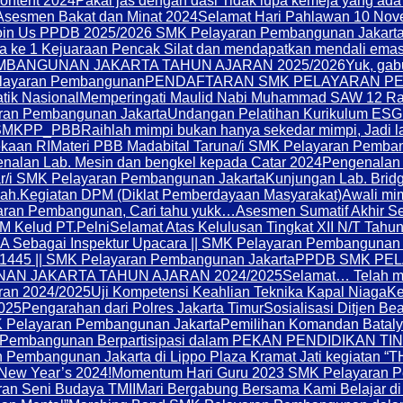
ontent 2024
Pakai jas dengan dasi Tidak lupa kemeja yang ad
Asesmen Bakat dan Minat 2024
Selamat Hari Pahlawan 10 Nov
oin Us PPDB 2025/2026 SMK Pelayaran Pembangunan Jakart
a ke 1 Kejuaraan Pencak Silat dan mendapatkan mendali emas.
BANGUNAN JAKARTA TAHUN AJARAN 2025/2026
Yuk, ga
layaran Pembangunan
PENDAFTARAN SMK PELAYARAN PE
atik Nasional
Memperingati Maulid Nabi Muhammad SAW 12 Rab
aran Pembangunan Jakarta
Undangan Pelatihan Kurikulum ESG 
SMKPP_PBB
Raihlah mimpi bukan hanya sekedar mimpi, Jadi
kaan RI
Materi PBB Madabital Taruna/i SMK Pelayaran Pemba
nalan Lab. Mesin dan bengkel kepada Catar 2024
Pengenalan 
ar/i SMK Pelayaran Pembangunan Jakarta
Kunjungan Lab. Bridg
ah.
Kegiatan DPM (Diklat Pemberdayaan Masyarakat)
Awali mi
aran Pembangunan, Cari tahu yukk…
Asesmen Sumatif Akhir S
KM Kelud PT.Pelni
Selamat Atas Kelulusan Tingkat XII N/T Tahu
Sebagai Inspektur Upacara || SMK Pelayaran Pembangunan 
 1445 || SMK Pelayaran Pembangunan Jakarta
PPDB SMK PE
N JAKARTA TAHUN AJARAN 2024/2025
Selamat… Telah m
aran 2024/2025
Uji Kompetensi Keahlian Teknika Kapal Niaga
Ke
025
Pengarahan dari Polres Jakarta Timur
Sosialisasi Ditjen B
 Pelayaran Pembangunan Jakarta
Pemilihan Komandan Batal
 Pembangunan Berpartisipasi dalam PEKAN PENDIDIKAN T
 Pembangunan Jakarta di Lippo Plaza Kramat Jati kegiat
New Year’s 2024!
Momentum Hari Guru 2023 SMK Pelayaran 
an Seni Budaya TMII
Mari Bergabung Bersama Kami Belajar 