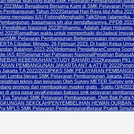
an Mental”
Marching Band SMK Pelayaran Pembangunan dal
er 2023
Mari Bergabung Bersama Kami di SMK Pelayaran Pemb
 Pembangunan Tahun 2023
Selamat Hari Raya Idul Adha 202
ntang mengatasi IUU Fishing
Menghadiri TalkShow (atamerika, J
embangunan, bagaimana sih alur pendaftarannya..
PPDB 2023
i Pendidikan Nasional 2023
Pilihanmu.. Adalah Jalan Hidupmu, 
ril 2023
Ramadhan waktu untuk memperbaiki diri
Jadwal Imsyak
ari
SMK Pelayaran Pembangunan Berkesempatan menampilkan a
ERTA Cibubur. Minggu, 26 Februari 2023. Di hadiri Ketua Um
ndan Batalyon 2023-2024
Informasi Pendaftaran
Coming Soon
le (AS 40)
Selamat Hari Pahlawan Nasional
Pelatihan Bahasa
MENEBAR KEBERKAHAN”
STUDY BAHARI 2022
Kegiatan PKL (
ARAN PEMBANGUNAN JAKARTA ANT & ATT IV 2022
Pengha
Jakarta T.A 2022/2023
PKKS SMK PELAYARAN PEMBANGU
ah Lomba literasi SMK Pelayaran Pembangunan Jakarta 2021
 pelatihan teknis dan kejuruan Oleh Survey METER Survey sm
ng promosi dan membagikan masker gratis , Sabtu (3/4/2021
n di area pasar jaya
Kegiatan baksos smk pelayaran pembanguna
ng Tua Taruna/i SMK Pelayaran Pembangunan, Oleh Bpk.Putra 
NGKUNGAN SEKOLAH
PENYEMBELIHAN HEWAN QURBAN Yaya
Pra MPLS SMK Pelayaran Pembangunan
Belajar Praktik Simula