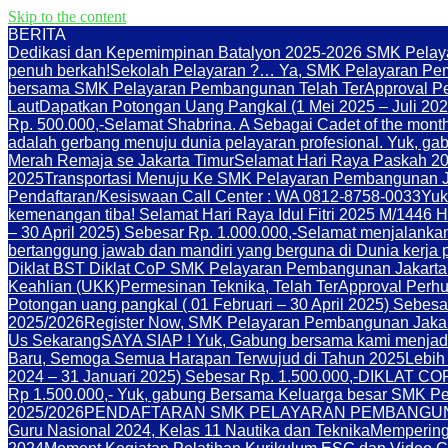
Skip to the content
BERITA
Dedikasi dan Kepemimpinan Batalyon 2025-2026 SMK Pelay
penuh berkah!
Sekolah Pelayaran ?… Ya, SMK Pelayaran Pe
bersama SMK Pelayaran Pembangunan Telah TerApproval Per
Laut
Dapatkan Potongan Uang Pangkal (1 Mei 2025 – Juli 202
Rp. 500.000,-
Selamat Shabrina. A Sebagai Cadet of the month
adalah gerbang menuju dunia pelayaran profesional. Yuk, 
Merah Remaja se Jakarta Timur
Selamat Hari Raya Paskah 20
2025
Transportasi Menuju Ke SMK Pelayaran Pembangunan J
Pendaftaran/Kesiswaan Call Center : WA 0812-8758-0033
Yuk
kemenangan tiba! Selamat Hari Raya Idul Fitri 2025 M/1446 H
– 30 April 2025) Sebesar Rp. 1.000.000,-
Selamat menjalanka
bertanggung jawab dan mandiri yang berguna di Dunia kerja p
Diklat BST Diklat CoP SMK Pelayaran Pembangunan Jakarta
Keahlian (UKK)
Permesinan Teknika, Telah TerApproval Perhu
Potongan uang pangkal ( 01 Februari – 30 April 2025) Seb
2025/2026
Register Now, SMK Pelayaran Pembangunan Jaka
Us Sekarang
SAYA SIAP ! Yuk, Gabung bersama kami menjadi
Baru, Semoga Semua Harapan Terwujud di Tahun 2025
Lebih
2024 – 31 Januari 2025) Sebesar Rp. 1.500.000,-
DIKLAT COP
Rp 1.500.000,- Yuk, gabung Bersama Keluarga besar
2025/2026
PENDAFTARAN SMK PELAYARAN PEMBANGUNA
Guru Nasional 2024, Kelas 11 Nautika dan Teknika
Memperinga