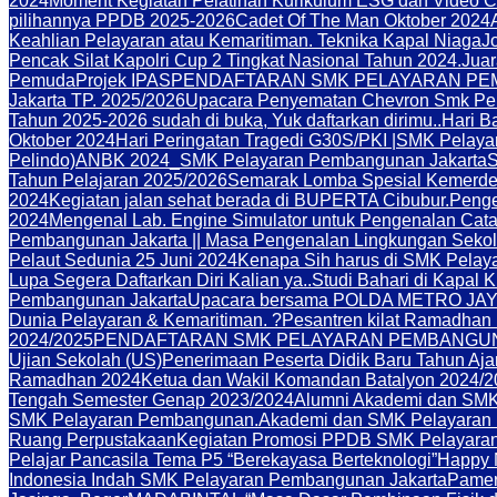
2024
Moment Kegiatan Pelatihan Kurikulum ESG dan Video C
pilihannya PPDB 2025-2026
Cadet Of The Man Oktober 2024
Keahlian Pelayaran atau Kemaritiman. Teknika Kapal Niaga
J
Pencak Silat Kapolri Cup 2 Tingkat Nasional Tahun 2024.
Juar
Pemuda
Projek IPAS
PENDAFTARAN SMK PELAYARAN PEM
Jakarta TP. 2025/2026
Upacara Penyematan Chevron Smk Pe
Tahun 2025-2026 sudah di buka, Yuk daftarkan dirimu..
Hari B
Oktober 2024
Hari Peringatan Tragedi G30S/PKI |SMK Pelay
Pelindo)
ANBK 2024_SMK Pelayaran Pembangunan Jakarta
Tahun Pelajaran 2025/2026
Semarak Lomba Spesial Kemerde
2024
Kegiatan jalan sehat berada di BUPERTA Cibubur.
Penge
2024
Mengenal Lab. Engine Simulator untuk Pengenalan Cat
Pembangunan Jakarta || Masa Pengenalan Lingkungan Sekol
Pelaut Sedunia 25 Juni 2024
Kenapa Sih harus di SMK Pelay
Lupa Segera Daftarkan Diri Kalian ya..
Studi Bahari di Kapal 
Pembangunan Jakarta
Upacara bersama POLDA METRO JAYA 
Dunia Pelayaran & Kemaritiman. ?
Pesantren kilat Ramadhan
2024/2025
PENDAFTARAN SMK PELAYARAN PEMBANGUNA
Ujian Sekolah (US)
Penerimaan Peserta Didik Baru Tahun Aj
Ramadhan 2024
Ketua dan Wakil Komandan Batalyon 2024/2
Tengah Semester Genap 2023/2024
Alumni Akademi dan SMK
SMK Pelayaran Pembangunan.
Akademi dan SMK Pelayaran
Ruang Perpustakaan
Kegiatan Promosi PPDB SMK Pelayaran
Pelajar Pancasila Tema P5 “Berekayasa Berteknologi”
Happy 
Indonesia Indah SMK Pelayaran Pembangunan Jakarta
Pamer