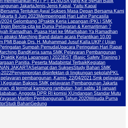
am memeriahkan HUT PT ELNUSA yang Ke 54
Hari Batik
angunan Jakarta
Jenis-Jenis Kapal, Yaitu Kapal
3
Bersama Tentukan Awal Sukses Masa Depan Bersama Kami
akarta 8 Juni 2023
Memperingati Hari Lahir Pancasila
/2024 Gelombang 3
Praktik Kerja Lapangan (PKL) SMK
Ingin Bercita-cita ke Dunia Pelayaran & Kemaritiman ?
iyah Ramadhan, Puasa Hari ke 9
Marhaban Ya Ramadhan
traksi Marching Band dalam acara Pelantikan 10.00
um PMI Bapak Drs. H. Muhammad Jusuf Kalla.
UKP ( Ujian
Peringatan Sumpah Pemuda
Upacara Peringatan Hari Rapat
Marching Band
Kerja sama SMK Pelayaran Pembangunan
 Praktik Kerja Lapangan ) 2022
BST (Basic Safety Training )
rgaan Panitia, Peserta Madabintal Terbaik
Kegiatan
NAN JAKARTA
Selamat dan Sukses
Study Bahari SMK
-2022
Penyemprotan disinfektan di lingkungan sekolah
PKL
k pelayaran pembangunan ,Kamis, 22/04/2021,
Smk pelayaran
).
Kegiatan Baksos SMK pelayaran Pembangunan Jakarta
n, di terminal kampung rambutan, hari sabtu 16 januari
Nababan, Anggota DPR RI komisi X
Undangan Standar Mutu
san Maritim Pembangunan Tahun 2020
Wisuda Purna
tor
Studi Bahari
Gedung