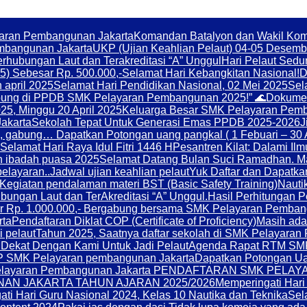
aran Pembangunan Jakarta
Komandan Batalyon dan Wakil Kom
mbangunan Jakarta
UKP (Ujian Keahlian Pelaut) 04-05 Desemb
hubungan Laut dan Terakreditasi “A” Unggul
Hari Pelaut Sedu
5) Sebesar Rp. 500.000,-
Selamat Hari Kebangkitan Nasional!
D
 april 2025
Selamat Hari Pendidikan Nasional, 02 Mei 2025
Sel
gabung di PPDB SMK Pelayaran Pembangunan 2025!” 🌊
Dokumen
25, Minggu 20 April 2025
Keluarga Besar SMK Pelayaran Pemb
akarta
Sekolah Tepat Untuk Generasi Emas PPDB 2025-2026
J
, gabung… Dapatkan Potongan uang pangkal ( 1 Febuari – 30 A
Selamat Hari Raya Idul Fitri 1446 H
Pesantren Kilat: Dalami Ilm
n ibadah puasa 2025
Selamat Datang Bulan Suci Ramadhan. Mar
elayaran..
Jadwal ujian keahlian pelaut
Yuk Daftar dan Dapatka
Kegiatan pendalaman materi BST (Basic Safety Training)
Nauti
bungan Laut dan TerAkreditasi “A” Unggul.
Hasil Perhitungan 
esar Rp. 1.000.000,- Bergabung bersama SMK Pelayaran Pemba
rta
Pendaftaran Diklat COP (Certificate of Proficiency)
Masih ada
 pelaut
Tahun 2025, Saatnya daftar sekolah di SMK Pelayara
 Dekat Dengan Kami Untuk Jadi Pelaut
Agenda Rapat RTM SM
 SMK Pelayaran pembangunan Jakarta
Dapatkan Potongan Ua
 SMK Pelayaran Pembangunan Jakarta PENDAFTARAN SMK
N JAKARTA TAHUN AJARAN 2025/2026
Memperingati Hari
ti Hari Guru Nasional 2024, Kelas 10 Nautika dan Teknika
Sel