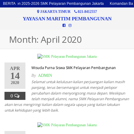
nan Batalyon 2025-2026 SMK Pelayaran Pembangunan Jakarta
BERITA
Komandan Bata
JAKARTA TIMUR
021-8412557
YAYASAN MARITIM PEMBANGUNAN
Month: April 2020
Wisuda Purna Siswa SMK Pelayaran Pembangunan
APR
14
By
ADMIN
Selamat untuk kelulusan kalian perjuangan kalian masih
2020
panjang, terus bersemangat untuk menjadi pelopor
perubahan dalam menyongsong masa depan. Meskipun
0
telah menjadi alumni, nama SMK Pelayaran Pembangunan
akan terus mengiringi kalian dalam segala upaya yang kalian lakukan
untuk kehidupan yang lebih baik.