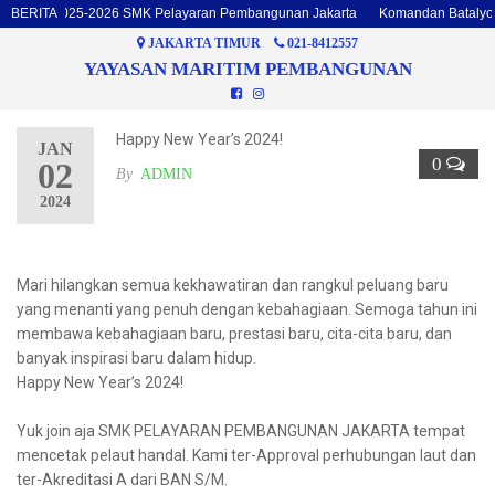
talyon 2025-2026 SMK Pelayaran Pembangunan Jakarta
BERITA
Komandan Batalyon d
JAKARTA TIMUR
021-8412557
YAYASAN MARITIM PEMBANGUNAN
Happy New Year’s 2024!
JAN
0
02
By
ADMIN
2024
Mari hilangkan semua kekhawatiran dan rangkul peluang baru
yang menanti yang penuh dengan kebahagiaan. Semoga tahun ini
membawa kebahagiaan baru, prestasi baru, cita-cita baru, dan
banyak inspirasi baru dalam hidup.
Happy New Year’s 2024!
Yuk join aja SMK PELAYARAN PEMBANGUNAN JAKARTA tempat
mencetak pelaut handal. Kami ter-Approval perhubungan laut dan
ter-Akreditasi A dari BAN S/M.