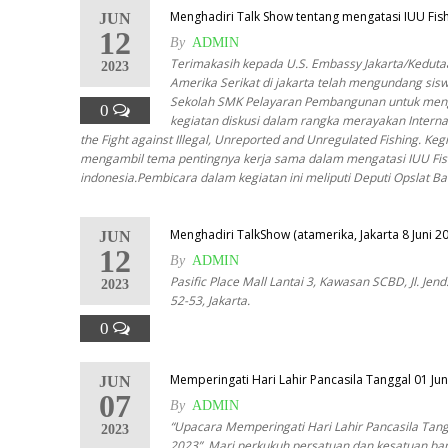
Menghadiri Talk Show tentang mengatasi IUU Fis
JUN
12
By
ADMIN
Terimakasih kepada U.S. Embassy Jakarta/Keduta
2023
Amerika Serikat di jakarta telah mengundang sis
Sekolah SMK Pelayaran Pembangunan untuk meng
0
kegiatan diskusi dalam rangka merayakan Interna
the Fight against Illegal, Unreported and Unregulated Fishing. Kegi
mengambil tema pentingnya kerja sama dalam mengatasi IUU Fis
indonesia.Pembicara dalam kegiatan ini meliputi Deputi Opslat 
Menghadiri TalkShow (atamerika, Jakarta 8 Juni 2
JUN
12
By
ADMIN
Pasific Place Mall Lantai 3, Kawasan SCBD, Jl. Jen
2023
52-53, Jakarta.
0
Memperingati Hari Lahir Pancasila Tanggal 01 Jun
JUN
07
By
ADMIN
“Upacara Memperingati Hari Lahir Pancasila Tang
2023
2023”, Mari perkukuh persatuan dan kesatuan ba