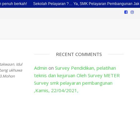
penuh berkah!
Sekolah Pelayaran ?… Ya, SMK Pelayaran Pembangunan Jakar
RECENT COMMENTS
takwaan. Idul
Admin
on
Survey Pendidikan, pelatihan
mbang ukhuwa
teknis dan kejuruan Oleh Survey METER
23.Mohon
Survey smk pelayaran pembangunan
,Kamis, 22/04/2021,