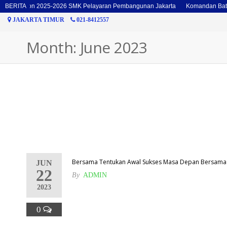
n Batalyon 2025-2026 SMK Pelayaran Pembangunan Jakarta
BERITA
Komandan Batal
JAKARTA TIMUR
021-8412557
Month: June 2023
Bersama Tentukan Awal Sukses Masa Depan Bersama 
JUN
22
By
ADMIN
2023
0