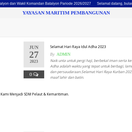
yon dan Wakil Komandan Batalyon Pariode 2026/2027
Selamat datang, bulan 
YAYASAN MARITIM PEMBANGUNAN
Selamat Hari Raya Idul Adha 2023
JUN
27
By
ADMIN
Naik unta untuk pergi haji, berbekal iman serta ke
2023
Adha adalah waktu yang tepat untuk berbagi, la
dan persaudaraan.Selamat Hari Raya Kurban 20
0
maaf lahir dan batin.
Kami Menjadi SDM Pelaut & Kemaritiman.