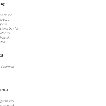
hing
an Besar
wa/guru
ikuti
sional Day for
atan ini
hing di
Badan…
023
d. Sudirman
i 2023
gal 01 Juni
ngsa, untuk