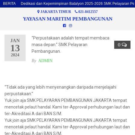
BERITA
Dedikasi dan Kepemimpinan Batalyon 2025-2026 SMK Pelayaran P
JAKARTA TIMUR
021-8412557
YAYASAN MARITIM PEMBANGUNAN
“Perpustakaan adalah tempat membaca
JAN
0
masa depan.” SMK Pelayaran
13
Pembangunan.
2024
By
ADMIN
“Tidak ada yang lebih menyenangkan daripada menjelajahi
perpustakaan.”
Yuk join aja SMK PELAYARAN PEMBANGUNAN JAKARTA tempat
mencetak pelaut handal. Kami ter-Approval perhubungan laut dan
ter-Akreditasi A dari BAN S/M.
Yuk join aja SMK PELAYARAN PEMBANGUNAN JAKARTA tempat
mencetak pelaut handal. Kami ter-Approval perhubungan laut dan
ter-Akreditasi A dari BAN S/M.