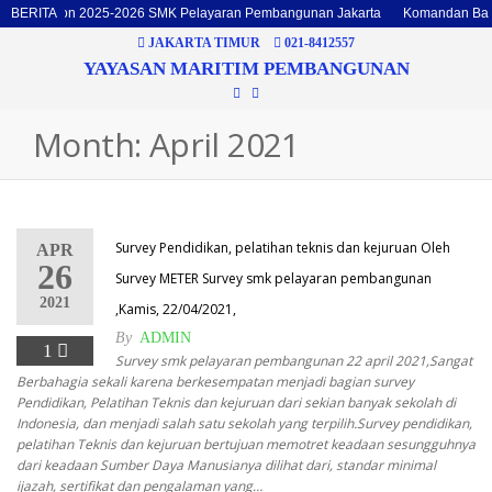
an Batalyon 2025-2026 SMK Pelayaran Pembangunan Jakarta
BERITA
Komandan Bata
JAKARTA TIMUR
021-8412557
YAYASAN MARITIM PEMBANGUNAN
Month: April 2021
Survey Pendidikan, pelatihan teknis dan kejuruan Oleh
APR
26
Survey METER Survey smk pelayaran pembangunan
2021
,Kamis, 22/04/2021,
By
ADMIN
1
Survey smk pelayaran pembangunan 22 april 2021,Sangat
Berbahagia sekali karena berkesempatan menjadi bagian survey
Pendidikan, Pelatihan Teknis dan kejuruan dari sekian banyak sekolah di
Indonesia, dan menjadi salah satu sekolah yang terpilih.Survey pendidikan,
pelatihan Teknis dan kejuruan bertujuan memotret keadaan sesungguhnya
dari keadaan Sumber Daya Manusianya dilihat dari, standar minimal
ijazah, sertifikat dan pengalaman yang…