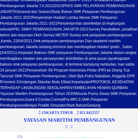
Madabintal Terbaik
Kegiatan Madabintal SMKPP 2022
PTB Akademi Maritim
Pembangunan Jakarta T.A 2022/2023
PKKS SMK PELAYARAN PEMBANGUNAN
JAKARTA
Selamat dan Sukses
Study Bahari SMK Pelayaran Pembangunan
Jakarta 2021-2022
Penyerahan Hadiah Lomba literasi SMK Pelayaran
Pembangunan Jakarta 2021-2022
Penyemprotan disinfektan di lingkungan
sekolah
PKL SMKP PEMBANGUNAN JAKARTA 2021
Survey Pendidikan, pelatihan
teknis dan kejuruan Oleh Survey METER Survey smk pelayaran pembangunan
,Kamis, 22/04/2021,
Smk pelayaran pembangunan Dan akademi maritim
pembangunan Jakarta sedang promosi dan membagikan masker gratis , Sabtu
(3/4/2021).
Kegiatan Baksos SMK pelayaran Pembangunan Jakarta dalam rangka
membagikan masker dan penyeprotan disinfektan di area pasar jaya
Kegiatan
baksos smk pelayaran pembangunan, di terminal kampung rambutan, hari sabtu
16 januari 2021
Penyerahan SK Program Indonesia Pintar (PIP) ke Orang Tua
Taruna/i SMK Pelayaran Pembangunan, Oleh Bpk.Putra Nababan, Anggota DPR
RI komisi X
Undangan Standar Mutu Diklat Kepelautan
PROTOKOL KESEHATAN
TERHADAP LINGKUNGAN SEKOLAH
PENYEMBELIHAN HEWAN QURBAN
Yayasan Maritim Pembangunan Tahun 2020
Wisuda Purna Siswa SMK Pelayaran
Pembangunan
Juara II Cerdas Cermat
Pra MPLS SMK Pelayaran
Pembangunan
Belajar Praktik Simulator
Studi Bahari
Gedung
JAKARTA TIMUR
021-8412557
YAYASAN MARITIM PEMBANGUNAN