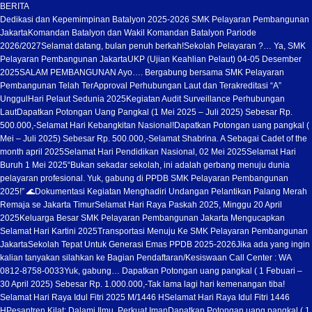
BERITA
Dedikasi dan Kepemimpinan Batalyon 2025-2026 SMK Pelayaran Pembangunan
Jakarta
Komandan Batalyon dan Wakil Komandan Batalyon Pariode
2026/2027
Selamat datang, bulan penuh berkah!
Sekolah Pelayaran ?… Ya, SMK
Pelayaran Pembangunan Jakarta
UKP (Ujian Keahlian Pelaut) 04-05 Desember
2025
SALAM PEMBANGUNAN Ayo…. Bergabung bersama SMK Pelayaran
Pembangunan Telah TerApproval Perhubungan Laut dan Terakreditasi “A”
Unggul
Hari Pelaut Sedunia 2025
Kegiatan Audit Surveillance Perhubungan
Laut
Dapatkan Potongan Uang Pangkal (1 Mei 2025 – Juli 2025) Sebesar Rp.
500.000,-
Selamat Hari Kebangkitan Nasional!
Dapatkan Potongan uang pangkal (
Mei – Juli 2025) Sebesar Rp. 500.000,-
Selamat Shabrina. A Sebagai Cadet of the
month april 2025
Selamat Hari Pendidikan Nasional, 02 Mei 2025
Selamat Hari
Buruh 1 Mei 2025
“Bukan sekadar sekolah, ini adalah gerbang menuju dunia
pelayaran profesional. Yuk, gabung di PPDB SMK Pelayaran Pembangunan
2025!” 🌊
Dokumentasi Kegiatan Menghadiri Undangan Pelantikan Palang Merah
Remaja se Jakarta Timur
Selamat Hari Raya Paskah 2025, Minggu 20 April
2025
Keluarga Besar SMK Pelayaran Pembangunan Jakarta Mengucapkan
Selamat Hari Kartini 2025
Transportasi Menuju Ke SMK Pelayaran Pembangunan
Jakarta
Sekolah Tepat Untuk Generasi Emas PPDB 2025-2026
Jika ada yang ingin
kalian tanyakan silahkan ke Bagian Pendaftaran/Kesiswaan Call Center : WA
0812-8758-0033
Yuk, gabung… Dapatkan Potongan uang pangkal ( 1 Febuari –
30 April 2025) Sebesar Rp. 1.000.000,-
Tak lama lagi hari kemenangan tiba!
Selamat Hari Raya Idul Fitri 2025 M/1446 H
Selamat Hari Raya Idul Fitri 1446
H
Pesantren Kilat: Dalami Ilmu, Perkuat Iman
Dapatkan Potongan uang pangkal ( 1