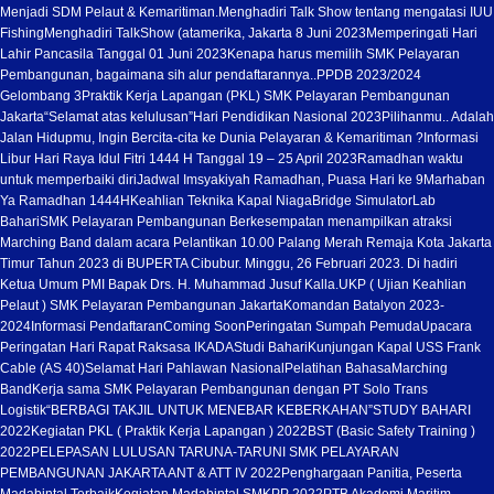
Menjadi SDM Pelaut & Kemaritiman.
Menghadiri Talk Show tentang mengatasi IUU
Fishing
Menghadiri TalkShow (atamerika, Jakarta 8 Juni 2023
Memperingati Hari
Lahir Pancasila Tanggal 01 Juni 2023
Kenapa harus memilih SMK Pelayaran
Pembangunan, bagaimana sih alur pendaftarannya..
PPDB 2023/2024
Gelombang 3
Praktik Kerja Lapangan (PKL) SMK Pelayaran Pembangunan
Jakarta
“Selamat atas kelulusan”
Hari Pendidikan Nasional 2023
Pilihanmu.. Adalah
Jalan Hidupmu, Ingin Bercita-cita ke Dunia Pelayaran & Kemaritiman ?
Informasi
Libur Hari Raya Idul Fitri 1444 H Tanggal 19 – 25 April 2023
Ramadhan waktu
untuk memperbaiki diri
Jadwal Imsyakiyah Ramadhan, Puasa Hari ke 9
Marhaban
Ya Ramadhan 1444H
Keahlian Teknika Kapal Niaga
Bridge Simulator
Lab
Bahari
SMK Pelayaran Pembangunan Berkesempatan menampilkan atraksi
Marching Band dalam acara Pelantikan 10.00 Palang Merah Remaja Kota Jakarta
Timur Tahun 2023 di BUPERTA Cibubur. Minggu, 26 Februari 2023. Di hadiri
Ketua Umum PMI Bapak Drs. H. Muhammad Jusuf Kalla.
UKP ( Ujian Keahlian
Pelaut ) SMK Pelayaran Pembangunan Jakarta
Komandan Batalyon 2023-
2024
Informasi Pendaftaran
Coming Soon
Peringatan Sumpah Pemuda
Upacara
Peringatan Hari Rapat Raksasa IKADA
Studi Bahari
Kunjungan Kapal USS Frank
Cable (AS 40)
Selamat Hari Pahlawan Nasional
Pelatihan Bahasa
Marching
Band
Kerja sama SMK Pelayaran Pembangunan dengan PT Solo Trans
Logistik
“BERBAGI TAKJIL UNTUK MENEBAR KEBERKAHAN”
STUDY BAHARI
2022
Kegiatan PKL ( Praktik Kerja Lapangan ) 2022
BST (Basic Safety Training )
2022
PELEPASAN LULUSAN TARUNA-TARUNI SMK PELAYARAN
PEMBANGUNAN JAKARTA ANT & ATT IV 2022
Penghargaan Panitia, Peserta