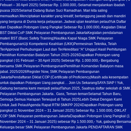
Febuari – 30 April 2025) Sebesar Rp. 1.000.000,-
Selamat menjalankan ibadah
puasa 2025
Selamat Datang Bulan Suci Ramadhan. Mari kita saling
memaafkan.
Menciptakan karakter yang kreatif, bertanggung jawab dan mandiri
yang berguna di Dunia kerja pelayaran..
Jadwal ujian keahlian pelaut
Yuk Daftar
dan Dapatkan Potongan Uang Pangkal Sebesar Rp 1.000.000,-
Kegiatan Diklat
BST Diklat CoP SMK Pelayaran Pembangunan Jakarta
Kegiatan pendalaman
materi BST (Basic Safety Training)
Nautika Kapal Niaga SMK Pelayaran
Pembangunan
Uji Kompetensi Keahlian (UKK)
Permesinan Teknika, Telah
TerApproval Perhubungan Laut dan TerAkreditasi “A” Unggul.
Hasil Perhitungan
Pemilihan Komandan Batalyon Tahun 2025-2026
Dapatkan Potongan uang
pangkal ( 01 Februari – 30 April 2025) Sebesar Rp. 1.000.000,- Bergabung
bersama SMK Pelayaran Pembangunan
Pemilihan Komandan Batalyon masa
jabat. 2025/2026
Register Now, SMK Pelayaran Pembangunan
Jakarta
Pendaftaran Diklat COP (Certificate of Proficiency)
Masih ada kesempatan
untuk dapatkan Potongan Uang pangkal… Join Us Sekarang
SAYA SIAP ! Yuk,
Gabung bersama kami menjadi pelaut
Tahun 2025, Saatnya daftar sekolah di SMK
Pelayaran Pembangunan Jakarta.. Gass, Teman-teman
Selamat Tahun Baru,
Semoga Semua Harapan Terwujud di Tahun 2025
Lebih Dekat Dengan Kami
Untuk Jadi Pelaut
Agenda Rapat RTM SMKPP 2024
Dapatkan Potongan uang
pangkal (1 November 2024 – 31 Januari 2025) Sebesar Rp. 1.500.000,-
DIKLAT
COP SMK Pelayaran pembangunan Jakarta
Dapatkan Potongan Uang Pangkal (1
November 2024 – 31 Januari 2025) sebesar Rp 1.500.000,- Yuk, gabung Bersama
Keluarga besar SMK Pelayaran Pembangunan Jakarta PENDAFTARAN SMK