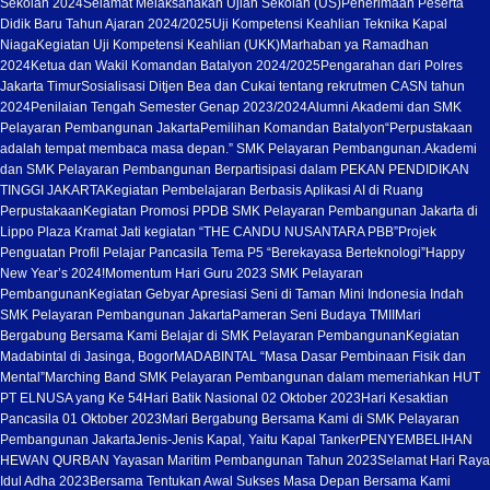
Sekolah 2024
Selamat Melaksanakan Ujian Sekolah (US)
Penerimaan Peserta
Didik Baru Tahun Ajaran 2024/2025
Uji Kompetensi Keahlian Teknika Kapal
Niaga
Kegiatan Uji Kompetensi Keahlian (UKK)
Marhaban ya Ramadhan
2024
Ketua dan Wakil Komandan Batalyon 2024/2025
Pengarahan dari Polres
Jakarta Timur
Sosialisasi Ditjen Bea dan Cukai tentang rekrutmen CASN tahun
2024
Penilaian Tengah Semester Genap 2023/2024
Alumni Akademi dan SMK
Pelayaran Pembangunan Jakarta
Pemilihan Komandan Batalyon
“Perpustakaan
adalah tempat membaca masa depan.” SMK Pelayaran Pembangunan.
Akademi
dan SMK Pelayaran Pembangunan Berpartisipasi dalam PEKAN PENDIDIKAN
TINGGI JAKARTA
Kegiatan Pembelajaran Berbasis Aplikasi AI di Ruang
Perpustakaan
Kegiatan Promosi PPDB SMK Pelayaran Pembangunan Jakarta di
Lippo Plaza Kramat Jati kegiatan “THE CANDU NUSANTARA PBB”
Projek
Penguatan Profil Pelajar Pancasila Tema P5 “Berekayasa Berteknologi”
Happy
New Year’s 2024!
Momentum Hari Guru 2023 SMK Pelayaran
Pembangunan
Kegiatan Gebyar Apresiasi Seni di Taman Mini Indonesia Indah
SMK Pelayaran Pembangunan Jakarta
Pameran Seni Budaya TMII
Mari
Bergabung Bersama Kami Belajar di SMK Pelayaran Pembangunan
Kegiatan
Madabintal di Jasinga, Bogor
MADABINTAL “Masa Dasar Pembinaan Fisik dan
Mental”
Marching Band SMK Pelayaran Pembangunan dalam memeriahkan HUT
PT ELNUSA yang Ke 54
Hari Batik Nasional 02 Oktober 2023
Hari Kesaktian
Pancasila 01 Oktober 2023
Mari Bergabung Bersama Kami di SMK Pelayaran
Pembangunan Jakarta
Jenis-Jenis Kapal, Yaitu Kapal Tanker
PENYEMBELIHAN
HEWAN QURBAN Yayasan Maritim Pembangunan Tahun 2023
Selamat Hari Raya
Idul Adha 2023
Bersama Tentukan Awal Sukses Masa Depan Bersama Kami