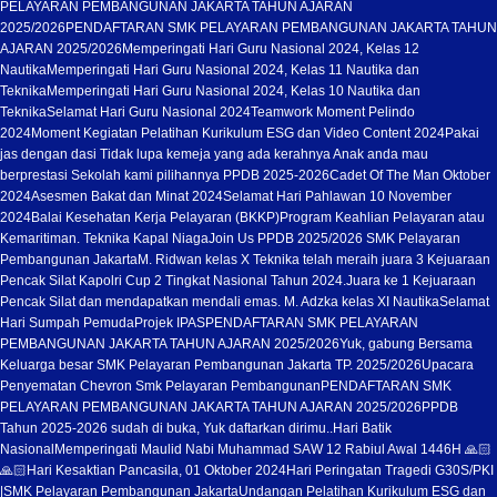
PELAYARAN PEMBANGUNAN JAKARTA TAHUN AJARAN
2025/2026
PENDAFTARAN SMK PELAYARAN PEMBANGUNAN JAKARTA TAHUN
AJARAN 2025/2026
Memperingati Hari Guru Nasional 2024, Kelas 12
Nautika
Memperingati Hari Guru Nasional 2024, Kelas 11 Nautika dan
Teknika
Memperingati Hari Guru Nasional 2024, Kelas 10 Nautika dan
Teknika
Selamat Hari Guru Nasional 2024
Teamwork Moment Pelindo
2024
Moment Kegiatan Pelatihan Kurikulum ESG dan Video Content 2024
Pakai
jas dengan dasi Tidak lupa kemeja yang ada kerahnya Anak anda mau
berprestasi Sekolah kami pilihannya PPDB 2025-2026
Cadet Of The Man Oktober
2024
Asesmen Bakat dan Minat 2024
Selamat Hari Pahlawan 10 November
2024
Balai Kesehatan Kerja Pelayaran (BKKP)
Program Keahlian Pelayaran atau
Kemaritiman. Teknika Kapal Niaga
Join Us PPDB 2025/2026 SMK Pelayaran
Pembangunan Jakarta
M. Ridwan kelas X Teknika telah meraih juara 3 Kejuaraan
Pencak Silat Kapolri Cup 2 Tingkat Nasional Tahun 2024.
Juara ke 1 Kejuaraan
Pencak Silat dan mendapatkan mendali emas. M. Adzka kelas XI Nautika
Selamat
Hari Sumpah Pemuda
Projek IPAS
PENDAFTARAN SMK PELAYARAN
PEMBANGUNAN JAKARTA TAHUN AJARAN 2025/2026
Yuk, gabung Bersama
Keluarga besar SMK Pelayaran Pembangunan Jakarta TP. 2025/2026
Upacara
Penyematan Chevron Smk Pelayaran Pembangunan
PENDAFTARAN SMK
PELAYARAN PEMBANGUNAN JAKARTA TAHUN AJARAN 2025/2026
PPDB
Tahun 2025-2026 sudah di buka, Yuk daftarkan dirimu..
Hari Batik
Nasional
Memperingati Maulid Nabi Muhammad SAW 12 Rabiul Awal 1446H 🙏🏻
🙏🏻
Hari Kesaktian Pancasila, 01 Oktober 2024
Hari Peringatan Tragedi G30S/PKI
|SMK Pelayaran Pembangunan Jakarta
Undangan Pelatihan Kurikulum ESG dan