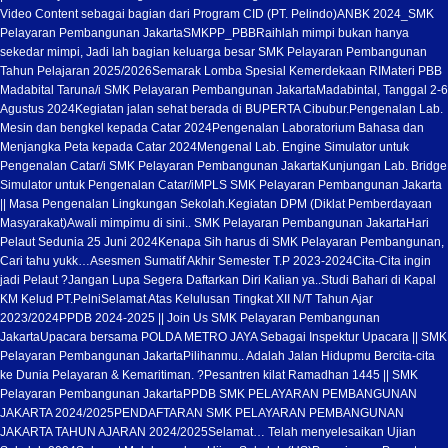
Video Content sebagai bagian dari Program CID (PT. Pelindo)
ANBK 2024_SMK
Pelayaran Pembangunan Jakarta
SMKPP_PBB
Raihlah mimpi bukan hanya
sekedar mimpi, Jadi lah bagian keluarga besar SMK Pelayaran Pembangunan
Tahun Pelajaran 2025/2026
Semarak Lomba Spesial Kemerdekaan RI
Materi PBB
Madabital Taruna/i SMK Pelayaran Pembangunan Jakarta
Madabintal, Tanggal 2-6
Agustus 2024
Kegiatan jalan sehat berada di BUPERTA Cibubur.
Pengenalan Lab.
Mesin dan bengkel kepada Catar 2024
Pengenalan Laboratorium Bahasa dan
Menjangka Peta kepada Catar 2024
Mengenal Lab. Engine Simulator untuk
Pengenalan Catar/i SMK Pelayaran Pembangunan Jakarta
Kunjungan Lab. Bridge
Simulator untuk Pengenalan Catar/i
MPLS SMK Pelayaran Pembangunan Jakarta
|| Masa Pengenalan Lingkungan Sekolah.
Kegiatan DPM (Diklat Pemberdayaan
Masyarakat)
Awali mimpimu di sini.. SMK Pelayaran Pembangunan Jakarta
Hari
Pelaut Sedunia 25 Juni 2024
Kenapa Sih harus di SMK Pelayaran Pembangunan,
Cari tahu yukk…
Asesmen Sumatif Akhir Semester T.P 2023-2024
Cita-Cita ingin
jadi Pelaut ?
Jangan Lupa Segera Daftarkan Diri Kalian ya..
Studi Bahari di Kapal
KM Kelud PT.Pelni
Selamat Atas Kelulusan Tingkat XII N/T Tahun Ajar
2023/2024
PPDB 2024-2025 || Join Us SMK Pelayaran Pembangunan
Jakarta
Upacara bersama POLDA METRO JAYA Sebagai Inspektur Upacara || SMK
Pelayaran Pembangunan Jakarta
Pilihanmu.. Adalah Jalan Hidupmu Bercita-cita
ke Dunia Pelayaran & Kemaritiman. ?
Pesantren kilat Ramadhan 1445 || SMK
Pelayaran Pembangunan Jakarta
PPDB SMK PELAYARAN PEMBANGUNAN
JAKARTA 2024/2025
PENDAFTARAN SMK PELAYARAN PEMBANGUNAN
JAKARTA TAHUN AJARAN 2024/2025
Selamat… Telah menyelesaikan Ujian