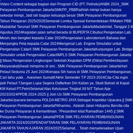
Video Content sebagai bagian dari Program CID (PT. Pelindo)
ANBK 2024_SMK
Pelayaran Pembangunan Jakarta
SMKPP_PBB
Raihlah mimpi bukan hanya
sekedar mimpi, Jadi lah bagian keluarga besar SMK Pelayaran Pembangunan
Tahun Pelajaran 2025/2026
Semarak Lomba Spesial Kemerdekaan RI
Materi PBB
Madabital Taruna/i SMK Pelayaran Pembangunan Jakarta
Madabintal, Tanggal 2-6
Agustus 2024
Kegiatan jalan sehat berada di BUPERTA Cibubur.
Pengenalan Lab.
Mesin dan bengkel kepada Catar 2024
Pengenalan Laboratorium Bahasa dan
Menjangka Peta kepada Catar 2024
Mengenal Lab. Engine Simulator untuk
Pengenalan Catar/i SMK Pelayaran Pembangunan Jakarta
Kunjungan Lab. Bridge
Simulator untuk Pengenalan Catar/i
MPLS SMK Pelayaran Pembangunan Jakarta
|| Masa Pengenalan Lingkungan Sekolah.
Kegiatan DPM (Diklat Pemberdayaan
Masyarakat)
Awali mimpimu di sini.. SMK Pelayaran Pembangunan Jakarta
Hari
Pelaut Sedunia 25 Juni 2024
Kenapa Sih harus di SMK Pelayaran Pembangunan,
Cari tahu yukk…
Asesmen Sumatif Akhir Semester T.P 2023-2024
Cita-Cita ingin
jadi Pelaut ?
Jangan Lupa Segera Daftarkan Diri Kalian ya..
Studi Bahari di Kapal
KM Kelud PT.Pelni
Selamat Atas Kelulusan Tingkat XII N/T Tahun Ajar
2023/2024
PPDB 2024-2025 || Join Us SMK Pelayaran Pembangunan
Jakarta
Upacara bersama POLDA METRO JAYA Sebagai Inspektur Upacara || SMK
Pelayaran Pembangunan Jakarta
Pilihanmu.. Adalah Jalan Hidupmu Bercita-cita
ke Dunia Pelayaran & Kemaritiman. ?
Pesantren kilat Ramadhan 1445 || SMK
Pelayaran Pembangunan Jakarta
PPDB SMK PELAYARAN PEMBANGUNAN
JAKARTA 2024/2025
PENDAFTARAN SMK PELAYARAN PEMBANGUNAN
JAKARTA TAHUN AJARAN 2024/2025
Selamat… Telah menyelesaikan Ujian