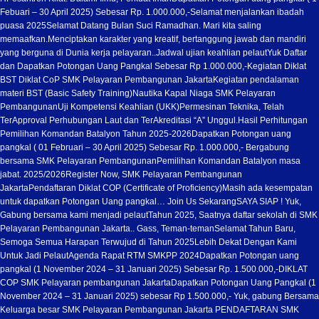
Febuari – 30 April 2025) Sebesar Rp. 1.000.000,-
Selamat menjalankan ibadah
puasa 2025
Selamat Datang Bulan Suci Ramadhan. Mari kita saling
memaafkan.
Menciptakan karakter yang kreatif, bertanggung jawab dan mandiri
yang berguna di Dunia kerja pelayaran..
Jadwal ujian keahlian pelaut
Yuk Daftar
dan Dapatkan Potongan Uang Pangkal Sebesar Rp 1.000.000,-
Kegiatan Diklat
BST Diklat CoP SMK Pelayaran Pembangunan Jakarta
Kegiatan pendalaman
materi BST (Basic Safety Training)
Nautika Kapal Niaga SMK Pelayaran
Pembangunan
Uji Kompetensi Keahlian (UKK)
Permesinan Teknika, Telah
TerApproval Perhubungan Laut dan TerAkreditasi “A” Unggul.
Hasil Perhitungan
Pemilihan Komandan Batalyon Tahun 2025-2026
Dapatkan Potongan uang
pangkal ( 01 Februari – 30 April 2025) Sebesar Rp. 1.000.000,- Bergabung
bersama SMK Pelayaran Pembangunan
Pemilihan Komandan Batalyon masa
jabat. 2025/2026
Register Now, SMK Pelayaran Pembangunan
Jakarta
Pendaftaran Diklat COP (Certificate of Proficiency)
Masih ada kesempatan
untuk dapatkan Potongan Uang pangkal… Join Us Sekarang
SAYA SIAP ! Yuk,
Gabung bersama kami menjadi pelaut
Tahun 2025, Saatnya daftar sekolah di SMK
Pelayaran Pembangunan Jakarta.. Gass, Teman-teman
Selamat Tahun Baru,
Semoga Semua Harapan Terwujud di Tahun 2025
Lebih Dekat Dengan Kami
Untuk Jadi Pelaut
Agenda Rapat RTM SMKPP 2024
Dapatkan Potongan uang
pangkal (1 November 2024 – 31 Januari 2025) Sebesar Rp. 1.500.000,-
DIKLAT
COP SMK Pelayaran pembangunan Jakarta
Dapatkan Potongan Uang Pangkal (1
November 2024 – 31 Januari 2025) sebesar Rp 1.500.000,- Yuk, gabung Bersama
Keluarga besar SMK Pelayaran Pembangunan Jakarta PENDAFTARAN SMK