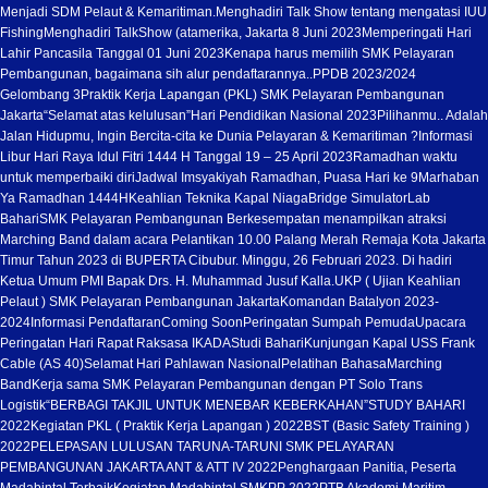
Menjadi SDM Pelaut & Kemaritiman.
Menghadiri Talk Show tentang mengatasi IUU
Fishing
Menghadiri TalkShow (atamerika, Jakarta 8 Juni 2023
Memperingati Hari
Lahir Pancasila Tanggal 01 Juni 2023
Kenapa harus memilih SMK Pelayaran
Pembangunan, bagaimana sih alur pendaftarannya..
PPDB 2023/2024
Gelombang 3
Praktik Kerja Lapangan (PKL) SMK Pelayaran Pembangunan
Jakarta
“Selamat atas kelulusan”
Hari Pendidikan Nasional 2023
Pilihanmu.. Adalah
Jalan Hidupmu, Ingin Bercita-cita ke Dunia Pelayaran & Kemaritiman ?
Informasi
Libur Hari Raya Idul Fitri 1444 H Tanggal 19 – 25 April 2023
Ramadhan waktu
untuk memperbaiki diri
Jadwal Imsyakiyah Ramadhan, Puasa Hari ke 9
Marhaban
Ya Ramadhan 1444H
Keahlian Teknika Kapal Niaga
Bridge Simulator
Lab
Bahari
SMK Pelayaran Pembangunan Berkesempatan menampilkan atraksi
Marching Band dalam acara Pelantikan 10.00 Palang Merah Remaja Kota Jakarta
Timur Tahun 2023 di BUPERTA Cibubur. Minggu, 26 Februari 2023. Di hadiri
Ketua Umum PMI Bapak Drs. H. Muhammad Jusuf Kalla.
UKP ( Ujian Keahlian
Pelaut ) SMK Pelayaran Pembangunan Jakarta
Komandan Batalyon 2023-
2024
Informasi Pendaftaran
Coming Soon
Peringatan Sumpah Pemuda
Upacara
Peringatan Hari Rapat Raksasa IKADA
Studi Bahari
Kunjungan Kapal USS Frank
Cable (AS 40)
Selamat Hari Pahlawan Nasional
Pelatihan Bahasa
Marching
Band
Kerja sama SMK Pelayaran Pembangunan dengan PT Solo Trans
Logistik
“BERBAGI TAKJIL UNTUK MENEBAR KEBERKAHAN”
STUDY BAHARI
2022
Kegiatan PKL ( Praktik Kerja Lapangan ) 2022
BST (Basic Safety Training )
2022
PELEPASAN LULUSAN TARUNA-TARUNI SMK PELAYARAN
PEMBANGUNAN JAKARTA ANT & ATT IV 2022
Penghargaan Panitia, Peserta