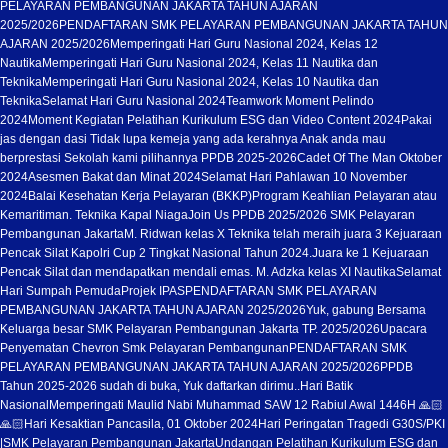
PELAYARAN PEMBANGUNAN JAKARTA TAHUN AJARAN
2025/2026
PENDAFTARAN SMK PELAYARAN PEMBANGUNAN JAKARTA TAHUN
AJARAN 2025/2026
Memperingati Hari Guru Nasional 2024, Kelas 12
Nautika
Memperingati Hari Guru Nasional 2024, Kelas 11 Nautika dan
Teknika
Memperingati Hari Guru Nasional 2024, Kelas 10 Nautika dan
Teknika
Selamat Hari Guru Nasional 2024
Teamwork Moment Pelindo
2024
Moment Kegiatan Pelatihan Kurikulum ESG dan Video Content 2024
Pakai
jas dengan dasi Tidak lupa kemeja yang ada kerahnya Anak anda mau
berprestasi Sekolah kami pilihannya PPDB 2025-2026
Cadet Of The Man Oktober
2024
Asesmen Bakat dan Minat 2024
Selamat Hari Pahlawan 10 November
2024
Balai Kesehatan Kerja Pelayaran (BKKP)
Program Keahlian Pelayaran atau
Kemaritiman. Teknika Kapal Niaga
Join Us PPDB 2025/2026 SMK Pelayaran
Pembangunan Jakarta
M. Ridwan kelas X Teknika telah meraih juara 3 Kejuaraan
Pencak Silat Kapolri Cup 2 Tingkat Nasional Tahun 2024.
Juara ke 1 Kejuaraan
Pencak Silat dan mendapatkan mendali emas. M. Adzka kelas XI Nautika
Selamat
Hari Sumpah Pemuda
Projek IPAS
PENDAFTARAN SMK PELAYARAN
PEMBANGUNAN JAKARTA TAHUN AJARAN 2025/2026
Yuk, gabung Bersama
Keluarga besar SMK Pelayaran Pembangunan Jakarta TP. 2025/2026
Upacara
Penyematan Chevron Smk Pelayaran Pembangunan
PENDAFTARAN SMK
PELAYARAN PEMBANGUNAN JAKARTA TAHUN AJARAN 2025/2026
PPDB
Tahun 2025-2026 sudah di buka, Yuk daftarkan dirimu..
Hari Batik
Nasional
Memperingati Maulid Nabi Muhammad SAW 12 Rabiul Awal 1446H 🙏🏻
🙏🏻
Hari Kesaktian Pancasila, 01 Oktober 2024
Hari Peringatan Tragedi G30S/PKI
|SMK Pelayaran Pembangunan Jakarta
Undangan Pelatihan Kurikulum ESG dan