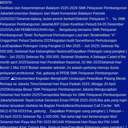
BERITA
Dedikasi dan Kepemimpinan Batalyon 2025-2026 SMK Pelayaran Pembangunan
Jakarta
Komandan Batalyon dan Wakil Komandan Batalyon Pariode
2026/2027
Selamat datang, bulan penuh berkah!
Sekolah Pelayaran ?… Ya, SMK
Pelayaran Pembangunan Jakarta
UKP (Ujian Keahlian Pelaut) 04-05 Desember
2025
SALAM PEMBANGUNAN Ayo…. Bergabung bersama SMK Pelayaran
Pembangunan Telah TerApproval Perhubungan Laut dan Terakreditasi “A”
Unggul
Hari Pelaut Sedunia 2025
Kegiatan Audit Surveillance Perhubungan
Laut
Dapatkan Potongan Uang Pangkal (1 Mei 2025 – Juli 2025) Sebesar Rp.
500.000,-
Selamat Hari Kebangkitan Nasional!
Dapatkan Potongan uang pangkal (
Mei – Juli 2025) Sebesar Rp. 500.000,-
Selamat Shabrina. A Sebagai Cadet of the
month april 2025
Selamat Hari Pendidikan Nasional, 02 Mei 2025
Selamat Hari
Buruh 1 Mei 2025
“Bukan sekadar sekolah, ini adalah gerbang menuju dunia
pelayaran profesional. Yuk, gabung di PPDB SMK Pelayaran Pembangunan
2025!” 🌊
Dokumentasi Kegiatan Menghadiri Undangan Pelantikan Palang Merah
Remaja se Jakarta Timur
Selamat Hari Raya Paskah 2025, Minggu 20 April
2025
Keluarga Besar SMK Pelayaran Pembangunan Jakarta Mengucapkan
Selamat Hari Kartini 2025
Transportasi Menuju Ke SMK Pelayaran Pembangunan
Jakarta
Sekolah Tepat Untuk Generasi Emas PPDB 2025-2026
Jika ada yang ingin
kalian tanyakan silahkan ke Bagian Pendaftaran/Kesiswaan Call Center : WA
0812-8758-0033
Yuk, gabung… Dapatkan Potongan uang pangkal ( 1 Febuari –
30 April 2025) Sebesar Rp. 1.000.000,-
Tak lama lagi hari kemenangan tiba!
Selamat Hari Raya Idul Fitri 2025 M/1446 H
Selamat Hari Raya Idul Fitri 1446
H
Pesantren Kilat: Dalami Ilmu, Perkuat Iman
Dapatkan Potongan uang pangkal ( 1