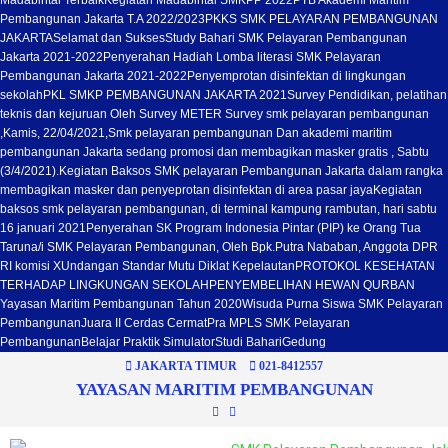
Madabintal Terbaik
Kegiatan Madabintal SMKPP 2022
PTB Akademi Maritim
Pembangunan Jakarta T.A 2022/2023
PKKS SMK PELAYARAN PEMBANGUNAN
JAKARTA
Selamat dan Sukses
Study Bahari SMK Pelayaran Pembangunan
Jakarta 2021-2022
Penyerahan Hadiah Lomba literasi SMK Pelayaran
Pembangunan Jakarta 2021-2022
Penyemprotan disinfektan di lingkungan
sekolah
PKL SMKP PEMBANGUNAN JAKARTA 2021
Survey Pendidikan, pelatihan
teknis dan kejuruan Oleh Survey METER Survey smk pelayaran pembangunan
,Kamis, 22/04/2021,
Smk pelayaran pembangunan Dan akademi maritim
pembangunan Jakarta sedang promosi dan membagikan masker gratis , Sabtu
(3/4/2021).
Kegiatan Baksos SMK pelayaran Pembangunan Jakarta dalam rangka
membagikan masker dan penyeprotan disinfektan di area pasar jaya
Kegiatan
baksos smk pelayaran pembangunan, di terminal kampung rambutan, hari sabtu
16 januari 2021
Penyerahan SK Program Indonesia Pintar (PIP) ke Orang Tua
Taruna/i SMK Pelayaran Pembangunan, Oleh Bpk.Putra Nababan, Anggota DPR
RI komisi X
Undangan Standar Mutu Diklat Kepelautan
PROTOKOL KESEHATAN
TERHADAP LINGKUNGAN SEKOLAH
PENYEMBELIHAN HEWAN QURBAN
Yayasan Maritim Pembangunan Tahun 2020
Wisuda Purna Siswa SMK Pelayaran
Pembangunan
Juara II Cerdas Cermat
Pra MPLS SMK Pelayaran
Pembangunan
Belajar Praktik Simulator
Studi Bahari
Gedung
JAKARTA TIMUR
021-8412557
YAYASAN MARITIM PEMBANGUNAN