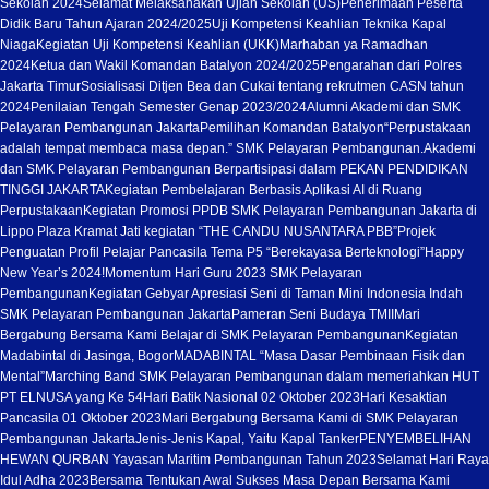
Sekolah 2024
Selamat Melaksanakan Ujian Sekolah (US)
Penerimaan Peserta
Didik Baru Tahun Ajaran 2024/2025
Uji Kompetensi Keahlian Teknika Kapal
Niaga
Kegiatan Uji Kompetensi Keahlian (UKK)
Marhaban ya Ramadhan
2024
Ketua dan Wakil Komandan Batalyon 2024/2025
Pengarahan dari Polres
Jakarta Timur
Sosialisasi Ditjen Bea dan Cukai tentang rekrutmen CASN tahun
2024
Penilaian Tengah Semester Genap 2023/2024
Alumni Akademi dan SMK
Pelayaran Pembangunan Jakarta
Pemilihan Komandan Batalyon
“Perpustakaan
adalah tempat membaca masa depan.” SMK Pelayaran Pembangunan.
Akademi
dan SMK Pelayaran Pembangunan Berpartisipasi dalam PEKAN PENDIDIKAN
TINGGI JAKARTA
Kegiatan Pembelajaran Berbasis Aplikasi AI di Ruang
Perpustakaan
Kegiatan Promosi PPDB SMK Pelayaran Pembangunan Jakarta di
Lippo Plaza Kramat Jati kegiatan “THE CANDU NUSANTARA PBB”
Projek
Penguatan Profil Pelajar Pancasila Tema P5 “Berekayasa Berteknologi”
Happy
New Year’s 2024!
Momentum Hari Guru 2023 SMK Pelayaran
Pembangunan
Kegiatan Gebyar Apresiasi Seni di Taman Mini Indonesia Indah
SMK Pelayaran Pembangunan Jakarta
Pameran Seni Budaya TMII
Mari
Bergabung Bersama Kami Belajar di SMK Pelayaran Pembangunan
Kegiatan
Madabintal di Jasinga, Bogor
MADABINTAL “Masa Dasar Pembinaan Fisik dan
Mental”
Marching Band SMK Pelayaran Pembangunan dalam memeriahkan HUT
PT ELNUSA yang Ke 54
Hari Batik Nasional 02 Oktober 2023
Hari Kesaktian
Pancasila 01 Oktober 2023
Mari Bergabung Bersama Kami di SMK Pelayaran
Pembangunan Jakarta
Jenis-Jenis Kapal, Yaitu Kapal Tanker
PENYEMBELIHAN
HEWAN QURBAN Yayasan Maritim Pembangunan Tahun 2023
Selamat Hari Raya
Idul Adha 2023
Bersama Tentukan Awal Sukses Masa Depan Bersama Kami