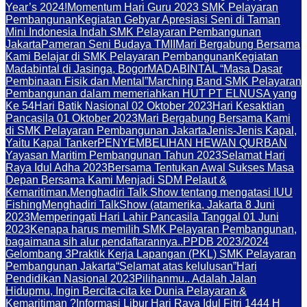
Year’s 2024!
Momentum Hari Guru 2023 SMK Pelayaran
Pembangunan
Kegiatan Gebyar Apresiasi Seni di Taman
Mini Indonesia Indah SMK Pelayaran Pembangunan
Jakarta
Pameran Seni Budaya TMII
Mari Bergabung Bersama
Kami Belajar di SMK Pelayaran Pembangunan
Kegiatan
Madabintal di Jasinga, Bogor
MADABINTAL “Masa Dasar
Pembinaan Fisik dan Mental”
Marching Band SMK Pelayaran
Pembangunan dalam memeriahkan HUT PT ELNUSA yang
Ke 54
Hari Batik Nasional 02 Oktober 2023
Hari Kesaktian
Pancasila 01 Oktober 2023
Mari Bergabung Bersama Kami
di SMK Pelayaran Pembangunan Jakarta
Jenis-Jenis Kapal,
Yaitu Kapal Tanker
PENYEMBELIHAN HEWAN QURBAN
Yayasan Maritim Pembangunan Tahun 2023
Selamat Hari
Raya Idul Adha 2023
Bersama Tentukan Awal Sukses Masa
Depan Bersama Kami Menjadi SDM Pelaut &
Kemaritiman.
Menghadiri Talk Show tentang mengatasi IUU
Fishing
Menghadiri TalkShow (atamerika, Jakarta 8 Juni
2023
Memperingati Hari Lahir Pancasila Tanggal 01 Juni
2023
Kenapa harus memilih SMK Pelayaran Pembangunan,
bagaimana sih alur pendaftarannya..
PPDB 2023/2024
Gelombang 3
Praktik Kerja Lapangan (PKL) SMK Pelayaran
Pembangunan Jakarta
“Selamat atas kelulusan”
Hari
Pendidikan Nasional 2023
Pilihanmu.. Adalah Jalan
Hidupmu, Ingin Bercita-cita ke Dunia Pelayaran &
Kemaritiman ?
Informasi Libur Hari Raya Idul Fitri 1444 H