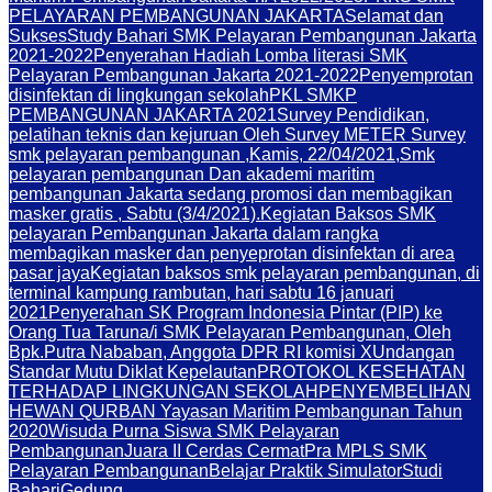
PELAYARAN PEMBANGUNAN JAKARTA
Selamat dan
Sukses
Study Bahari SMK Pelayaran Pembangunan Jakarta
2021-2022
Penyerahan Hadiah Lomba literasi SMK
Pelayaran Pembangunan Jakarta 2021-2022
Penyemprotan
disinfektan di lingkungan sekolah
PKL SMKP
PEMBANGUNAN JAKARTA 2021
Survey Pendidikan,
pelatihan teknis dan kejuruan Oleh Survey METER Survey
smk pelayaran pembangunan ,Kamis, 22/04/2021,
Smk
pelayaran pembangunan Dan akademi maritim
pembangunan Jakarta sedang promosi dan membagikan
masker gratis , Sabtu (3/4/2021).
Kegiatan Baksos SMK
pelayaran Pembangunan Jakarta dalam rangka
membagikan masker dan penyeprotan disinfektan di area
pasar jaya
Kegiatan baksos smk pelayaran pembangunan, di
terminal kampung rambutan, hari sabtu 16 januari
2021
Penyerahan SK Program Indonesia Pintar (PIP) ke
Orang Tua Taruna/i SMK Pelayaran Pembangunan, Oleh
Bpk.Putra Nababan, Anggota DPR RI komisi X
Undangan
Standar Mutu Diklat Kepelautan
PROTOKOL KESEHATAN
TERHADAP LINGKUNGAN SEKOLAH
PENYEMBELIHAN
HEWAN QURBAN Yayasan Maritim Pembangunan Tahun
2020
Wisuda Purna Siswa SMK Pelayaran
Pembangunan
Juara II Cerdas Cermat
Pra MPLS SMK
Pelayaran Pembangunan
Belajar Praktik Simulator
Studi
Bahari
Gedung