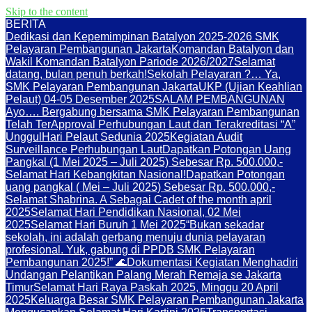
Skip to the content
BERITA
Dedikasi dan Kepemimpinan Batalyon 2025-2026 SMK
Pelayaran Pembangunan Jakarta
Komandan Batalyon dan
Wakil Komandan Batalyon Pariode 2026/2027
Selamat
datang, bulan penuh berkah!
Sekolah Pelayaran ?… Ya,
SMK Pelayaran Pembangunan Jakarta
UKP (Ujian Keahlian
Pelaut) 04-05 Desember 2025
SALAM PEMBANGUNAN
Ayo…. Bergabung bersama SMK Pelayaran Pembangunan
Telah TerApproval Perhubungan Laut dan Terakreditasi “A”
Unggul
Hari Pelaut Sedunia 2025
Kegiatan Audit
Surveillance Perhubungan Laut
Dapatkan Potongan Uang
Pangkal (1 Mei 2025 – Juli 2025) Sebesar Rp. 500.000,-
Selamat Hari Kebangkitan Nasional!
Dapatkan Potongan
uang pangkal ( Mei – Juli 2025) Sebesar Rp. 500.000,-
Selamat Shabrina. A Sebagai Cadet of the month april
2025
Selamat Hari Pendidikan Nasional, 02 Mei
2025
Selamat Hari Buruh 1 Mei 2025
“Bukan sekadar
sekolah, ini adalah gerbang menuju dunia pelayaran
profesional. Yuk, gabung di PPDB SMK Pelayaran
Pembangunan 2025!” 🌊
Dokumentasi Kegiatan Menghadiri
Undangan Pelantikan Palang Merah Remaja se Jakarta
Timur
Selamat Hari Raya Paskah 2025, Minggu 20 April
2025
Keluarga Besar SMK Pelayaran Pembangunan Jakarta