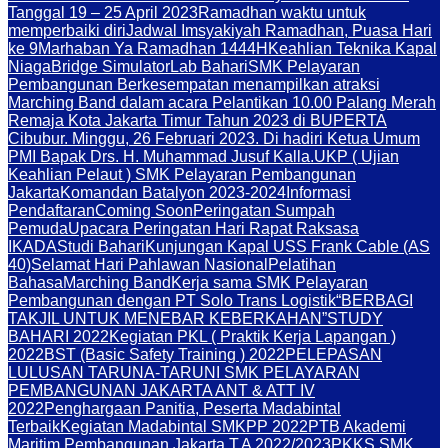
Tanggal 19 – 25 April 2023
Ramadhan waktu untuk
memperbaiki diri
Jadwal Imsyakiyah Ramadhan, Puasa Hari
ke 9
Marhaban Ya Ramadhan 1444H
Keahlian Teknika Kapal
Niaga
Bridge Simulator
Lab Bahari
SMK Pelayaran
Pembangunan Berkesempatan menampilkan atraksi
Marching Band dalam acara Pelantikan 10.00 Palang Merah
Remaja Kota Jakarta Timur Tahun 2023 di BUPERTA
Cibubur. Minggu, 26 Februari 2023. Di hadiri Ketua Umum
PMI Bapak Drs. H. Muhammad Jusuf Kalla.
UKP ( Ujian
Keahlian Pelaut ) SMK Pelayaran Pembangunan
Jakarta
Komandan Batalyon 2023-2024
Informasi
Pendaftaran
Coming Soon
Peringatan Sumpah
Pemuda
Upacara Peringatan Hari Rapat Raksasa
IKADA
Studi Bahari
Kunjungan Kapal USS Frank Cable (AS
40)
Selamat Hari Pahlawan Nasional
Pelatihan
Bahasa
Marching Band
Kerja sama SMK Pelayaran
Pembangunan dengan PT Solo Trans Logistik
“BERBAGI
TAKJIL UNTUK MENEBAR KEBERKAHAN”
STUDY
BAHARI 2022
Kegiatan PKL ( Praktik Kerja Lapangan )
2022
BST (Basic Safety Training ) 2022
PELEPASAN
LULUSAN TARUNA-TARUNI SMK PELAYARAN
PEMBANGUNAN JAKARTA ANT & ATT IV
2022
Penghargaan Panitia, Peserta Madabintal
Terbaik
Kegiatan Madabintal SMKPP 2022
PTB Akademi
Maritim Pembangunan Jakarta T.A 2022/2023
PKKS SMK