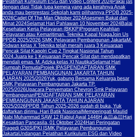
Pelatihan Kurikulum ESG dan Video Content 2024
Pakai jas
dengan dasi Tidak lupa kemeja yang ada kerahnya Anak
anda mau berprestasi Sekolah kami pilihannya PPDB 2025-
2026
Cadet Of The Man Oktober 2024
Asesmen Bakat dan
Minat 2024
Selamat Hari Pahlawan 10 November 2024
Balai
Kesehatan Kerja Pelayaran (BKKP)
Program Keahlian
Pelayaran atau Kemaritiman. Teknika Kapal Niaga
Join Us
PPDB 2025/2026 SMK Pelayaran Pembangunan Jakarta
M.
Ridwan kelas X Teknika telah meraih juara 3 Kejuaraan
Pencak Silat Kapolri Cup 2 Tingkat Nasional Tahun
2024.
Juara ke 1 Kejuaraan Pencak Silat dan mendapatkan
mendali emas. M. Adzka kelas XI Nautika
Selamat Hari
Sumpah Pemuda
Projek IPAS
PENDAFTARAN SMK
PELAYARAN PEMBANGUNAN JAKARTA TAHUN
AJARAN 2025/2026
Yuk, gabung Bersama Keluarga besar
SMK Pelayaran Pembangunan Jakarta TP.
2025/2026
Upacara Penyematan Chevron Smk Pelayaran
Pembangunan
PENDAFTARAN SMK PELAYARAN
PEMBANGUNAN JAKARTA TAHUN AJARAN
2025/2026
PPDB Tahun 2025-2026 sudah di buka, Yuk
daftarkan dirimu..
Hari Batik Nasional
Memperingati Maulid
Nabi Muhammad SAW 12 Rabiul Awal 1446H 🙏🏻🙏🏻
Hari
Kesaktian Pancasila, 01 Oktober 2024
Hari Peringatan
Tragedi G30S/PKI |SMK Pelayaran Pembangunan
Jakarta
Undangan Pelatihan Kurikulum ESG dan Video