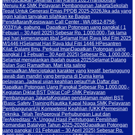
Mengucapkan Selamat Hari Kartini 2025
Transportasi
Menuju Ke SMK Pelayaran Pembangunan Jakarta
Sekolah
Tepat Untuk Generasi Emas PPDB 2025-2026
Jika ada yang
ingin kalian tanyakan silahkan ke Bagian
Pendaftaran/Kesiswaan Call Center : WA 0812-8758-
0033
Yuk, gabung… Dapatkan Potongan uang pangkal ( 1
Febuari – 30 April 2025) Sebesar Rp. 1.000.000,-
Tak lama
lagi hari kemenangan tiba! Selamat Hari Raya Idul Fitri 2025
M/1446 H
Selamat Hari Raya Idul Fitri 1446 H
Pesantren
Kilat: Dalami Ilmu, Perkuat Iman
Dapatkan Potongan uang
pangkal ( 1 Febuari – 30 April 2025) Sebesar Rp. 1.000.000,-
Selamat menjalankan ibadah puasa 2025
Selamat Datang
Bulan Suci Ramadhan. Mari kita saling
memaafkan.
Menciptakan karakter yang kreatif, bertanggung
jawab dan mandiri yang berguna di Dunia kerja
pelayaran..
Jadwal ujian keahlian pelaut
Yuk Daftar dan
Dapatkan Potongan Uang Pangkal Sebesar Rp 1.000.000,-
Kegiatan Diklat BST Diklat CoP SMK Pelayaran
Pembangunan Jakarta
Kegiatan pendalaman materi BST
(Basic Safety Training)
Nautika Kapal Niaga SMK Pelayaran
Pembangunan
Uji Kompetensi Keahlian (UKK)
Permesinan
Teknika, Telah TerApproval Perhubungan Laut dan
TerAkreditasi “A” Unggul.
Hasil Perhitungan Pemilihan
Komandan Batalyon Tahun 2025-2026
Dapatkan Potongan
uang pangkal ( 01 Februari – 30 April 2025) Sebesar Rp.