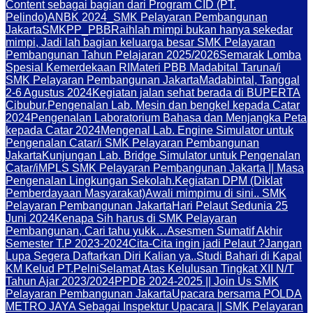
Content sebagai bagian dari Program CID (PT.
Pelindo)
ANBK 2024_SMK Pelayaran Pembangunan
Jakarta
SMKPP_PBB
Raihlah mimpi bukan hanya sekedar
mimpi, Jadi lah bagian keluarga besar SMK Pelayaran
Pembangunan Tahun Pelajaran 2025/2026
Semarak Lomba
Spesial Kemerdekaan RI
Materi PBB Madabital Taruna/i
SMK Pelayaran Pembangunan Jakarta
Madabintal, Tanggal
2-6 Agustus 2024
Kegiatan jalan sehat berada di BUPERTA
Cibubur.
Pengenalan Lab. Mesin dan bengkel kepada Catar
2024
Pengenalan Laboratorium Bahasa dan Menjangka Peta
kepada Catar 2024
Mengenal Lab. Engine Simulator untuk
Pengenalan Catar/i SMK Pelayaran Pembangunan
Jakarta
Kunjungan Lab. Bridge Simulator untuk Pengenalan
Catar/i
MPLS SMK Pelayaran Pembangunan Jakarta || Masa
Pengenalan Lingkungan Sekolah.
Kegiatan DPM (Diklat
Pemberdayaan Masyarakat)
Awali mimpimu di sini.. SMK
Pelayaran Pembangunan Jakarta
Hari Pelaut Sedunia 25
Juni 2024
Kenapa Sih harus di SMK Pelayaran
Pembangunan, Cari tahu yukk…
Asesmen Sumatif Akhir
Semester T.P 2023-2024
Cita-Cita ingin jadi Pelaut ?
Jangan
Lupa Segera Daftarkan Diri Kalian ya..
Studi Bahari di Kapal
KM Kelud PT.Pelni
Selamat Atas Kelulusan Tingkat XII N/T
Tahun Ajar 2023/2024
PPDB 2024-2025 || Join Us SMK
Pelayaran Pembangunan Jakarta
Upacara bersama POLDA
METRO JAYA Sebagai Inspektur Upacara || SMK Pelayaran