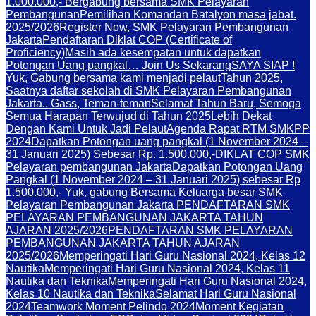
1.000.000,- Bergabung bersama SMK Pelayaran
Pembangunan
Pemilihan Komandan Batalyon masa jabat.
2025/2026
Register Now, SMK Pelayaran Pembangunan
Jakarta
Pendaftaran Diklat COP (Certificate of
Proficiency)
Masih ada kesempatan untuk dapatkan
Potongan Uang pangkal… Join Us Sekarang
SAYA SIAP !
Yuk, Gabung bersama kami menjadi pelaut
Tahun 2025,
Saatnya daftar sekolah di SMK Pelayaran Pembangunan
Jakarta.. Gass, Teman-teman
Selamat Tahun Baru, Semoga
Semua Harapan Terwujud di Tahun 2025
Lebih Dekat
Dengan Kami Untuk Jadi Pelaut
Agenda Rapat RTM SMKPP
2024
Dapatkan Potongan uang pangkal (1 November 2024 –
31 Januari 2025) Sebesar Rp. 1.500.000,-
DIKLAT COP SMK
Pelayaran pembangunan Jakarta
Dapatkan Potongan Uang
Pangkal (1 November 2024 – 31 Januari 2025) sebesar Rp
1.500.000,- Yuk, gabung Bersama Keluarga besar SMK
Pelayaran Pembangunan Jakarta PENDAFTARAN SMK
PELAYARAN PEMBANGUNAN JAKARTA TAHUN
AJARAN 2025/2026
PENDAFTARAN SMK PELAYARAN
PEMBANGUNAN JAKARTA TAHUN AJARAN
2025/2026
Memperingati Hari Guru Nasional 2024, Kelas 12
Nautika
Memperingati Hari Guru Nasional 2024, Kelas 11
Nautika dan Teknika
Memperingati Hari Guru Nasional 2024,
Kelas 10 Nautika dan Teknika
Selamat Hari Guru Nasional
2024
Teamwork Moment Pelindo 2024
Moment Kegiatan