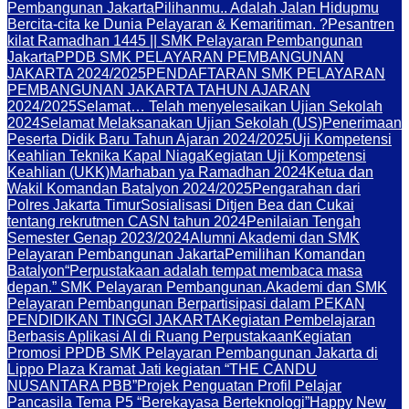
Pembangunan Jakarta
Pilihanmu.. Adalah Jalan Hidupmu
Bercita-cita ke Dunia Pelayaran & Kemaritiman. ?
Pesantren
kilat Ramadhan 1445 || SMK Pelayaran Pembangunan
Jakarta
PPDB SMK PELAYARAN PEMBANGUNAN
JAKARTA 2024/2025
PENDAFTARAN SMK PELAYARAN
PEMBANGUNAN JAKARTA TAHUN AJARAN
2024/2025
Selamat… Telah menyelesaikan Ujian Sekolah
2024
Selamat Melaksanakan Ujian Sekolah (US)
Penerimaan
Peserta Didik Baru Tahun Ajaran 2024/2025
Uji Kompetensi
Keahlian Teknika Kapal Niaga
Kegiatan Uji Kompetensi
Keahlian (UKK)
Marhaban ya Ramadhan 2024
Ketua dan
Wakil Komandan Batalyon 2024/2025
Pengarahan dari
Polres Jakarta Timur
Sosialisasi Ditjen Bea dan Cukai
tentang rekrutmen CASN tahun 2024
Penilaian Tengah
Semester Genap 2023/2024
Alumni Akademi dan SMK
Pelayaran Pembangunan Jakarta
Pemilihan Komandan
Batalyon
“Perpustakaan adalah tempat membaca masa
depan.” SMK Pelayaran Pembangunan.
Akademi dan SMK
Pelayaran Pembangunan Berpartisipasi dalam PEKAN
PENDIDIKAN TINGGI JAKARTA
Kegiatan Pembelajaran
Berbasis Aplikasi AI di Ruang Perpustakaan
Kegiatan
Promosi PPDB SMK Pelayaran Pembangunan Jakarta di
Lippo Plaza Kramat Jati kegiatan “THE CANDU
NUSANTARA PBB”
Projek Penguatan Profil Pelajar
Pancasila Tema P5 “Berekayasa Berteknologi”
Happy New