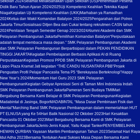
Sekolah 2024
Selamat Melaksanakan Ujian Sekolah (US)
Penerimaan Peserta
Didik Baru Tahun Ajaran 2024/2025
Uji Kompetensi Keahlian Teknika Kapal
Niaga
Kegiatan Uji Kompetensi Keahlian (UKK)
Marhaban ya Ramadhan
2024
Ketua dan Wakil Komandan Batalyon 2024/2025
Pengarahan dari Polres
Jakarta Timur
Sosialisasi Ditjen Bea dan Cukai tentang rekrutmen CASN tahun
2024
Penilaian Tengah Semester Genap 2023/2024
Alumni Akademi dan SMK
Pelayaran Pembangunan Jakarta
Pemilihan Komandan Batalyon
“Perpustakaan
adalah tempat membaca masa depan.” SMK Pelayaran Pembangunan.
Akademi
dan SMK Pelayaran Pembangunan Berpartisipasi dalam PEKAN PENDIDIKAN
TINGGI JAKARTA
Kegiatan Pembelajaran Berbasis Aplikasi AI di Ruang
Perpustakaan
Kegiatan Promosi PPDB SMK Pelayaran Pembangunan Jakarta di
Lippo Plaza Kramat Jati kegiatan “THE CANDU NUSANTARA PBB”
Projek
Penguatan Profil Pelajar Pancasila Tema P5 “Berekayasa Berteknologi”
Happy
New Year’s 2024!
Momentum Hari Guru 2023 SMK Pelayaran
Pembangunan
Kegiatan Gebyar Apresiasi Seni di Taman Mini Indonesia Indah
SMK Pelayaran Pembangunan Jakarta
Pameran Seni Budaya TMII
Mari
Bergabung Bersama Kami Belajar di SMK Pelayaran Pembangunan
Kegiatan
Madabintal di Jasinga, Bogor
MADABINTAL “Masa Dasar Pembinaan Fisik dan
Mental”
Marching Band SMK Pelayaran Pembangunan dalam memeriahkan HUT
PT ELNUSA yang Ke 54
Hari Batik Nasional 02 Oktober 2023
Hari Kesaktian
Pancasila 01 Oktober 2023
Mari Bergabung Bersama Kami di SMK Pelayaran
Pembangunan Jakarta
Jenis-Jenis Kapal, Yaitu Kapal Tanker
PENYEMBELIHAN
HEWAN QURBAN Yayasan Maritim Pembangunan Tahun 2023
Selamat Hari Raya
Idul Adha 2023
Bersama Tentukan Awal Sukses Masa Depan Bersama Kami