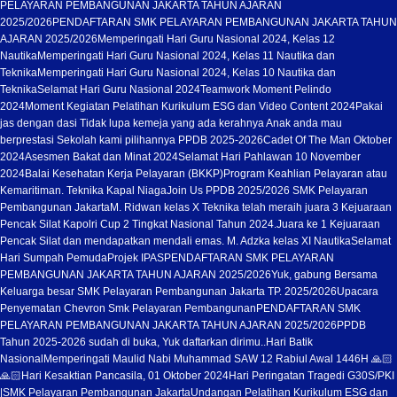
PELAYARAN PEMBANGUNAN JAKARTA TAHUN AJARAN
2025/2026
PENDAFTARAN SMK PELAYARAN PEMBANGUNAN JAKARTA TAHUN
AJARAN 2025/2026
Memperingati Hari Guru Nasional 2024, Kelas 12
Nautika
Memperingati Hari Guru Nasional 2024, Kelas 11 Nautika dan
Teknika
Memperingati Hari Guru Nasional 2024, Kelas 10 Nautika dan
Teknika
Selamat Hari Guru Nasional 2024
Teamwork Moment Pelindo
2024
Moment Kegiatan Pelatihan Kurikulum ESG dan Video Content 2024
Pakai
jas dengan dasi Tidak lupa kemeja yang ada kerahnya Anak anda mau
berprestasi Sekolah kami pilihannya PPDB 2025-2026
Cadet Of The Man Oktober
2024
Asesmen Bakat dan Minat 2024
Selamat Hari Pahlawan 10 November
2024
Balai Kesehatan Kerja Pelayaran (BKKP)
Program Keahlian Pelayaran atau
Kemaritiman. Teknika Kapal Niaga
Join Us PPDB 2025/2026 SMK Pelayaran
Pembangunan Jakarta
M. Ridwan kelas X Teknika telah meraih juara 3 Kejuaraan
Pencak Silat Kapolri Cup 2 Tingkat Nasional Tahun 2024.
Juara ke 1 Kejuaraan
Pencak Silat dan mendapatkan mendali emas. M. Adzka kelas XI Nautika
Selamat
Hari Sumpah Pemuda
Projek IPAS
PENDAFTARAN SMK PELAYARAN
PEMBANGUNAN JAKARTA TAHUN AJARAN 2025/2026
Yuk, gabung Bersama
Keluarga besar SMK Pelayaran Pembangunan Jakarta TP. 2025/2026
Upacara
Penyematan Chevron Smk Pelayaran Pembangunan
PENDAFTARAN SMK
PELAYARAN PEMBANGUNAN JAKARTA TAHUN AJARAN 2025/2026
PPDB
Tahun 2025-2026 sudah di buka, Yuk daftarkan dirimu..
Hari Batik
Nasional
Memperingati Maulid Nabi Muhammad SAW 12 Rabiul Awal 1446H 🙏🏻
🙏🏻
Hari Kesaktian Pancasila, 01 Oktober 2024
Hari Peringatan Tragedi G30S/PKI
|SMK Pelayaran Pembangunan Jakarta
Undangan Pelatihan Kurikulum ESG dan