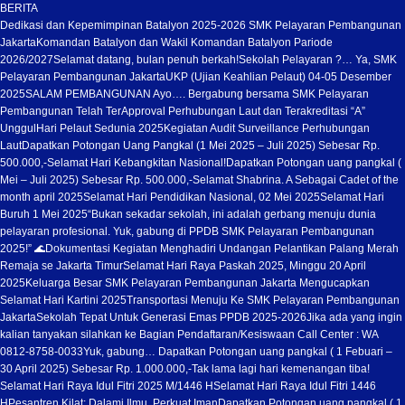
BERITA
Dedikasi dan Kepemimpinan Batalyon 2025-2026 SMK Pelayaran Pembangunan
Jakarta
Komandan Batalyon dan Wakil Komandan Batalyon Pariode
2026/2027
Selamat datang, bulan penuh berkah!
Sekolah Pelayaran ?… Ya, SMK
Pelayaran Pembangunan Jakarta
UKP (Ujian Keahlian Pelaut) 04-05 Desember
2025
SALAM PEMBANGUNAN Ayo…. Bergabung bersama SMK Pelayaran
Pembangunan Telah TerApproval Perhubungan Laut dan Terakreditasi “A”
Unggul
Hari Pelaut Sedunia 2025
Kegiatan Audit Surveillance Perhubungan
Laut
Dapatkan Potongan Uang Pangkal (1 Mei 2025 – Juli 2025) Sebesar Rp.
500.000,-
Selamat Hari Kebangkitan Nasional!
Dapatkan Potongan uang pangkal (
Mei – Juli 2025) Sebesar Rp. 500.000,-
Selamat Shabrina. A Sebagai Cadet of the
month april 2025
Selamat Hari Pendidikan Nasional, 02 Mei 2025
Selamat Hari
Buruh 1 Mei 2025
“Bukan sekadar sekolah, ini adalah gerbang menuju dunia
pelayaran profesional. Yuk, gabung di PPDB SMK Pelayaran Pembangunan
2025!” 🌊
Dokumentasi Kegiatan Menghadiri Undangan Pelantikan Palang Merah
Remaja se Jakarta Timur
Selamat Hari Raya Paskah 2025, Minggu 20 April
2025
Keluarga Besar SMK Pelayaran Pembangunan Jakarta Mengucapkan
Selamat Hari Kartini 2025
Transportasi Menuju Ke SMK Pelayaran Pembangunan
Jakarta
Sekolah Tepat Untuk Generasi Emas PPDB 2025-2026
Jika ada yang ingin
kalian tanyakan silahkan ke Bagian Pendaftaran/Kesiswaan Call Center : WA
0812-8758-0033
Yuk, gabung… Dapatkan Potongan uang pangkal ( 1 Febuari –
30 April 2025) Sebesar Rp. 1.000.000,-
Tak lama lagi hari kemenangan tiba!
Selamat Hari Raya Idul Fitri 2025 M/1446 H
Selamat Hari Raya Idul Fitri 1446
H
Pesantren Kilat: Dalami Ilmu, Perkuat Iman
Dapatkan Potongan uang pangkal ( 1