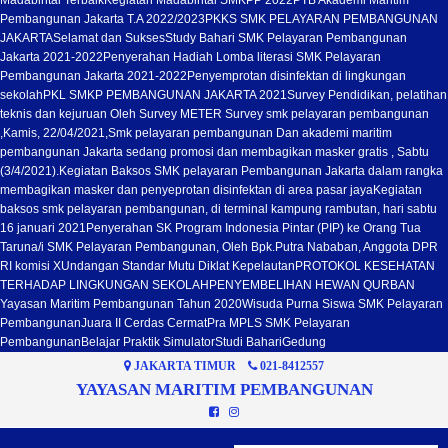
Madabintal Terbaik
Kegiatan Madabintal SMKPP 2022
PTB Akademi Maritim
Pembangunan Jakarta T.A 2022/2023
PKKS SMK PELAYARAN PEMBANGUNAN
JAKARTA
Selamat dan Sukses
Study Bahari SMK Pelayaran Pembangunan
Jakarta 2021-2022
Penyerahan Hadiah Lomba literasi SMK Pelayaran
Pembangunan Jakarta 2021-2022
Penyemprotan disinfektan di lingkungan
sekolah
PKL SMKP PEMBANGUNAN JAKARTA 2021
Survey Pendidikan, pelatihan
teknis dan kejuruan Oleh Survey METER Survey smk pelayaran pembangunan
,Kamis, 22/04/2021,
Smk pelayaran pembangunan Dan akademi maritim
pembangunan Jakarta sedang promosi dan membagikan masker gratis , Sabtu
(3/4/2021).
Kegiatan Baksos SMK pelayaran Pembangunan Jakarta dalam rangka
membagikan masker dan penyeprotan disinfektan di area pasar jaya
Kegiatan
baksos smk pelayaran pembangunan, di terminal kampung rambutan, hari sabtu
16 januari 2021
Penyerahan SK Program Indonesia Pintar (PIP) ke Orang Tua
Taruna/i SMK Pelayaran Pembangunan, Oleh Bpk.Putra Nababan, Anggota DPR
RI komisi X
Undangan Standar Mutu Diklat Kepelautan
PROTOKOL KESEHATAN
TERHADAP LINGKUNGAN SEKOLAH
PENYEMBELIHAN HEWAN QURBAN
Yayasan Maritim Pembangunan Tahun 2020
Wisuda Purna Siswa SMK Pelayaran
Pembangunan
Juara II Cerdas Cermat
Pra MPLS SMK Pelayaran
Pembangunan
Belajar Praktik Simulator
Studi Bahari
Gedung
JAKARTA TIMUR
021-8412557
YAYASAN MARITIM PEMBANGUNAN