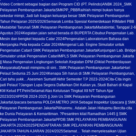
Video Content sebagai bagian dari Program CID (PT. Pelindo)
ANBK 2024_SMK
Pelayaran Pembangunan Jakarta
SMKPP_PBB
Raihlah mimpi bukan hanya
sekedar mimpi, Jadi lah bagian keluarga besar SMK Pelayaran Pembangunan
Tahun Pelajaran 2025/2026
Semarak Lomba Spesial Kemerdekaan RI
Materi PBB
Madabital Taruna/i SMK Pelayaran Pembangunan Jakarta
Madabintal, Tanggal 2-6
Agustus 2024
Kegiatan jalan sehat berada di BUPERTA Cibubur.
Pengenalan Lab.
Mesin dan bengkel kepada Catar 2024
Pengenalan Laboratorium Bahasa dan
Menjangka Peta kepada Catar 2024
Mengenal Lab. Engine Simulator untuk
Pengenalan Catar/i SMK Pelayaran Pembangunan Jakarta
Kunjungan Lab. Bridge
Simulator untuk Pengenalan Catar/i
MPLS SMK Pelayaran Pembangunan Jakarta
|| Masa Pengenalan Lingkungan Sekolah.
Kegiatan DPM (Diklat Pemberdayaan
Masyarakat)
Awali mimpimu di sini.. SMK Pelayaran Pembangunan Jakarta
Hari
Pelaut Sedunia 25 Juni 2024
Kenapa Sih harus di SMK Pelayaran Pembangunan,
Cari tahu yukk…
Asesmen Sumatif Akhir Semester T.P 2023-2024
Cita-Cita ingin
jadi Pelaut ?
Jangan Lupa Segera Daftarkan Diri Kalian ya..
Studi Bahari di Kapal
KM Kelud PT.Pelni
Selamat Atas Kelulusan Tingkat XII N/T Tahun Ajar
2023/2024
PPDB 2024-2025 || Join Us SMK Pelayaran Pembangunan
Jakarta
Upacara bersama POLDA METRO JAYA Sebagai Inspektur Upacara || SMK
Pelayaran Pembangunan Jakarta
Pilihanmu.. Adalah Jalan Hidupmu Bercita-cita
ke Dunia Pelayaran & Kemaritiman. ?
Pesantren kilat Ramadhan 1445 || SMK
Pelayaran Pembangunan Jakarta
PPDB SMK PELAYARAN PEMBANGUNAN
JAKARTA 2024/2025
PENDAFTARAN SMK PELAYARAN PEMBANGUNAN
JAKARTA TAHUN AJARAN 2024/2025
Selamat… Telah menyelesaikan Ujian