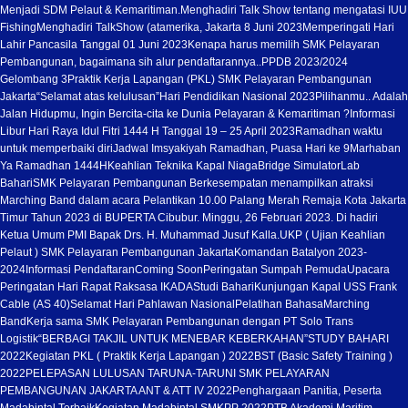
Menjadi SDM Pelaut & Kemaritiman.
Menghadiri Talk Show tentang mengatasi IUU
Fishing
Menghadiri TalkShow (atamerika, Jakarta 8 Juni 2023
Memperingati Hari
Lahir Pancasila Tanggal 01 Juni 2023
Kenapa harus memilih SMK Pelayaran
Pembangunan, bagaimana sih alur pendaftarannya..
PPDB 2023/2024
Gelombang 3
Praktik Kerja Lapangan (PKL) SMK Pelayaran Pembangunan
Jakarta
“Selamat atas kelulusan”
Hari Pendidikan Nasional 2023
Pilihanmu.. Adalah
Jalan Hidupmu, Ingin Bercita-cita ke Dunia Pelayaran & Kemaritiman ?
Informasi
Libur Hari Raya Idul Fitri 1444 H Tanggal 19 – 25 April 2023
Ramadhan waktu
untuk memperbaiki diri
Jadwal Imsyakiyah Ramadhan, Puasa Hari ke 9
Marhaban
Ya Ramadhan 1444H
Keahlian Teknika Kapal Niaga
Bridge Simulator
Lab
Bahari
SMK Pelayaran Pembangunan Berkesempatan menampilkan atraksi
Marching Band dalam acara Pelantikan 10.00 Palang Merah Remaja Kota Jakarta
Timur Tahun 2023 di BUPERTA Cibubur. Minggu, 26 Februari 2023. Di hadiri
Ketua Umum PMI Bapak Drs. H. Muhammad Jusuf Kalla.
UKP ( Ujian Keahlian
Pelaut ) SMK Pelayaran Pembangunan Jakarta
Komandan Batalyon 2023-
2024
Informasi Pendaftaran
Coming Soon
Peringatan Sumpah Pemuda
Upacara
Peringatan Hari Rapat Raksasa IKADA
Studi Bahari
Kunjungan Kapal USS Frank
Cable (AS 40)
Selamat Hari Pahlawan Nasional
Pelatihan Bahasa
Marching
Band
Kerja sama SMK Pelayaran Pembangunan dengan PT Solo Trans
Logistik
“BERBAGI TAKJIL UNTUK MENEBAR KEBERKAHAN”
STUDY BAHARI
2022
Kegiatan PKL ( Praktik Kerja Lapangan ) 2022
BST (Basic Safety Training )
2022
PELEPASAN LULUSAN TARUNA-TARUNI SMK PELAYARAN
PEMBANGUNAN JAKARTA ANT & ATT IV 2022
Penghargaan Panitia, Peserta