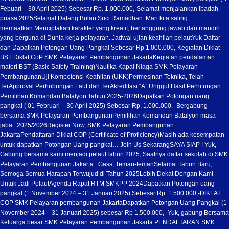
Febuari – 30 April 2025) Sebesar Rp. 1.000.000,-
Selamat menjalankan ibadah
puasa 2025
Selamat Datang Bulan Suci Ramadhan. Mari kita saling
memaafkan.
Menciptakan karakter yang kreatif, bertanggung jawab dan mandiri
yang berguna di Dunia kerja pelayaran..
Jadwal ujian keahlian pelaut
Yuk Daftar
dan Dapatkan Potongan Uang Pangkal Sebesar Rp 1.000.000,-
Kegiatan Diklat
BST Diklat CoP SMK Pelayaran Pembangunan Jakarta
Kegiatan pendalaman
materi BST (Basic Safety Training)
Nautika Kapal Niaga SMK Pelayaran
Pembangunan
Uji Kompetensi Keahlian (UKK)
Permesinan Teknika, Telah
TerApproval Perhubungan Laut dan TerAkreditasi “A” Unggul.
Hasil Perhitungan
Pemilihan Komandan Batalyon Tahun 2025-2026
Dapatkan Potongan uang
pangkal ( 01 Februari – 30 April 2025) Sebesar Rp. 1.000.000,- Bergabung
bersama SMK Pelayaran Pembangunan
Pemilihan Komandan Batalyon masa
jabat. 2025/2026
Register Now, SMK Pelayaran Pembangunan
Jakarta
Pendaftaran Diklat COP (Certificate of Proficiency)
Masih ada kesempatan
untuk dapatkan Potongan Uang pangkal… Join Us Sekarang
SAYA SIAP ! Yuk,
Gabung bersama kami menjadi pelaut
Tahun 2025, Saatnya daftar sekolah di SMK
Pelayaran Pembangunan Jakarta.. Gass, Teman-teman
Selamat Tahun Baru,
Semoga Semua Harapan Terwujud di Tahun 2025
Lebih Dekat Dengan Kami
Untuk Jadi Pelaut
Agenda Rapat RTM SMKPP 2024
Dapatkan Potongan uang
pangkal (1 November 2024 – 31 Januari 2025) Sebesar Rp. 1.500.000,-
DIKLAT
COP SMK Pelayaran pembangunan Jakarta
Dapatkan Potongan Uang Pangkal (1
November 2024 – 31 Januari 2025) sebesar Rp 1.500.000,- Yuk, gabung Bersama
Keluarga besar SMK Pelayaran Pembangunan Jakarta PENDAFTARAN SMK